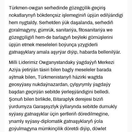
Türkmen-owgan serhedinde gözegçilik-geçiriş
nokatlarynyň bökdençsiz işlemeginiň üpjün edilýändigi
hem nygtaldy. Serhetden ýük daşalanda, serhediň
goralmagyny, gümrük, sanitariýa, fitosanitariýa we
gözegçiligiň hem-de barlagyň beýleki görnüşlerini
üpjün etmek meseleleri boýunça yzygiderli
gatnaşyklary amala aşyrýar diýip, habarda bellenilýär.
Milli Liderimiz Owganystandaky ýagdaýyň Merkezi
Aziýa ýetirýän täsiri bilen bagly meseleler barada
aýtmak bilen, Türkmenistanyň häzirki wagtda
geosyýasy nukdaýnazardan, çylşyrymly ýagdaýy
başdan geçirýän sebitde ýerleşýändigini belledi.
Şonuň bilen birlikde, Bitaraplyk derejesi biziň
ýurdumyza Garaşsyzlyk ýyllarynda sebitde durnukly
syýasy gatnaşyklar üçin şertleriň döredilmegine,
ynamly syýasy-diplomatik gatnaşyklaryň ýola
goýulmagyna mümkinçilik döretdi diýip, döwlet