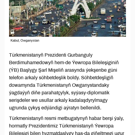
Kabul, Owganystan
Türkmenistanyň Prezidenti Gurbanguly
Berdimuhamedowyň hem-de Ýewropa Bileleşiginiň
(ÝB) Başlygy Şarl Mişeliň arasynda ýekşenbe güni
telefon arkaly söhbetdeşlik boldy. Söhbetdeşligiň
dowamynda Türkmenistanyň Owganystandaky
ýagdaýyň diňe parahatçylyk, syýasy-diplomatik
serişdeler we usullar arkaly kadalaşdyrylmagy
ugrunda çykyş edýändigi aýratyn bellenildi.
Türkmenistanyň resmi metbugatynyň habar berşi ýaly,
hormatly Prezidentimiz Türkmenistanyň Ýewropa
Bileleşigi bilen hyzmatdaşlygy has-da giňeltmegi ugur