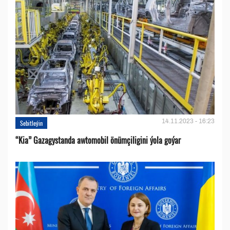
14.11.2023 - 16:23
Sebitleýin
“Kia” Gazagystanda awtomobil önümçiligini ýola goýar