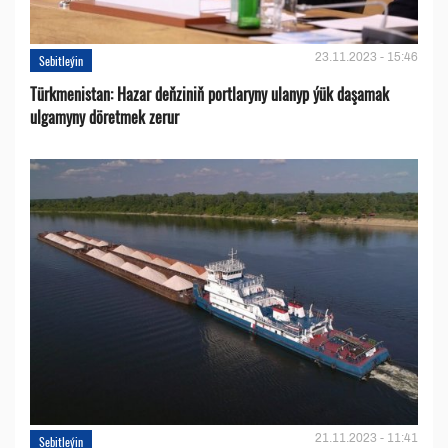
23.11.2023 - 15:46
Sebitleýin
Türkmenistan: Hazar deňziniň portlaryny ulanyp ýük daşamak
ulgamyny döretmek zerur
21.11.2023 - 11:41
Sebitleýin