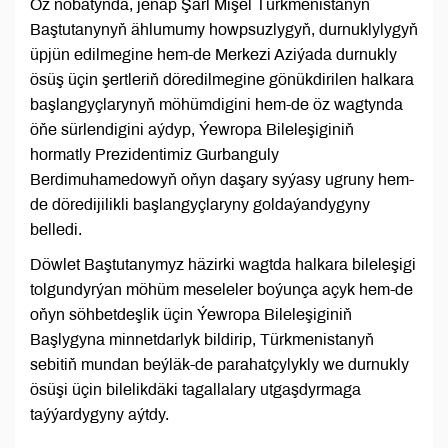
Öz nobatynda, jenap Şarl Mişel Türkmenistanyň
Baştutanynyň ählumumy howpsuzlygyň, durnuklylygyň
üpjün edilmegine hem-de Merkezi Aziýada durnukly
ösüş üçin şertleriň döredilmegine gönükdirilen halkara
başlangyçlarynyň möhümdigini hem-de öz wagtynda
öňe sürlendigini aýdyp, Ýewropa Bileleşiginiň
hormatly Prezidentimiz Gurbanguly
Berdimuhamedowyň oňyn daşary syýasy ugruny hem-
de döredijilikli başlangyçlaryny goldaýandygyny
belledi.
Döwlet Baştutanymyz häzirki wagtda halkara bileleşigi
tolgundyrýan möhüm meseleler boýunça açyk hem-de
oňyn söhbetdeşlik üçin Ýewropa Bileleşiginiň
Başlygyna minnetdarlyk bildirip, Türkmenistanyň
sebitiň mundan beýläk-de parahatçylykly we durnukly
ösüşi üçin bilelikdäki tagallalary utgaşdyrmaga
taýýardygyny aýtdy.