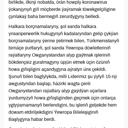
birlikde, ilkinji nobatda, örän howply koronawirus
ýokanjynyň giň möçberde ýaýramak töwekgelçiligine
çynlakaý baha bermegiň zerurdygyny belledi.
Halkara borçnamalaryny, şol sanda halkara
ynsanperwerlik hukugynyň kadalaryndan gelip çykýan
borçnamalaryny ýerine ýetirmek bilen, Türkmenistanyň
birnäçe ýurtlaryň, şol sanda Ýewropa döwletleriniň
raýatlaryny Owganystandan alyp gaýtmak işleriniň
bökdençsiz guralmagyny üpjün etmek üçin özüniň
howa giňişligini açandygyna aýratyn üns çekildi.
Şunuň bilen baglylykda, milli Liderimiz şu ýylyň 15-nji
awgustyndan başlap, häzirki wagta çenli
Owganystandan raýatlary alyp gaýdýan uçarlara
ýurdumyzyň howa giňişliginden geçmek üçin onlarça
ygtyýarnamanyň berlendigini, bu işleriň geljekde hem
dowam etdiriljekdigini Ýewropa Bileleşiginiň
Başlygyna habar berdi.