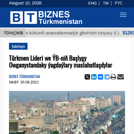
Awgust 10, 2026
ENG
TM
РУС
Toggl
navig
$12935,18
ýan köküniň arassalanmadyk glisirrizin turşusy (t.)
TDHÇMB
Sebitleýin
Türkmen Lideri we ÝB-niň Başlygy
Owganystandaky ýagdaýlary maslahatlaşdylar
BIZNES TÜRKMENISTAN
14:07
30.08.2021