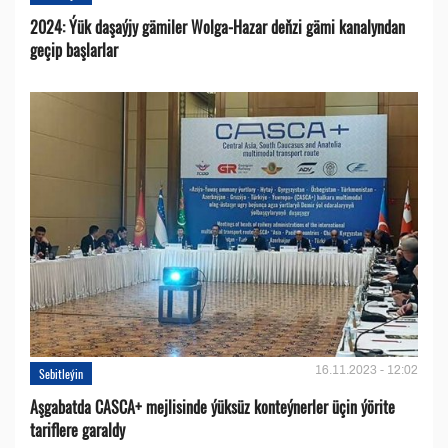
2024: Ýük daşaýjy gämiler Wolga-Hazar deňzi gämi kanalyndan
geçip başlarlar
16.11.2023 - 12:02
Sebitleýin
Aşgabatda CASCA+ mejlisinde ýüksüz konteýnerler üçin ýörite
tariflere garaldy