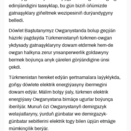
edinýändigini tassyklap, bu gün biziň öňümizde
gatnaşyklary giňeltmek wezipesiniň durýandygyny
belledi.
Döwlet Baştutanymyz Owganystanda bolup geçýän
häzirki ýagdaýda Türkmenistanyň türkmen-owgan
ykdysady gatnaşyklaryny dowam etdırmek hem-de
owgan halkyna zerur ynsanperwerlik goldawyny
bermek boýunça anyk çäreleri görýändigine ünsi
çekdi.
Türkmenistan hereket edýän şertnamalara laýyklykda,
goňşy döwlete elektrik energiýasyny ibermegini
dowam edýär. Mälim bolşy ýaly, türkmen elektrik
energiýasy Owganystana birnäçe ugurlar boýunça
iberilýär. Munuň özi Owganystanyň demirgazyk
welaýatlaryny, ýurduň günbatar we demirgazyk-
günbatar sebitlerini elektrik togy bilen üpjün etmäge
mümkinçilik berýär.