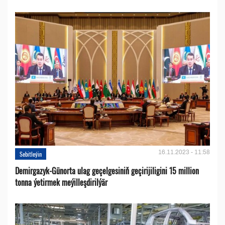
16.11.2023 - 11:58
Sebitleýin
Demirgazyk-Günorta ulag geçelgesiniň geçirijiligini 15 million
tonna ýetirmek meýilleşdirilýär