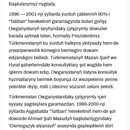
Baştutanymyz nygtady.
1996 — 2001-nji ýyllarda ýurduň çäkleriniň 90%-i
“Taliban” hereketiniň garamagynda bolan goňşy
Owganystanyň taryhyndaky çylşyrymly döwürler
barada aýtmak bilen, hormatly Prezidentimiz
Türkmenistanyň bu ýurduň halkyna ykdysady hem-de
ynsanperwerlik kömegini bermegini dowam
edýändigini belledi. Türkmenistanyň Mazari-Şarif we
Hyrat şäherlerindäki konsullyklary şol wagtda hem
işlerini dowam edip, Owganystanyň ilatyna konsullyk
hyzmatlaryny bermek boýunça öz wezipelerini ýerine
ýetirdiler diýip, milli Liderimiz sözüniň üstüni ýetirdi.
Türkmenistan Owganystandaky çylşyrymly içeri
syýasy ýagdaýlara garamazdan, 1999-2000-nji
ýyllarda Aşgabatda “Taliban” hereketiniň hem-de şol
döwürde Ahmad Şah Masudyň baştutanlygyndaky
“Demirgazyk alýansyň” arasynda gepleşikleriň dört