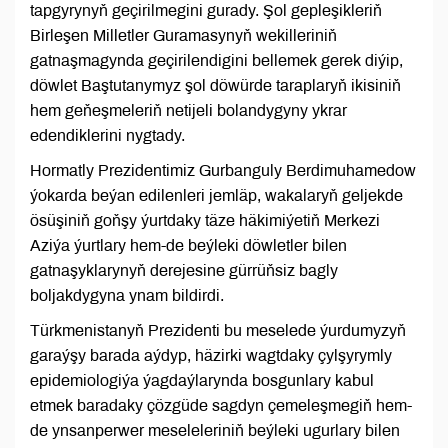
tapgyrynyň geçirilmegini gurady. Şol gepleşikleriň
Birleşen Milletler Guramasynyň wekilleriniň
gatnaşmagynda geçirilendigini bellemek gerek diýip,
döwlet Baştutanymyz şol döwürde taraplaryň ikisiniň
hem geňeşmeleriň netijeli bolandygyny ykrar
edendiklerini nygtady.
Hormatly Prezidentimiz Gurbanguly Berdimuhamedow
ýokarda beýan edilenleri jemläp, wakalaryň geljekde
ösüşiniň goňşy ýurtdaky täze häkimiýetiň Merkezi
Aziýa ýurtlary hem-de beýleki döwletler bilen
gatnaşyklarynyň derejesine gürrüňsiz bagly
boljakdygyna ynam bildirdi.
Türkmenistanyň Prezidenti bu meselede ýurdumyzyň
garaýşy barada aýdyp, häzirki wagtdaky çylşyrymly
epidemiologiýa ýagdaýlarynda bosgunlary kabul
etmek baradaky çözgüde sagdyn çemeleşmegiň hem-
de ynsanperwer meseleleriniň beýleki ugurlary bilen