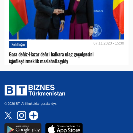
07.11.2023 - 15:30
Sebitleýin
Gara deňiz-Hazar deňzi halkara ulag geçelgesini
işjeňleşdirmeklik maslahatlaşyldy
© 2026 BT. Ähli hukuklar goralandyr.