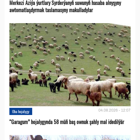
Merkezi Aziýa ýurtlary Syrderýanyň suwunyň hasaba alnyşyny
awtomatlaşdyrmak taslamasyny makulladylar
04.08.2026 - 12:07
Oba hojalygy
“Garagum” hojalygynda 58 müň baş ownuk şahly mal idedilýär