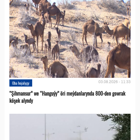
03.08.2026 - 11:33
Oba hojalygy
“Şihmansur” we “Hanguýy” öri meýdanlarynda 800-den gowrak
köşek alyndy