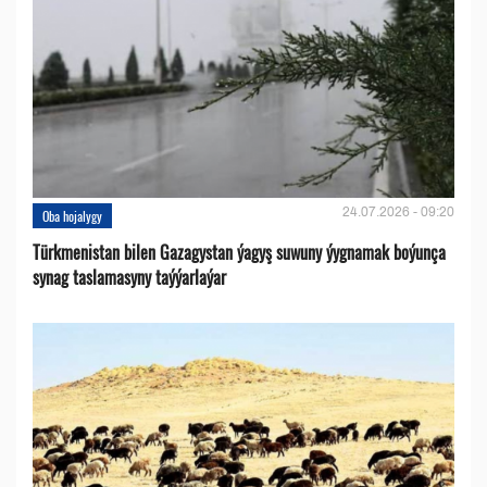
24.07.2026 - 09:20
Oba hojalygy
Türkmenistan bilen Gazagystan ýagyş suwuny ýygnamak boýunça
synag taslamasyny taýýarlaýar