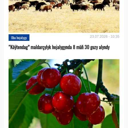
23.07.2026 - 10:35
Oba hojalygy
“Köýtendag” maldarçylyk hojalygynda 8 müň 30 guzy alyndy