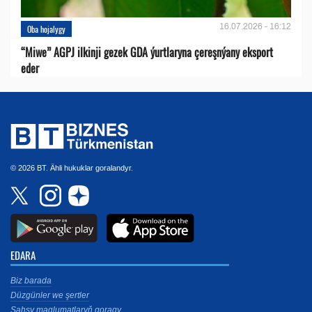
16.07.2026 - 16:12
Oba hojalygy
“Miwe” AGPJ ilkinji gezek GDA ýurtlaryna çereşnýany eksport
eder
© 2026 BT. Ähli hukuklar goralandyr.
EDARA
Biz barada
Düzgünler we şertler
Şahsy maglumatlaryň goragy