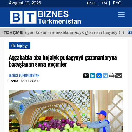
Awgust 10, 2026
ENG
TM
РУС
Toggl
navig
$12935,18
TDHÇMB
Buýan köküniň arassalanmadyk glisirrizin turşusy (t.)
Oba hojalygy
Aşgabatda oba hojalyk pudagynyň gazananlaryna
bagyşlanan sergi geçiriler
BIZNES TÜRKMENISTAN
15:03
12.11.2021