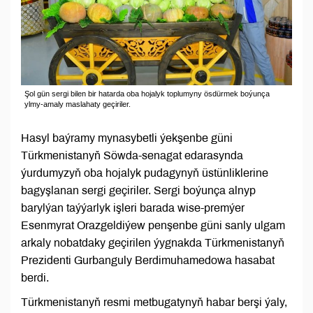
Şol gün sergi bilen bir hatarda oba hojalyk toplumyny ösdürmek boýunça
ylmy-amaly maslahaty geçiriler.
Hasyl baýramy mynasybetli ýekşenbe güni
Türkmenistanyň Söwda-senagat edarasynda
ýurdumyzyň oba hojalyk pudagynyň üstünliklerine
bagyşlanan sergi geçiriler. Sergi boýunça alnyp
barylýan taýýarlyk işleri barada wise-premýer
Esenmyrat Orazgeldiýew penşenbe güni sanly ulgam
arkaly nobatdaky geçirilen ýygnakda Türkmenistanyň
Prezidenti Gurbanguly Berdimuhamedowa hasabat
berdi.
Türkmenistanyň resmi metbugatynyň habar berşi ýaly,