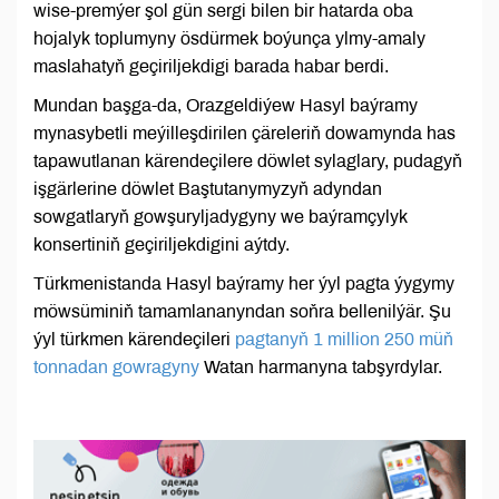
wise-premýer şol gün sergi bilen bir hatarda oba
hojalyk toplumyny ösdürmek boýunça ylmy-amaly
maslahatyň geçiriljekdigi barada habar berdi.
Mundan başga-da, Orazgeldiýew Hasyl baýramy
mynasybetli meýilleşdirilen çäreleriň dowamynda has
tapawutlanan kärendeçilere döwlet sylaglary, pudagyň
işgärlerine döwlet Baştutanymyzyň adyndan
sowgatlaryň gowşuryljadygyny we baýramçylyk
konsertiniň geçiriljekdigini aýtdy.
Türkmenistanda Hasyl baýramy her ýyl pagta ýygymy
möwsüminiň tamamlananyndan soňra bellenilýär. Şu
ýyl türkmen kärendeçileri
pagtanyň 1 million 250 müň
tonnadan gowragyny
Watan harmanyna tabşyrdylar.