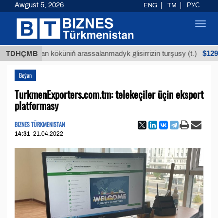
Awgust 5, 2026
ENG
TM
РУС
Toggl
navig
$12935,18
Buýan köküniň arassalanmadyk glisirrizin turşusy (t.)
TDHÇMB
Beýan
TurkmenExporters.com.tm: telekeçiler üçin eksport
platformasy
BIZNES TÜRKMENISTAN
14:31
21.04.2022