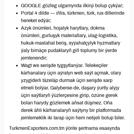
GOOGLE gözleg ulgamynda ilkinji bolup çykýar;
Portal 4 dilde — iňlis, türkmen, türk, rus dillerinde
hereket edýär;
Azyk önümleri, hojalyk harytlary, dokma
önümleri, gurluşyk materiallary, ulag-logistika,
hukuk-maslahat beriş, syýahatçylyk hyzmatlary
ýaly birnäçe pudaklaryň giň toplumy bir ýerde
jemlenendir;
Wagt we serişde tygşytlanýar. Telekeçiler
kärhanalary üçin aýratyn web saýt açmak, olary
yzygiderli täzeläp durmak üçin serişde sarp
etmeli bolýar. Galyberse-de, daşary ýurtly alyjy
üçin saýtlaryň ýüzlerçesine girip, özüne gerek
bolan harydy gözlemek aňsat düşmez. Oňa
derek ähli kärhanalaryň saýtyny bir platformada
jemlemeklik iki tarap üçin hem netijeli bolup biler.
TurkmenExporters.com.tm ýörite şertnama esasynda