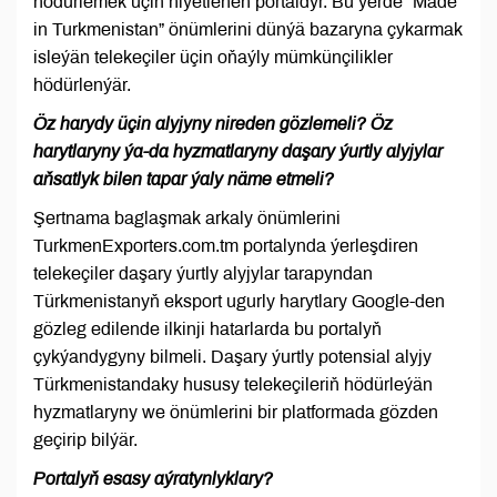
hödürlemek üçin niýetlenen portaldyr. Bu ýerde “Made
in Turkmenistan” önümlerini dünýä bazaryna çykarmak
isleýän telekeçiler üçin oňaýly mümkünçilikler
hödürlenýär.
Öz harydy üçin alyjyny nireden gözlemeli? Öz
harytlaryny ýa-da hyzmatlaryny daşary ýurtly alyjylar
aňsatlyk bilen tapar ýaly näme etmeli?
Şertnama baglaşmak arkaly önümlerini
TurkmenExporters.com.tm portalynda ýerleşdiren
telekeçiler daşary ýurtly alyjylar tarapyndan
Türkmenistanyň eksport ugurly harytlary Google-den
gözleg edilende ilkinji hatarlarda bu portalyň
çykýandygyny bilmeli. Daşary ýurtly potensial alyjy
Türkmenistandaky hususy telekeçileriň hödürleýän
hyzmatlaryny we önümlerini bir platformada gözden
geçirip bilýär.
Portalyň esasy aýratynlyklary?