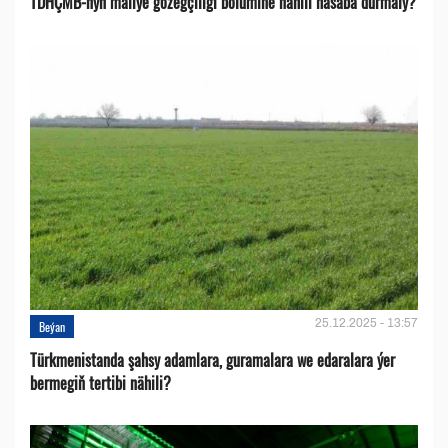
TDHÇMB-nyň maliýe gözegçiligi bölümine nähili hasaba durmaly?
25.12.2025 - 13:57
Beýan
Türkmenistanda şahsy adamlara, guramalara we edaralara ýer
bermegiň tertibi nähili?