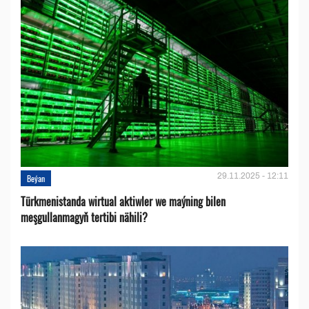
29.11.2025 - 12:11
Beýan
Türkmenistanda wirtual aktiwler we maýning bilen
meşgullanmagyň tertibi nähili?