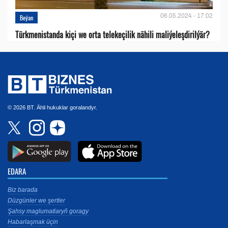
06.05.2024 - 17:02
Beýan
Türkmenistanda kiçi we orta telekeçilik nähili maliýeleşdirilýär?
© 2026 BT. Ähli hukuklar goralandyr.
EDARA
Biz barada
Düzgünler we şertler
Şahsy maglumatlaryň goragy
Habarlaşmak üçin