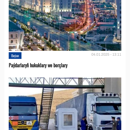
04.01.2025 - 13:11
Beýan
Paýdarlaryň hukuklary we bоrçlary