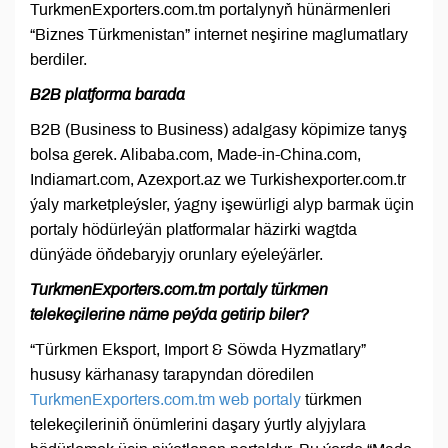
TurkmenExporters.com.tm portalynyň hünärmenleri
“Biznes Türkmenistan” internet neşirine maglumatlary
berdiler.
B2B platforma barada
B2B (Business to Business) adalgasy köpimize tanyş
bolsa gerek. Alibaba.com, Made-in-China.com,
Indiamart.com, Azexport.az we Turkishexporter.com.tr
ýaly marketpleýsler, ýagny işewürligi alyp barmak üçin
portaly hödürleýän platformalar häzirki wagtda
dünýäde öňdebaryjy orunlary eýeleýärler.
TurkmenExporters.com.tm portaly türkmen
telekeçilerine näme peýda getirip biler?
“Türkmen Eksport, Import & Söwda Hyzmatlary”
hususy kärhanasy tarapyndan döredilen
TurkmenExporters.com.tm web portaly
türkmen
telekeçileriniň önümlerini daşary ýurtly alyjylara