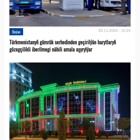
20.11.2024 - 15:24
Beýan
Türkmenistanyň gümrük serhedinden geçirilýän harytlaryň
gözegçilikli iberilmegi nähili amala aşyrylýar