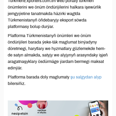
TurkmenExporters.com.tm web portaly türkmen
önümlerini we önüm öndürijilerini halkara işewürlik
jemgyýetine tanatmakda häzirki wagtda
Türkmenistanyň öňdebaryjy eksport söwda
platformasy bolup durýar.
Platforma Türkmenistanyň önümleri we önüm
öndürijileri barada ýeke-täk maglumat binýadyny
döretmegi, harytlary we hyzmatlary gözlemekde hem-
de satyn almakda, satyjy we alyjynyň arasyndaky işjeň
aragatnaşyklary ösdürmäge ýardam bermegi maksat
edinýär.
Platforma barada doly maglumaty
şu salgydan alyp
bilersiňiz.