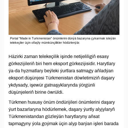
Portal “Made in Turkmenistan” önümlerini dünýä bazaryna çykarmak isleýän
telekeçiler üçin oňaýly mümkünçilikler hödürlenýär.
Häzirki zaman telekeçilik işinde netijeliligiň esasy
görkezijileriň biri hem eksport görkezijisidir. Harytlary
ýa-da hyzmatlary beýleki ýurtlara satmagy aňladýan
eksport düşünjesi Türkmenistan döwletimiziň daşary
ykdysady, işewür gatnaşyklarynda ýörgünli
düşünjeleriň birine öwrüldi.
Türkmen hususy önüm öndürijileri önümlerini daşary
ýurt bazarlaryna hödürlemek, daşary ýurtly alyjylaryň
Türkmenistandan gözleýän harytlaryny aňsat
tapmagyny ýola goýmak üçin alyp barýan işleri barada