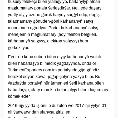
hususy telekeçi bilen ylalaşylyp, barlanylyp alnan
maglumatlary portala ýerleşdirýär. Netijede daşary
ýurtly alyjy özüne gerek harydy sargyt edip, degişli
talapnamany gönüden-göni kärhananyň satyş
menejerine ugradýar. Portalda kärhananyň satyş
menejeriniň maglumatlary (ady, telefon belgileri,
kärhananyň salgysy, elektron salgysy) hem
görkezilýär.
Eger-de käbir sebäp bilen alyjy kärhananyň wekili
bilen habarlaşyp bilmedik ýagdaýynda, onda ol
TurkmenExporters.com.tm portalynda gije-gündiz
hereket edýän sowal-jogap çatyna ýazyp biler. Bu
ýagdaýda portalyň hünärmenleri ýerli kärhana bilen
habarlaşyp, olary mümkin bolan alyjy bilen duşurmaga
kömek eder.
2016-njy ýylda işlenilip düzülen we 2017-nji ýylyň 01-
nji ýanwaryndan ulanyşa girizilen