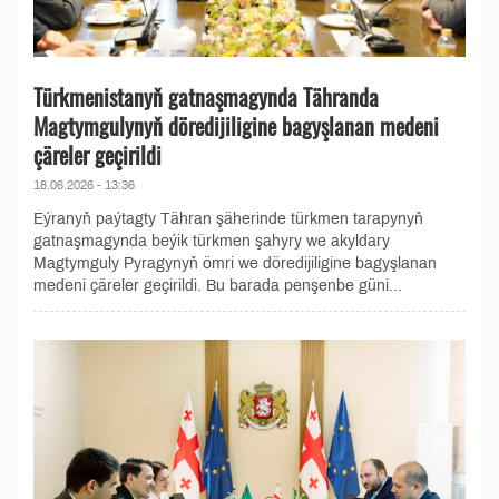
Türkmenistanyň gatnaşmagynda Tähranda
Magtymgulynyň döredijiligine bagyşlanan medeni
çäreler geçirildi
18.06.2026 - 13:36
Eýranyň paýtagty Tähran şäherinde türkmen tarapynyň
gatnaşmagynda beýik türkmen şahyry we akyldary
Magtymguly Pyragynyň ömri we döredijiligine bagyşlanan
medeni çäreler geçirildi. Bu barada penşenbe güni...