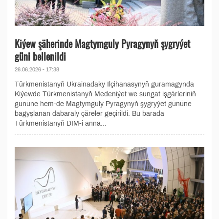
Kiýew şäherinde Magtymguly Pyragynyň şygryýet
güni bellenildi
26.06.2026 - 17:38
Türkmenistanyň Ukrainadaky Ilçihanasynyň guramagynda
Kiýewde Türkmenistanyň Medeniýet we sungat işgärleriniň
gününe hem-de Magtymguly Pyragynyň şygryýet gününe
bagyşlanan dabaraly çäreler geçirildi. Bu barada
Türkmenistanyň DIM-i anna...