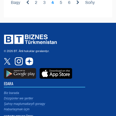
Başy
2
3
4
5
6
Soňy
© 2026 BT. Ähli hukuklar goralandyr.
EDARA
Biz barada
Düzgünler we şertler
Şahsy maglumatlaryň goragy
Habarlaşmak üçin