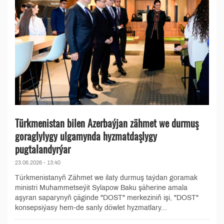
Türkmenistan bilen Azerbaýjan zähmet we durmuş
goraglylygy ulgamynda hyzmatdaşlygy
pugtalandyrýar
23.06.2026 - 13:40
Türkmenistanyň Zähmet we ilaty durmuş taýdan goramak
ministri Muhammetseýit Sylapow Baku şäherine amala
aşyran saparynyň çäginde "DOST" merkeziniň işi, "DOST"
konsepsiýasy hem-de sanly döwlet hyzmatlary...