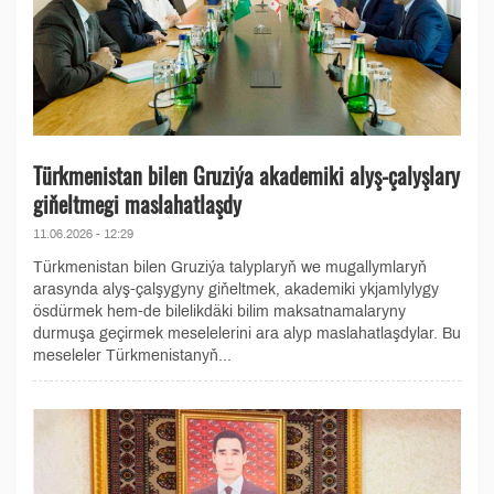
Türkmenistan bilen Gruziýa akademiki alyş-çalyşlary
giňeltmegi maslahatlaşdy
11.06.2026 - 12:29
Türkmenistan bilen Gruziýa talyplaryň we mugallymlaryň
arasynda alyş-çalşygyny giňeltmek, akademiki ykjamlylygy
ösdürmek hem-de bilelikdäki bilim maksatnamalaryny
durmuşa geçirmek meselelerini ara alyp maslahatlaşdylar. Bu
meseleler Türkmenistanyň...