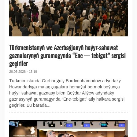
Türkmenistanyň we Azerbaýjanyň haýyr-sahawat
gaznalarynyň guramagynda “Ene — tebigat” sergisi
geçiriler
26.06.2026 - 13:19
Türkmenistanda Gurbanguly Berdimuhamedow adyndaky
Howandarlyga mätäç çagalara hemaýat bermek boýunça
haýyr-sahawat gaznasy bilen Geýdar Aliýew adyndaky
gaznasynyň guramagynda “Ene-tebigat” atly halkara sergisi
geçiriler. Bu barada...