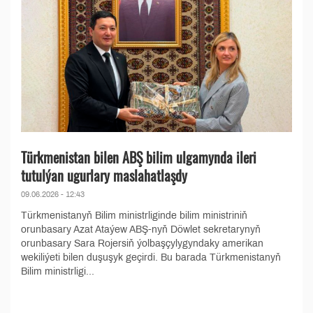
Türkmenistan bilen ABŞ bilim ulgamynda ileri
tutulýan ugurlary maslahatlaşdy
09.06.2026 - 12:43
Türkmenistanyň Bilim ministrliginde bilim ministriniň
orunbasary Azat Ataýew ABŞ-nyň Döwlet sekretarynyň
orunbasary Sara Rojersiň ýolbaşçylygyndaky amerikan
wekiliýeti bilen duşuşyk geçirdi. Bu barada Türkmenistanyň
Bilim ministrligi...