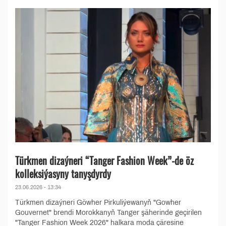
Türkmen dizaýneri “Tanger Fashion Week”-de öz
kolleksiýasyny tanyşdyrdy
23.06.2026 - 13:34
Türkmen dizaýneri Göwher Pirkuliýewanyň "Gowher
Gouvernet" brendi Morokkanyň Tanger şäherinde geçirilen
"Tanger Fashion Week 2026" halkara moda çäresine