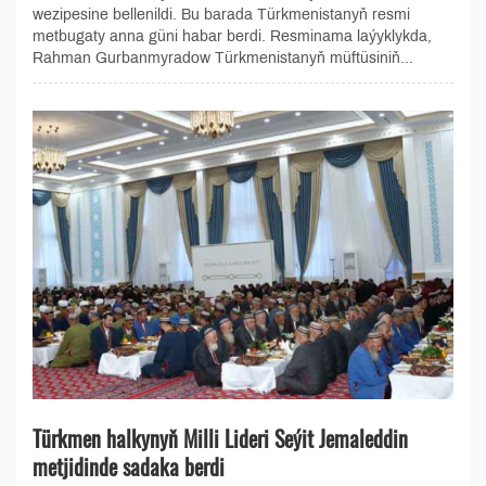
wezipesine bellenildi. Bu barada Türkmenistanyň resmi
metbugaty anna güni habar berdi. Resminama laýyklykda,
Rahman Gurbanmyradow Türkmenistanyň müftüsiniň...
Türkmen halkynyň Milli Lideri Seýit Jemaleddin
metjidinde sadaka berdi