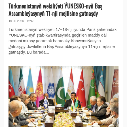
Türkmenistanyň wekiliýeti ÝUNESKO-nyň Baş
Assambleýasynyň 11-nji mejlisine gatnaşdy
19.06.2026 - 12:48
Türkmenistanyň wekiliýeti 17–18-nji iýunda Pariž şäherindäki
ÝUNESKO-nyň ştab-kwartirasynda geçirilen maddy däl
medeni mirasy goramak baradaky Konwensiýasyna
gatnaşyjy döwletleriň Baş Assambleýasynyň 11-nji mejlisine
gatnaşdy. Bu barada...