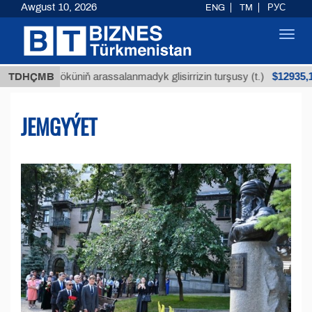
Awgust 10, 2026
ENG
TM
РУС
Toggl
navig
$12935,18
köküniň arassalanmadyk glisirrizin turşusy (t.)
TDHÇMB
A
JEMGYÝET