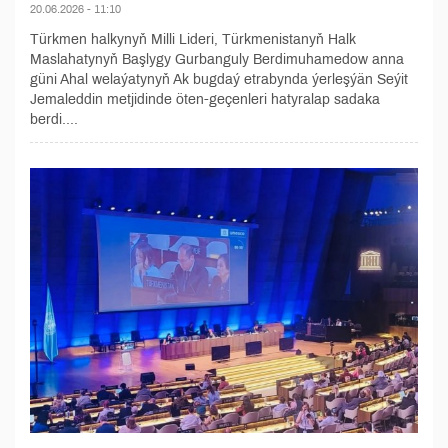
20.06.2026 - 11:10
Türkmen halkynyň Milli Lideri, Türkmenistanyň Halk
Maslahatynyň Başlygy Gurbanguly Berdimuhamedow anna
güni Ahal welaýatynyň Ak bugdaý etrabynda ýerleşýän Seýit
Jemaleddin metjidinde öten-geçenleri hatyralap sadaka
berdi....