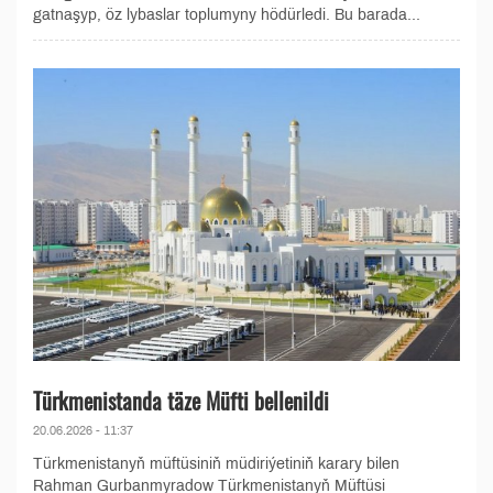
gatnaşyp, öz lybaslar toplumyny hödürledi. Bu barada...
Türkmenistanda täze Müfti bellenildi
20.06.2026 - 11:37
Türkmenistanyň müftüsiniň müdiriýetiniň karary bilen
Rahman Gurbanmyradow Türkmenistanyň Müftüsi