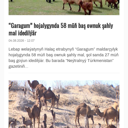
“Garagum” hojalygynda 58 müň baş ownuk şahly
mal idedilýär
04.08.2026 - 12:07
Lebap welaýatynyň Halaç etrabynyň “Garagum” maldarçylyk
hojalygynda 58 müň baş ownuk şahly mal, şol sanda 27 müň
baş goýun idedilýär. Bu barada “Neýtralnyý Türkmenistan”
gazetiniň...