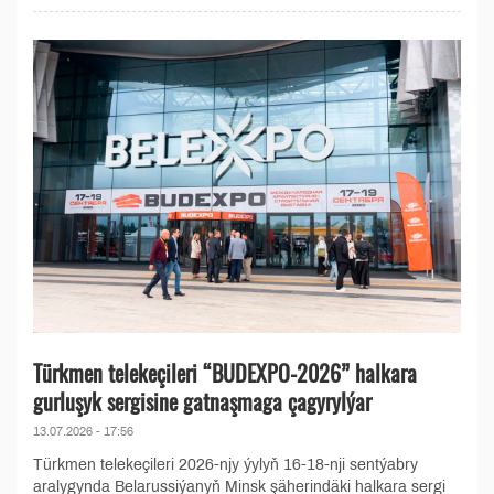
Türkmen telekeçileri “BUDEXPO-2026” halkara
gurluşyk sergisine gatnaşmaga çagyrylýar
13.07.2026 - 17:56
Türkmen telekeçileri 2026-njy ýylyň 16-18-nji sentýabry
aralygynda Belarussiýanyň Minsk şäherindäki halkara sergi