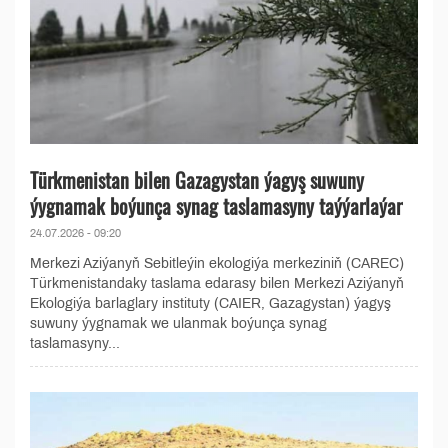
Türkmenistan bilen Gazagystan ýagyş suwuny
ýygnamak boýunça synag taslamasyny taýýarlaýar
24.07.2026 - 09:20
Merkezi Aziýanyň Sebitleýin ekologiýa merkeziniň (CAREC)
Türkmenistandaky taslama edarasy bilen Merkezi Aziýanyň
Ekologiýa barlaglary instituty (CAIER, Gazagystan) ýagyş
suwuny ýygnamak we ulanmak boýunça synag
taslamasyny...