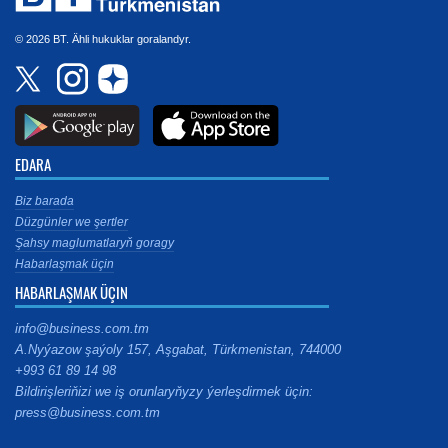
© 2026 BT. Ähli hukuklar goralandyr.
EDARA
Biz barada
Düzgünler we şertler
Şahsy maglumatlaryň goragy
Habarlaşmak üçin
HABARLAŞMAK ÜÇIN
info@business.com.tm
A.Nyýazow şaýoly 157, Aşgabat, Türkmenistan, 744000
+993 61 89 14 98
Bildirişleriňizi we iş orunlaryňyzy ýerleşdirmek üçin:
press@business.com.tm