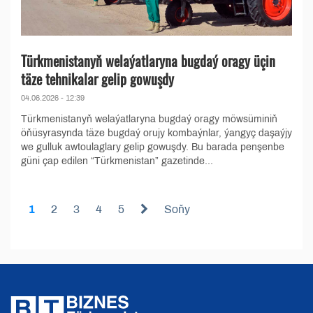
Türkmenistanyň welaýatlaryna bugdaý oragy üçin
täze tehnikalar gelip gowuşdy
04.06.2026 - 12:39
Türkmenistanyň welaýatlaryna bugdaý oragy möwsüminiň
öňüsyrasynda täze bugdaý orujy kombaýnlar, ýangyç daşaýjy
we gulluk awtoulaglary gelip gowuşdy. Bu barada penşenbe
güni çap edilen “Türkmenistan” gazetinde...
1
2
3
4
5
Soňy