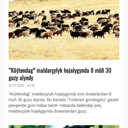
“Köýtendag” maldarçylyk hojalygynda 8 müň 30
guzy alyndy
23.07.2026 - 10:35
“Köýtendag” maldarçylyk hojalygynda ene dowarlardan 8
müň 30 guzy alyndy. Bu barada “Türkmen gündogary” gazeti
penşenbe güni habar berdi. Habarda bellenilişi ýaly,
maldarçylyk hojalygynda dowarlardan guzy...