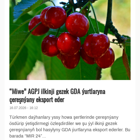
“Miwe” AGPJ ilkinji gezek GDA ýurtlaryna
çereşnýany eksport eder
16.07.2026 - 16:12
Türkmen daýhanlary yssy howa şertlerinde çereşnýany
ösdürip ýetişdirmegi özleşdirdiler we şu ýyl ilkinji gezek
çereşnýanyň bol hasylyny GDA ýurtlaryna eksport ederler. Bu
barada “MIR 24”...