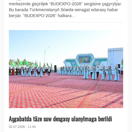
merkezinde geçiriljek “BUDEXPO-2026” sergisine çagyrylýar.
Bu barada Türkmenistanyň Söwda-senagat edarasy habar
berýär. “BUDEXPO-2026” halkara...
Aşgabatda täze suw desgasy ulanylmaga berildi
02.07.2026 - 11:44