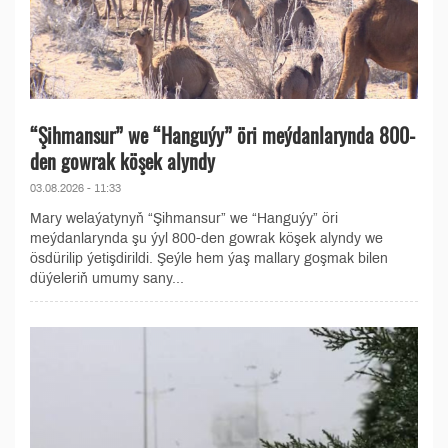
“Şihmansur” we “Hanguýy” öri meýdanlarynda 800-
den gowrak köşek alyndy
03.08.2026 - 11:33
Mary welaýatynyň “Şihmansur” we “Hanguýy” öri
meýdanlarynda şu ýyl 800-den gowrak köşek alyndy we
ösdürilip ýetişdirildi. Şeýle hem ýaş mallary goşmak bilen
düýeleriň umumy sany...