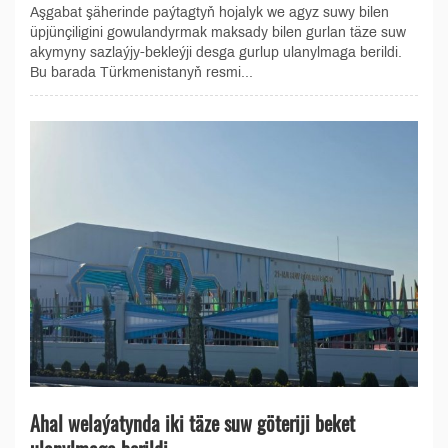
Aşgabat şäherinde paýtagtyň hojalyk we agyz suwy bilen
üpjünçiligini gowulandyrmak maksady bilen gurlan täze suw
akymyny sazlaýjy-bekleýji desga gurlup ulanylmaga berildi.
Bu barada Türkmenistanyň resmi...
Ahal welaýatynda iki täze suw göteriji beket