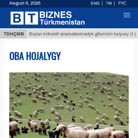
Awgust 8, 2026
ENG
TM
РУС
Toggl
navig
$12935,1
TDHÇMB
Buýan köküniň arassalanmadyk glisirrizin turşusy (t.)
OBA HOJALYGY