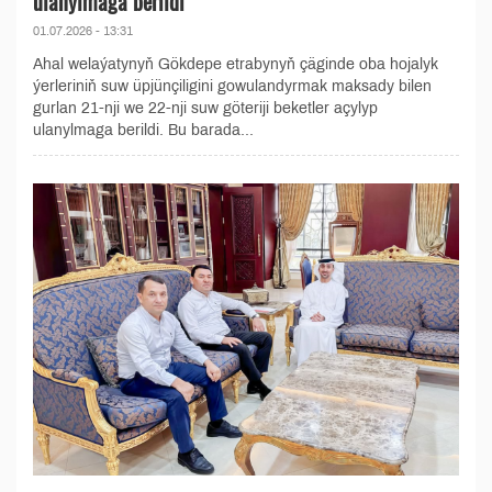
ulanylmaga berildi
01.07.2026 - 13:31
Ahal welaýatynyň Gökdepe etrabynyň çäginde oba hojalyk
ýerleriniň suw üpjünçiligini gowulandyrmak maksady bilen
gurlan 21-nji we 22-nji suw göteriji beketler açylyp
ulanylmaga berildi. Bu barada...