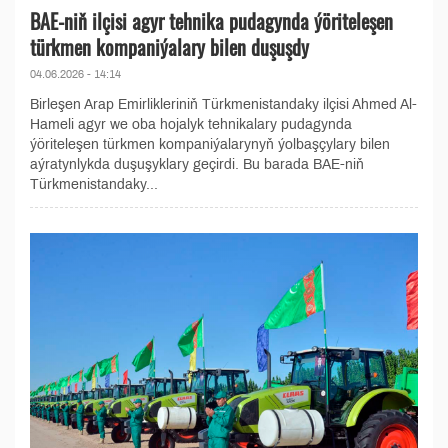
BAE-niň ilçisi agyr tehnika pudagynda ýöriteleşen
türkmen kompaniýalary bilen duşuşdy
04.06.2026 - 14:14
Birleşen Arap Emirlikleriniň Türkmenistandaky ilçisi Ahmed Al-
Hameli agyr we oba hojalyk tehnikalary pudagynda
ýöriteleşen türkmen kompaniýalarynyň ýolbaşçylary bilen
aýratynlykda duşuşyklary geçirdi. Bu barada BAE-niň
Türkmenistandaky...