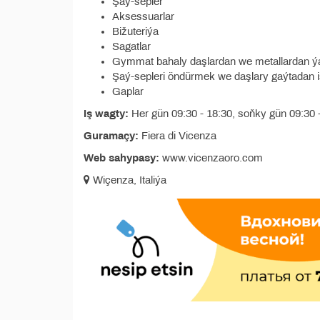
Şaý-sepler
Aksessuarlar
Bižuteriýa
Sagatlar
Gymmat bahaly daşlardan we metallardan ýa
Şaý-sepleri öndürmek we daşlary gaýtadan işl
Gaplar
Iş wagty:
Her gün 09:30 - 18:30, soňky gün 09:30 
Guramaçy:
Fiera di Vicenza
Web sahypasy:
www.vicenzaoro.com
Wiçenza, Italiýa