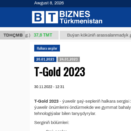
Awgust 8, 2026
37,8 ТМТ
 34/1 (kg.)
TDHÇMB
Buýan köküniň arassalanmadyk glisirriz
Halkara sergiler
20.01.2023
24.01.2023
T-Gold 2023
30.11.2022 - 12:31
T-Gold 2023
- ýuwelir şaý-sepleriň halkara sergisi
ýuwelir önümlerini öndürmekde we gymmat bahaly 
tehnologiýalar bilen tanyşdyrylar.
Serginiň bölümleri: