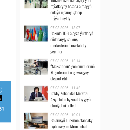
Türkmenistanda daşary ýurt
raýatlaryny hasaba almagyň
onlaýn ulgamy işlenip
taýýarlanyldy
07.08.2026 - 13:07
Bakuda TDG-ä agza ýurtlaryň
öňdebaryjy seljeriş
merkezleriniň maslahaty
geçiriler
07.08.2026 - 12:14
“Maksat deri” gön önümleriniň
70 göterimden gowragyny
eksport etdi
07.08.2026 - 11:42
Irakliý Kobahidze Merkezi
Aziýa bilen hyzmatdaşlygyň
ähmiýetini belledi
07.08.2026 - 10:01
Belarusyň Türkmenistandaky
ilçihanasy elektron nobat