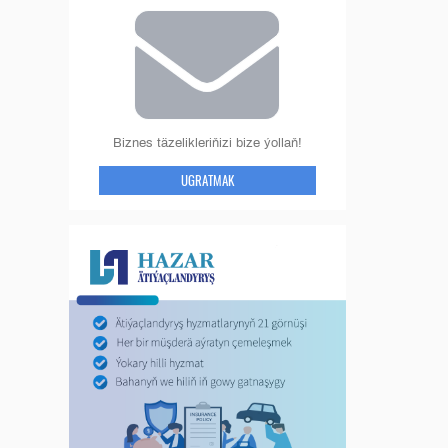
Biznes täzelikleriňizi bize ýollaň!
UGRATMAK