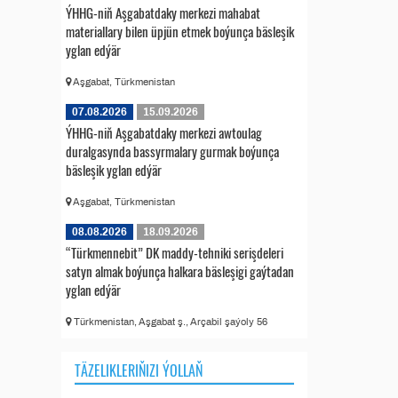
ÝHHG-niň Aşgabatdaky merkezi mahabat
materiallary bilen üpjün etmek boýunça bäsleşik
yglan edýär
Aşgabat, Türkmenistan
07.08.2026
15.09.2026
ÝHHG-niň Aşgabatdaky merkezi awtoulag
duralgasynda bassyrmalary gurmak boýunça
bäsleşik yglan edýär
Aşgabat, Türkmenistan
08.08.2026
18.09.2026
“Türkmennebit” DK maddy-tehniki serişdeleri
satyn almak boýunça halkara bäsleşigi gaýtadan
yglan edýär
Türkmenistan, Aşgabat ş., Arçabil şaýoly 56
TÄZELIKLERIŇIZI ÝOLLAŇ