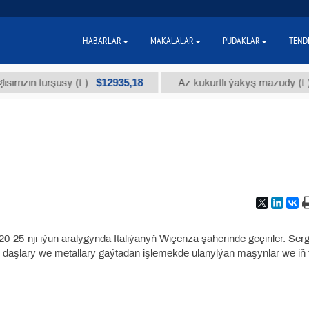
HABARLAR
MAKALALAR
PUDAKLAR
TEND
$12935,18
$3
in turşusy (t.)
Az kükürtli ýakyş mazudy (t.)
 20-25-nji iýun aralygynda Italiýanyň Wiçenza şäherinde geçiriler. Ser
daşlary we metallary gaýtadan işlemekde ulanylýan maşynlar we iň 