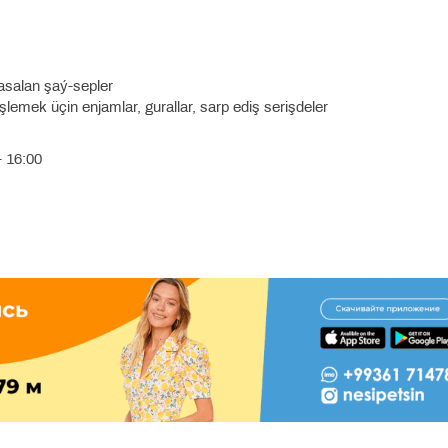
salan şaý-sepler
emek üçin enjamlar, gurallar, sarp ediş serişdeler
- 16:00