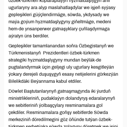
özbek-türkmen köptaraplaýyn hyzmatdaşlygyň ähli
ugurlaryny ara alyp maslahatlaşdylar we işjeň syýasy
gepleşikleri güýçlendirmäge, söwda, ykdysady we
maýa goýum hyzmatdaşlygyny giňeltmäge, medeni
hem-de ynsanperwer gatnaşyklary çuňlaşdyrmaga
aýratyn üns berdiler.
Gepleşikler tamamlanandan soňra Özbegistanyň we
Türkmenistanyň Prezidentleri özbek-türkmen
strategiki hyzmatdaşlygyny mundan beýläk-de
pugtalandyrmak üçin geljegi uly ugurlary kesgitleýän
ýokary derejeli duşuşygyň esasy netijelerini görkezýän
Bilelikdäki Beýannama kabul etdiler.
Döwlet Baştutanlarynyň gatnaşmagynda iki ýurduň
ministrlikleriniň, pudaklaýyn dolandyryş edaralarynyň
we sebitleriniň ýolbaşçylary resminamalara gol
çekdiler. Resminamalara goňşy sebitlerde Söwda
merkeziniň döredilmegini göz öňünde tutýan özbek-
türkmen serhetýaka söwda zolagyny döretmek we işini