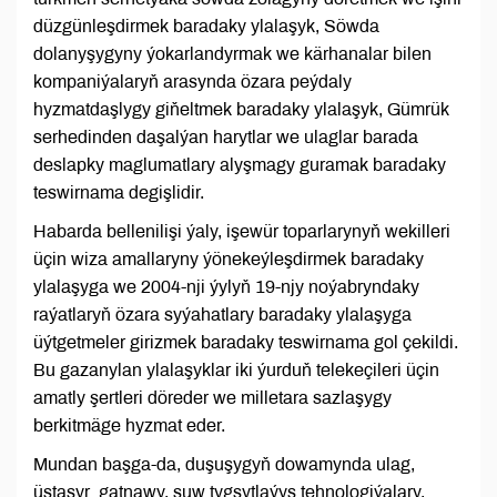
düzgünleşdirmek baradaky ylalaşyk, Söwda
dolanyşygyny ýokarlandyrmak we kärhanalar bilen
kompaniýalaryň arasynda özara peýdaly
hyzmatdaşlygy giňeltmek baradaky ylalaşyk, Gümrük
serhedinden daşalýan harytlar we ulaglar barada
deslapky maglumatlary alyşmagy guramak baradaky
teswirnama degişlidir.
Habarda bellenilişi ýaly, işewür toparlarynyň wekilleri
üçin wiza amallaryny ýönekeýleşdirmek baradaky
ylalaşyga we 2004-nji ýylyň 19-njy noýabryndaky
raýatlaryň özara syýahatlary baradaky ylalaşyga
üýtgetmeler girizmek baradaky teswirnama gol çekildi.
Bu gazanylan ylalaşyklar iki ýurduň telekeçileri üçin
amatly şertleri döreder we milletara sazlaşygy
berkitmäge hyzmat eder.
Mundan başga-da, duşuşygyň dowamynda ulag,
üstaşyr gatnawy, suw tygşytlaýyş tehnologiýalary,