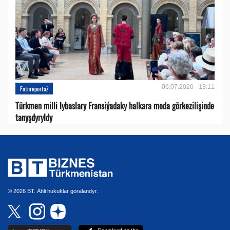
06.07.2026 - 13:11
Fotoreportaž
Türkmen milli lybaslary Fransiýadaky halkara moda görkezilişinde
tanyşdyryldy
© 2026 BT. Ähli hukuklar goralandyr.