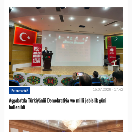
15.07.2026 - 17:42
Fotoreportaž
Aşgabatda Türkiýäniň Demokratiýa we milli jebislik güni
bellenildi