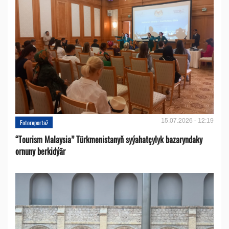
15.07.2026 - 12:19
Fotoreportaž
“Tourism Malaysia” Türkmenistanyň syýahatçylyk bazaryndaky
ornuny berkidýär