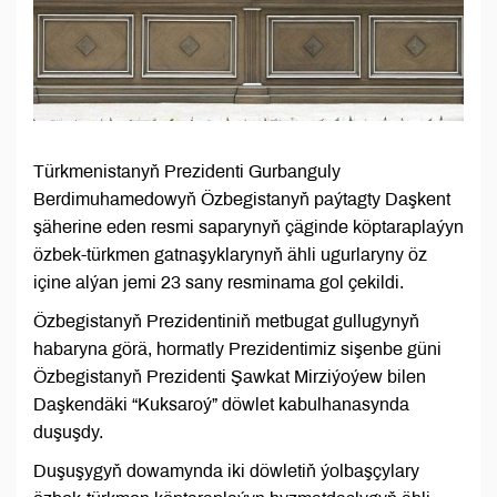
Türkmenistanyň Prezidenti Gurbanguly
Berdimuhamedowyň Özbegistanyň paýtagty Daşkent
şäherine eden resmi saparynyň çäginde köptaraplaýyn
özbek-türkmen gatnaşyklarynyň ähli ugurlaryny öz
içine alýan jemi 23 sany resminama gol çekildi.
Özbegistanyň Prezidentiniň metbugat gullugynyň
habaryna görä, hormatly Prezidentimiz sişenbe güni
Özbegistanyň Prezidenti Şawkat Mirziýoýew bilen
Daşkendäki “Kuksaroý” döwlet kabulhanasynda
duşuşdy.
Duşuşygyň dowamynda iki döwletiň ýolbaşçylary