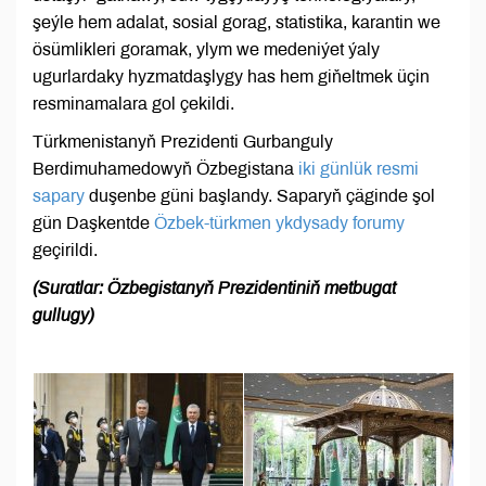
şeýle hem adalat, sosial gorag, statistika, karantin we
ösümlikleri goramak, ylym we medeniýet ýaly
ugurlardaky hyzmatdaşlygy has hem giňeltmek üçin
resminamalara gol çekildi.
Türkmenistanyň Prezidenti Gurbanguly
Berdimuhamedowyň Özbegistana
iki günlük resmi
sapary
duşenbe güni başlandy. Saparyň çäginde şol
gün Daşkentde
Özbek-türkmen ykdysady forumy
geçirildi.
(Suratlar: Özbegistanyň Prezidentiniň metbugat
gullugy)