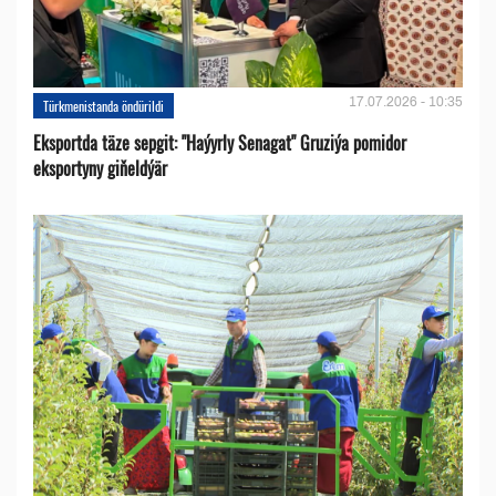
17.07.2026 - 10:35
Türkmenistanda öndürildi
Eksportda täze sepgit: "Haýyrly Senagat" Gruziýa pomidor
eksportyny giňeldýär