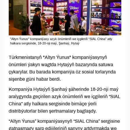
"Altyn Ýunus" kompaniýasy azyk önümleriň we içgileriň “SIAL China” atly
halkara sergisinde, 18-20-nji maý, Şanhaý, Hytaý
Türkmenistanyň "Altyn Ýunus" kompaniýasynyň
önümleri ýakyn wagtda Hytaýyň bazarynda satuwa
çykarylar. Bu barada kompaniýa öz sosial torlarynda
sişenbe güni habar berdi.
Kompaniýa Hytaýyň Şanhaý şäherinde 18-20-nji maý
aralygynda geçirilen azyk önümleriň we içgileriň “SIAL
China” atly halkara sergisinde birnäçe ýerli
distribýutorlar bilen şertnamalary baglaşdy.
“Altyn Ýunus” kompaniýasynyň “SIAL China” sergisine
gatnaşmagy sarp edijileriniň sanyny artdyrmakda we