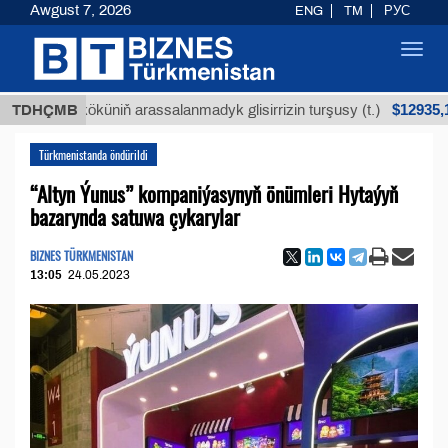
Awgust 7, 2026
ENG
TM
РУС
Toggl
navig
$12935,18
ýan köküniň arassalanmadyk glisirrizin turşusy (t.)
TDHÇMB
Türkmenistanda öndürildi
“Altyn Ýunus” kompaniýasynyň önümleri Hytaýyň
bazarynda satuwa çykarylar
BIZNES TÜRKMENISTAN
13:05
24.05.2023