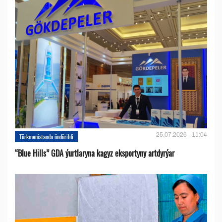
25.07.2026 - 11:04
Türkmenistanda öndürildi
“Blue Hills” GDA ýurtlaryna kagyz eksportyny artdyrýar