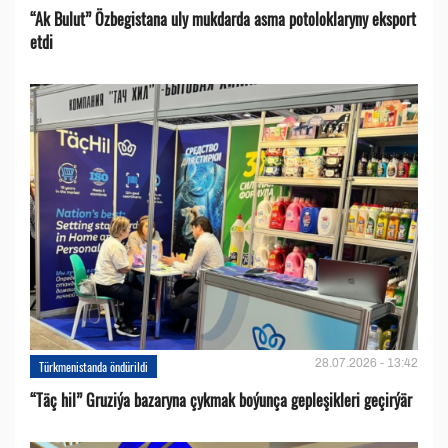
“Ak Bulut” Özbegistana uly mukdarda asma potoloklaryny eksport
etdi
28.07.2026 - 13:42
Türkmenistanda öndürildi
“Täç hil” Gruziýa bazaryna çykmak boýunça gepleşikleri geçirýär