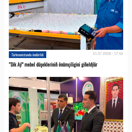
21.07.2026 - 17:42
Türkmenistanda öndürildi
“Dik Aý” mebel düşekleriniň önümçiligini giňeldýär