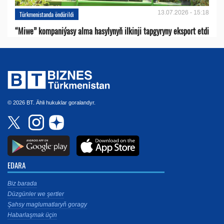
13.07.2026 - 15:18
Türkmenistanda öndürildi
“Miwe” kompaniýasy alma hasylynyň ilkinji tapgyryny eksport etdi
© 2026 BT. Ähli hukuklar goralandyr.
EDARA
Biz barada
Düzgünler we şertler
Şahsy maglumatlaryň goragy
Habarlaşmak üçin