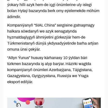
ýokary hilli azyk hem-de içgi önümlerine uly islegi
bolan Hytaý bazarynda berk orny eýelemekde möhüm
ädimdir.
Kompaniýanyň “SIAL China” sergisine gatnaşmagy
halkara söwdanyň we azyk senagatynda
hyzmatdaşlygyň ähmiýetini görkezýär hem-de
Türkmenistanyň dünýä ykdysadyýetinde barha artýan
ornuna ünsi çekýär.
“Altyn Ýunus” hususy kärhanasy 10 ýyldan bäri
türkmen bazarynda iş alyp barýar. Häzirki wagtda
kompaniýanyň önümleri Azerbaýjana, Täjigistana,
Gazagystana, Gyrgyzystana, Russiýa we Yraga
eksport edilýär.