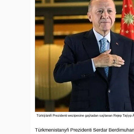
Türkiýäniň Prezidenti wezipesine gaýtadan saýlanan Rejep Taýyp 
Türkmenistanyň Prezidenti Serdar Berdimuham