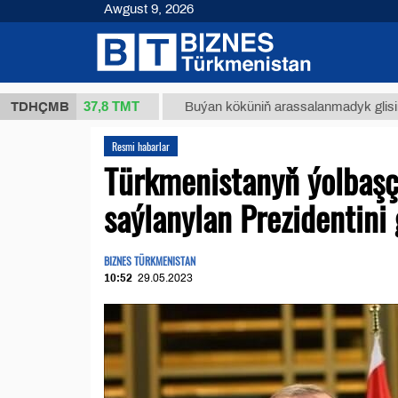
Awgust 9, 2026
37,8 ТМТ
(kg.)
TDHÇMB
Buýan köküniň arassalanmadyk glisirrizin tur
Resmi habarlar
Türkmenistanyň ýolbaşç
saýlanylan Prezidentini 
BIZNES TÜRKMENISTAN
10:52
29.05.2023