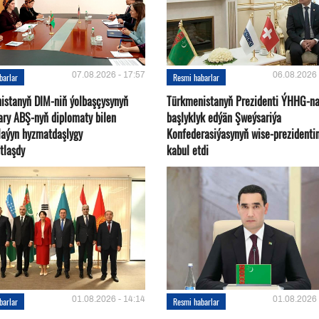
07.08.2026 - 17:57
06.08.2026 
barlar
Resmi habarlar
istanyň DIM-niň ýolbaşçysynyň
Türkmenistanyň Prezidenti ÝHHG-n
ary ABŞ-nyň diplomaty bilen
başlyklyk edýän Şweýsariýa
plaýyn hyzmatdaşlygy
Konfederasiýasynyň wise-prezidentin
tlaşdy
kabul etdi
01.08.2026 - 14:14
01.08.2026 
barlar
Resmi habarlar