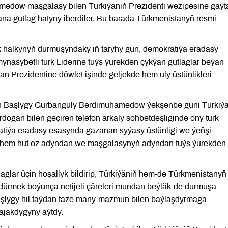
edow maşgalasy bilen Türkiýäniň Prezidenti wezipesine gaý
a gutlag hatyny iberdiler. Bu barada Türkmenistanyň resmi
k halkynyň durmuşyndaky iň taryhy gün, demokratiýa eradasy
nasybetli türk Liderine tüýs ýürekden çykýan gutlaglar beýan
an Prezidentine döwlet işinde geljekde hem uly üstünlikleri
ň Başlygy Gurbanguly Berdimuhamedow ýekşenbe güni Türkiý
dogan bilen geçiren telefon arkaly söhbetdeşliginde ony türk
atiýa eradasy esasynda gazanan syýasy üstünligi we ýeňşi
e hem hut öz adyndan we maşgalasynyň adyndan tüýs ýürekden
aglar üçin hoşallyk bildirip, Türkiýäniň hem-de Türkmenistanyň
ürmek boýunça netijeli çäreleri mundan beýläk-de durmuşa
daşlygy hil taýdan täze many-mazmun bilen baýlaşdyrmaga
dajakdygyny aýtdy.