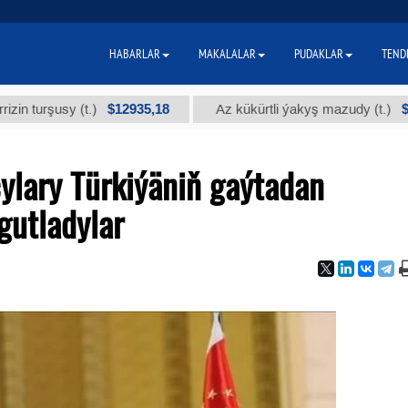
HABARLAR
MAKALALAR
PUDAKLAR
TEND
$12935,18
$300
şusy (t.)
Az kükürtli ýakyş mazudy (t.)
ylary Türkiýäniň gaýtadan
gutladylar