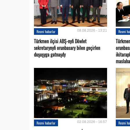
08.08.2026 - 13:21
Resmi habarlar
Resmi ha
Türkmen ilçisi ABŞ-nyň Döwlet
Türkmen
sekretarynyň orunbasary bilen geçirlen
orunbas
duşuşyga gatnaşdy
ikitara
maslaha
02.08.2026 - 16:57
Resmi habarlar
Resmi ha