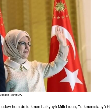
Ärdogan (Surat: AA)
edow hem-de türkmen halkynyň Milli Lideri, Türkmenistanyň H