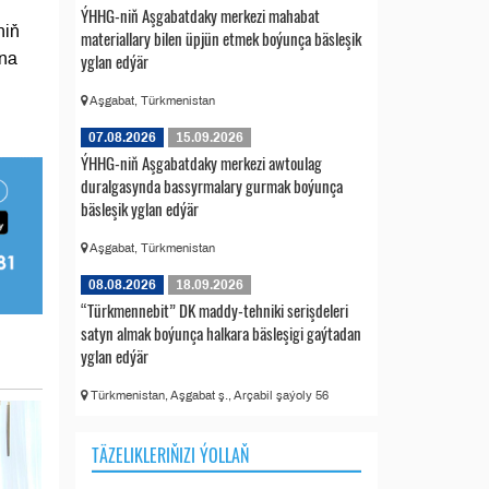
ÝHHG-niň Aşgabatdaky merkezi mahabat
niň
materiallary bilen üpjün etmek boýunça bäsleşik
ana
yglan edýär
Aşgabat, Türkmenistan
07.08.2026
15.09.2026
ÝHHG-niň Aşgabatdaky merkezi awtoulag
duralgasynda bassyrmalary gurmak boýunça
bäsleşik yglan edýär
Aşgabat, Türkmenistan
08.08.2026
18.09.2026
“Türkmennebit” DK maddy-tehniki serişdeleri
satyn almak boýunça halkara bäsleşigi gaýtadan
yglan edýär
Türkmenistan, Aşgabat ş., Arçabil şaýoly 56
TÄZELIKLERIŇIZI ÝOLLAŇ