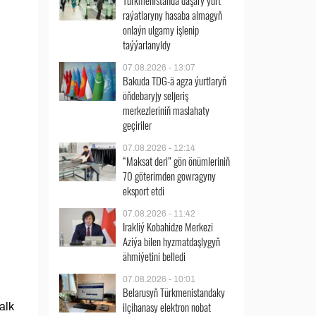
Türkmenistanda daşary ýurt
raýatlaryny hasaba almagyň
onlaýn ulgamy işlenip
taýýarlanyldy
07.08.2026 - 13:07
Bakuda TDG-ä agza ýurtlaryň
öňdebaryjy seljeriş
merkezleriniň maslahaty
geçiriler
07.08.2026 - 12:14
“Maksat deri” gön önümleriniň
70 göterimden gowragyny
eksport etdi
07.08.2026 - 11:42
Irakliý Kobahidze Merkezi
Aziýa bilen hyzmatdaşlygyň
ähmiýetini belledi
07.08.2026 - 10:01
Belarusyň Türkmenistandaky
ilçihanasy elektron nobat
alk