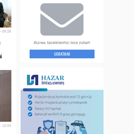
- 09:26
a
Biznes täzelikleriňizi bize ýollaň!
UGRATMAK
i
- 12:04