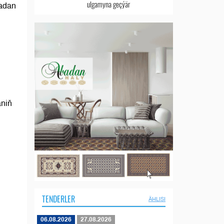
ulgamyna geçýär
tadan
äniň
TENDERLER
ÄHLISI
06.08.2026
27.08.2026