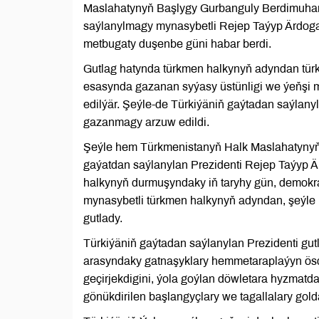
Maslahatynyň Başlygy Gurbanguly Berdimuham
saýlanylmagy mynasybetli Rejep Taýyp Ärdogan
metbugaty duşenbe güni habar berdi.
Gutlag hatynda türkmen halkynyň adyndan tür
esasynda gazanan syýasy üstünligi we ýeňşi my
edilýär. Şeýle-de Türkiýäniň gaýtadan saýlanyl
gazanmagy arzuw edildi.
Şeýle hem Türkmenistanyň Halk Maslahatyny
gaýatdan saýlanylan Prezidenti Rejep Taýyp Är
halkynyň durmuşyndaky iň taryhy gün, demokr
mynasybetli türkmen halkynyň adyndan, şeýl
gutlady.
Türkiýäniň gaýtadan saýlanylan Prezidenti gutl
arasyndaky gatnaşyklary hemmetaraplaýyn ösd
geçirjekdigini, ýola goýlan döwletara hyzmat
gönükdirilen başlangyçlary we tagallalary gol