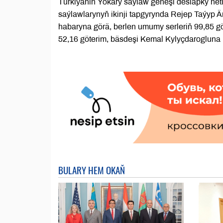
Türkiýäniň Ýokary saýlaw geňeşi deslapky neti
saýlawlarynyň ikinji tapgyrynda Rejep Taýyp 
habaryna görä, berlen umumy serleriň 99,85 g
52,16 göterim, bäsdeşi Kemal Kylyçdarogluna b
BULARY HEM OKAŇ