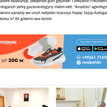
jelere esaslanyp, ýekşenbe güni geçirilen Türkiýäniň Prezident
Ärdoganyň ýeňiş gazanandygyny mälim etdi. “Anadolu” agentligi
öterimi sanaldy we onuň netijeleri boýunça Rejep Taýyp Ärdog
olsa 47,84 göterim ses berildi.