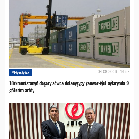
04.08.2026 - 16:57
Ykdysadyýet
Türkmenistanyň daşary söwda dolanyşygy ýanwar-iýul aýlarynda 9
göterim artdy