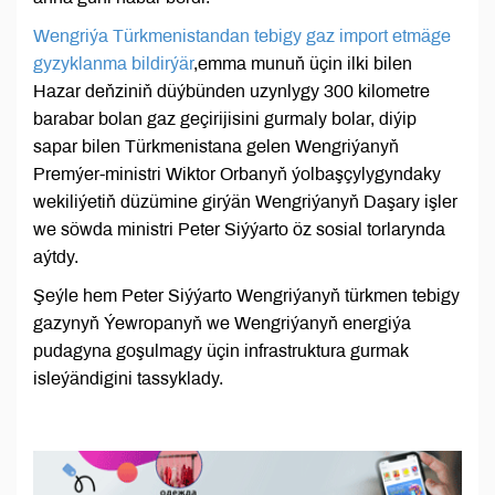
Wengriýa Türkmenistandan tebigy gaz import etmäge
gyzyklanma bildirýär
,emma munuň üçin ilki bilen
Hazar deňziniň düýbünden uzynlygy 300 kilometre
barabar bolan gaz geçirijisini gurmaly bolar, diýip
sapar bilen Türkmenistana gelen Wengriýanyň
Premýer-ministri Wiktor Orbanyň ýolbaşçylygyndaky
wekiliýetiň düzümine girýän Wengriýanyň Daşary işler
we söwda ministri Peter Siýýarto öz sosial torlarynda
aýtdy.
Şeýle hem Peter Siýýarto Wengriýanyň türkmen tebigy
gazynyň Ýewropanyň we Wengriýanyň energiýa
pudagyna goşulmagy üçin infrastruktura gurmak
isleýändigini tassyklady.