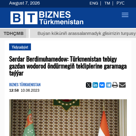
Awgust 7, 2026
ENG
TM
РУС
Toggl
navig
ТМТ
$1
TDHÇMB
Buýan köküniň arassalanmadyk glisirrizin turşusy (t.)
Ykdysadyýet
Serdar Berdimuhamedow: Türkmenistan tebigy
gazdan wodorod öndürmegiň tekliplerine garamaga
taýýar
BIZNES TÜRKMENISTAN
12:58
10.06.2023