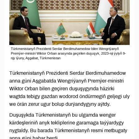
Türkmenistanyň Prezidenti Serdar Berdimuhamedow bilen Wengriýanyň
Premýer-ministri Wiktor Orban arasynda geçirilen duşuşyk, 2023-nji ýylyň 9-
njy iýuny, Aşgabat, Türkmenistan
Türkmenistanyň Prezidenti Serdar Berdimuhamedow
anna güni Aşgabatda Wengriýanyň Premýer-ministri
Wiktor Orban bilen geçiren duşuşygynda häzirki
wagtda tebigy gazdan wodorod öndürmegiň geljegi uly
we örän zerur ugur bolup durýandygyny aýtdy.
Duşuşykda Türkmenistanyň bu ulgamda wenger
kärdeşleriniň anyk tekliplerine garamaga taýýardygy
nygtaldy. Bu barada Türkmenistanyň resmi metbugaty
anna güni habar berdi.