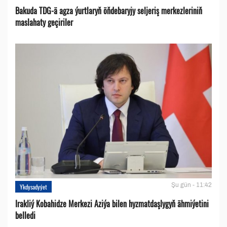
Bakuda TDG-ä agza ýurtlaryň öňdebaryjy seljeriş merkezleriniň
maslahaty geçiriler
Şu gün - 11:42
Ykdysadyýet
Irakliý Kobahidze Merkezi Aziýa bilen hyzmatdaşlygyň ähmiýetini
belledi