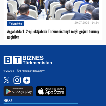
29.07.2026 - 14:34
Ykdysadyýet
Aşgabatda 1–2-nji oktýabrda Türkmenistanyň maýa goýum forumy
geçiriler
© 2026 BT. Ähli hukuklar goralandyr.
EDARA