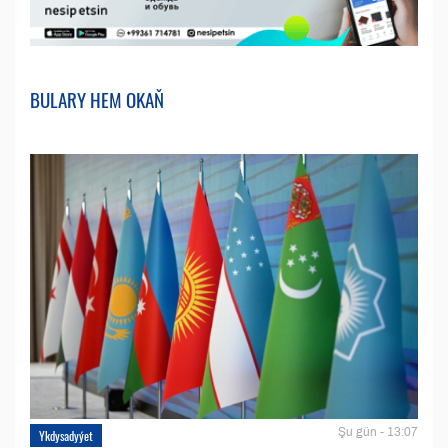
BULARY HEM OKAŇ
Şu gün - 13:07
Ykdysadyýet