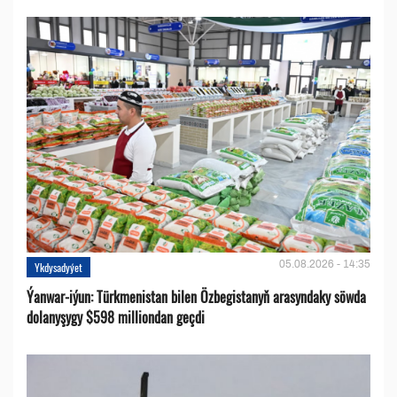
05.08.2026 - 14:35
Ykdysadyýet
Ýanwar-iýun: Türkmenistan bilen Özbegistanyň arasyndaky söwda
dolanyşygy $598 milliondan geçdi