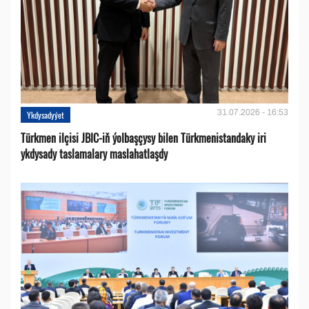
31.07.2026 - 16:53
Ykdysadyýet
Türkmen ilçisi JBIC-iň ýolbaşçysy bilen Türkmenistandaky iri
ykdysady taslamalary maslahatlaşdy