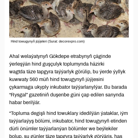
Hind towugynyň jüýjeleri (Surat: decorexpro.com)
Ahal welaýatynyň Gökdepe etrabynyň çäginde
ýerleşýän hind guşçulyk toplumynda häzirki
wagtda täze tapgyra taýýarlyk görülip, bu ýerde ýyllyk
kuwwaty 560 müň hind towugynyň jüýjesini
çykarmaga ukyply inkubator taýýarlanylýar. Bu barada
“Rysgal” gazetiniň duşenbe güni çap edilen sanynda
habar berilýär.
“Topluma degişli hind towuklary idedilýän ýataklar, iým
taýýarlaýyş bölümi, inkubator, hind towugynyň etinden
dürli önümler taýýarlanýan bölümler we beýlekiler
bolup, şu günler täze tapgyra taýýarlyk görýäris, has