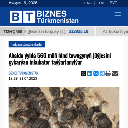
Awgust 6, 2026
ENG
TM
РУС
Toggl
navig
$12935,18
dyk glisirrizin turşusy (t.)
TDHÇMB
Az kükürtli ýakyş ma
Türkmenistanda öndürildi
Ahalda ýylda 560 müň hind towugynyň jüýjesini
çykarýan inkubator taýýarlanylýar
BIZNES TÜRKMENISTAN
19:39
31.07.2023