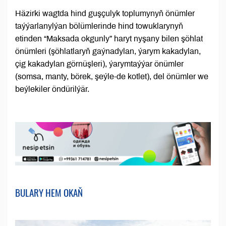
Häzirki wagtda hind guşçulyk toplumynyň önümler
taýýarlanylýan bölümlerinde hind towuklarynyň
etinden “Maksada okgunly” haryt nyşany bilen şöhlat
önümleri (şöhlatlaryň gaýnadylan, ýarym kakadylan,
çig kakadylan görnüşleri), ýarymtaýýar önümler
(somsa, manty, börek, şeýle-de kotlet), del önümler we
beýlekiler öndürilýär.
BULARY HEM OKAŇ