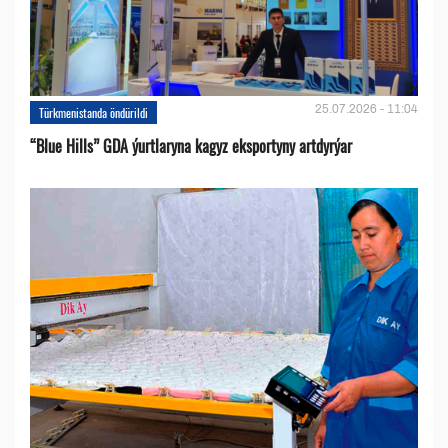
25.07.2026 - 11:04
Türkmenistanda öndürildi
“Blue Hills” GDA ýurtlaryna kagyz eksportyny artdyrýar