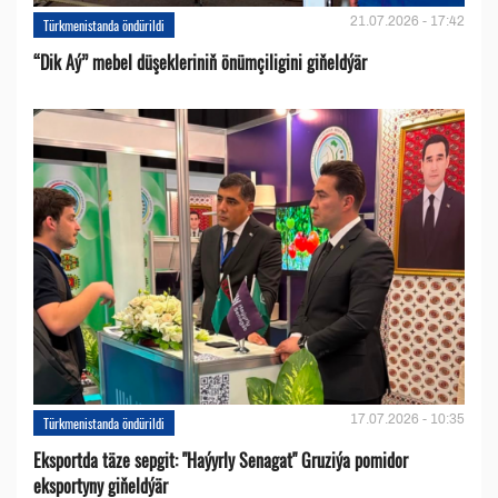
21.07.2026 - 17:42
Türkmenistanda öndürildi
“Dik Aý” mebel düşekleriniň önümçiligini giňeldýär
17.07.2026 - 10:35
Türkmenistanda öndürildi
Eksportda täze sepgit: "Haýyrly Senagat" Gruziýa pomidor
eksportyny giňeldýär