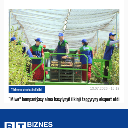
13.07.2026 - 15:18
Türkmenistanda öndürildi
“Miwe” kompaniýasy alma hasylynyň ilkinji tapgyryny eksport etdi