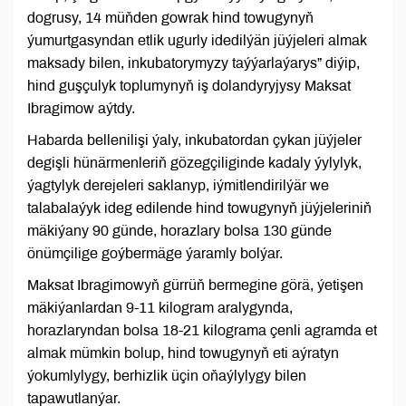
dogrusy, 14 müňden gowrak hind towugynyň
ýumurtgasyndan etlik ugurly idedilýän jüýjeleri almak
maksady bilen, inkubatorymyzy taýýarlaýarys” diýip,
hind guşçulyk toplumynyň iş dolandyryjysy Maksat
Ibragimow aýtdy.
Habarda bellenilişi ýaly, inkubatordan çykan jüýjeler
degişli hünärmenleriň gözegçiliginde kadaly ýylylyk,
ýagtylyk derejeleri saklanyp, iýmitlendirilýär we
talabalaýyk ideg edilende hind towugynyň jüýjeleriniň
mäkiýany 90 günde, horazlary bolsa 130 günde
önümçilige goýbermäge ýaramly bolýar.
Maksat Ibragimowyň gürrüň bermegine görä, ýetişen
mäkiýanlardan 9-11 kilogram aralygynda,
horazlaryndan bolsa 18-21 kilograma çenli agramda et
almak mümkin bolup, hind towugynyň eti aýratyn
ýokumlylygy, berhizlik üçin oňaýlylygy bilen
tapawutlanýar.