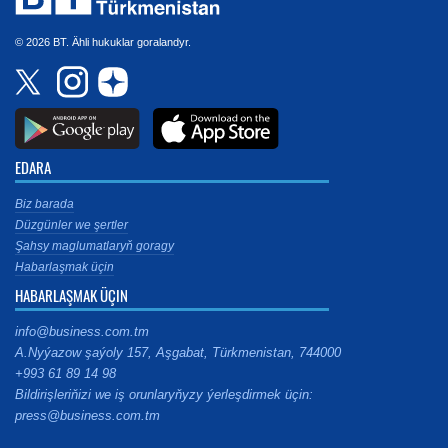
© 2026 BT. Ähli hukuklar goralandyr.
EDARA
Biz barada
Düzgünler we şertler
Şahsy maglumatlaryň goragy
Habarlaşmak üçin
HABARLAŞMAK ÜÇIN
info@business.com.tm
A.Nyýazow şaýoly 157, Aşgabat, Türkmenistan, 744000
+993 61 89 14 98
Bildirişleriňizi we iş orunlaryňyzy ýerleşdirmek üçin:
press@business.com.tm