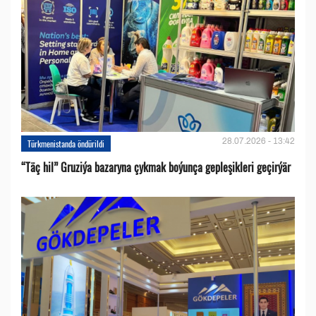
28.07.2026 - 13:42
Türkmenistanda öndürildi
“Täç hil” Gruziýa bazaryna çykmak boýunça gepleşikleri geçirýär