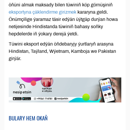
öňüni almak maksady bilen tüwiniň köp görnüşiniň
eksportyna çäklendirme girizmek
kararyna geldi.
Önümçilige ýaramaz täsir edýän üýtgäp durýan howa
netijesinde Hindistanda tüwiniň bahasy soňky
hepdelerde iň ýokary derejä ýetdi.
Tüwini eksport edýän öňdebaryjy ýurtlaryň arasyna
Hindistan, Taýland, Wýetnam, Kamboja we Pakistan
girýär.
BULARY HEM OKAŇ