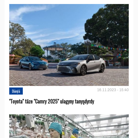
16.11.2023 - 15:40
Dünýä
''Toyota" täze "Camry 2025" ulagyny tanyşdyrdy