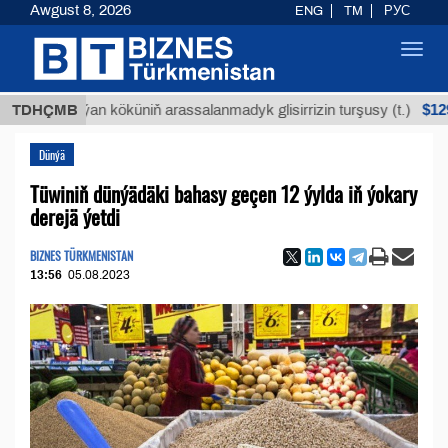
Awgust 8, 2026
ENG
TM
РУС
Toggl
navig
$12935,18
Buýan köküniň arassalanmadyk glisirrizin turşusy (t.)
TDHÇMB
Dünýä
Tüwiniň dünýädäki bahasy geçen 12 ýylda iň ýokary
derejä ýetdi
BIZNES TÜRKMENISTAN
13:56
05.08.2023