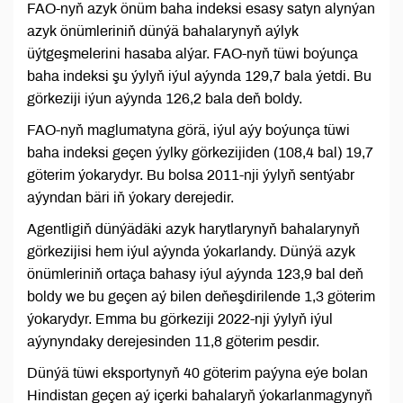
FAO-nyň azyk önüm baha indeksi esasy satyn alynýan
azyk önümleriniň dünýä bahalarynyň aýlyk
üýtgeşmelerini hasaba alýar. FAO-nyň tüwi boýunça
baha indeksi şu ýylyň iýul aýynda 129,7 bala ýetdi. Bu
görkeziji iýun aýynda 126,2 bala deň boldy.
FAO-nyň maglumatyna görä, iýul aýy boýunça tüwi
baha indeksi geçen ýylky görkezijiden (108,4 bal) 19,7
göterim ýokarydyr. Bu bolsa 2011-nji ýylyň sentýabr
aýyndan bäri iň ýokary derejedir.
Agentligiň dünýädäki azyk harytlarynyň bahalarynyň
görkezijisi hem iýul aýynda ýokarlandy. Dünýä azyk
önümleriniň ortaça bahasy iýul aýynda 123,9 bal deň
boldy we bu geçen aý bilen deňeşdirilende 1,3 göterim
ýokarydyr. Emma bu görkeziji 2022-nji ýylyň iýul
aýynyndaky derejesinden 11,8 göterim pesdir.
Dünýä tüwi eksportynyň 40 göterim paýyna eýe bolan
Hindistan geçen aý içerki bahalaryň ýokarlanmagynyň