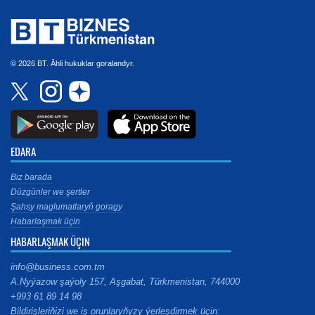
© 2026 BT. Ähli hukuklar goralandyr.
EDARA
Biz barada
Düzgünler we şertler
Şahsy maglumatlaryň goragy
Habarlaşmak üçin
HABARLAŞMAK ÜÇIN
info@business.com.tm
A.Nyýazow şaýoly 157, Aşgabat, Türkmenistan, 744000
+993 61 89 14 98
Bildirişleriňizi we iş orunlaryňyzy ýerleşdirmek üçin: