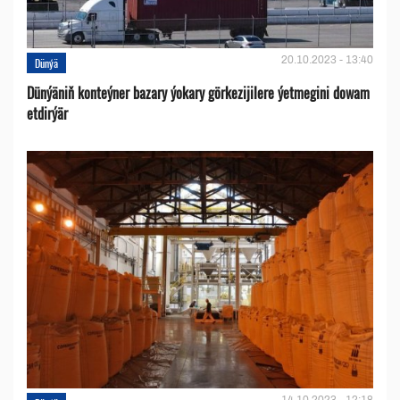
20.10.2023 - 13:40
Dünýä
Dünýäniň konteýner bazary ýokary görkezijilere ýetmegini dowam
etdirýär
14.10.2023 - 12:18