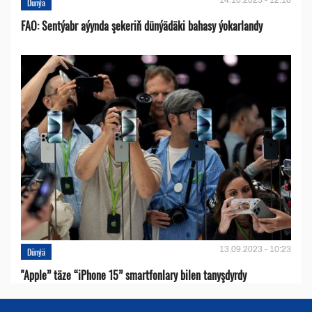
Dünýä
FAO: Sentýabr aýynda şekeriň dünýädäki bahasy ýokarlandy
13.09.2023 - 10:23
Dünýä
"Apple” täze “iPhone 15” smartfonlary bilen tanyşdyrdy