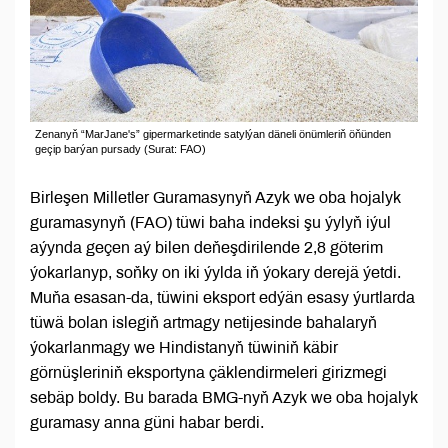
Zenanyň “MarJane's” gipermarketinde satylýan däneli önümleriň öňünden
geçip barýan pursady (Surat: FAO)
Birleşen Milletler Guramasynyň Azyk we oba hojalyk
guramasynyň (FAO) tüwi baha indeksi şu ýylyň iýul
aýynda geçen aý bilen deňeşdirilende 2,8 göterim
ýokarlanyp, soňky on iki ýylda iň ýokary derejä ýetdi.
Muňa esasan-da, tüwini eksport edýän esasy ýurtlarda
tüwä bolan islegiň artmagy netijesinde bahalaryň
ýokarlanmagy we Hindistanyň tüwiniň käbir
görnüşleriniň eksportyna çäklendirmeleri girizmegi
sebäp boldy. Bu barada BMG-nyň Azyk we oba hojalyk
guramasy anna güni habar berdi.