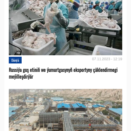
07.11.2023 - 12:19
Dünýä
Russiýa guş etiniň we ýumurtgasynyň eksportyny çäklendirmegi
meýilleşdirýär