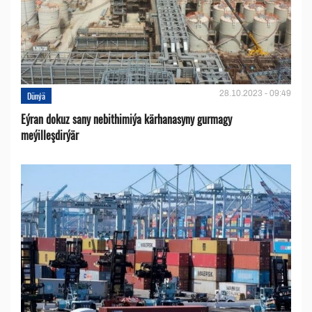
28.10.2023 - 09:49
Dünýä
Eýran dokuz sany nebithimiýa kärhanasyny gurmagy
meýilleşdirýär