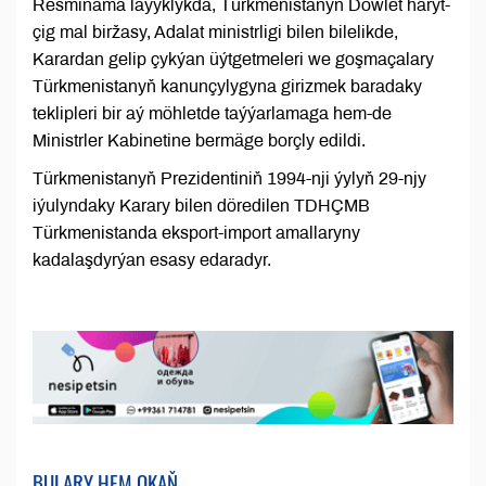
Resminama laýyklykda, Türkmenistanyň Döwlet haryt-
çig mal biržasy, Adalat ministrligi bilen bilelikde,
Karardan gelip çykýan üýtgetmeleri we goşmaçalary
Türkmenistanyň kanunçylygyna girizmek baradaky
teklipleri bir aý möhletde taýýarlamaga hem-de
Ministrler Kabinetine bermäge borçly edildi.
Türkmenistanyň Prezidentiniň 1994-nji ýylyň 29-njy
iýulyndaky Karary bilen döredilen TDHÇMB
Türkmenistanda eksport-import amallaryny
kadalaşdyrýan esasy edaradyr.
BULARY HEM OKAŇ