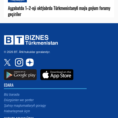
Aşgabatda 1–2-nji oktýabrda Türkmenistanyň maýa goýum forumy
geçiriler
© 2026 BT. Ähli hukuklar goralandyr.
EDARA
Biz barada
Düzgünler we şertler
Şahsy maglumatlaryň goragy
Habarlaşmak üçin