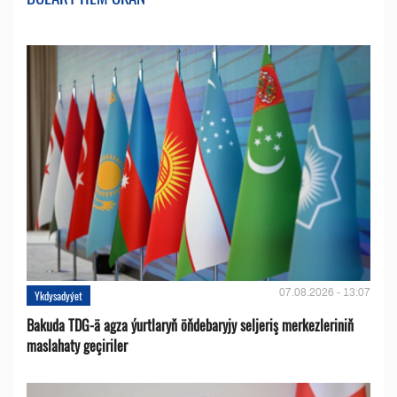
07.08.2026 - 13:07
Ykdysadyýet
Bakuda TDG-ä agza ýurtlaryň öňdebaryjy seljeriş merkezleriniň
maslahaty geçiriler