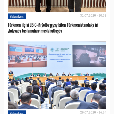
31.07.2026 - 16:53
Ykdysadyýet
Türkmen ilçisi JBIC-iň ýolbaşçysy bilen Türkmenistandaky iri
ykdysady taslamalary maslahatlaşdy
29.07.2026 - 14:34
Ykdysadyýet