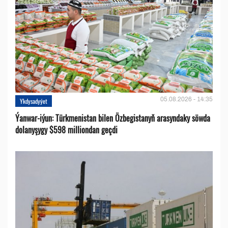
05.08.2026 - 14:35
Ykdysadyýet
Ýanwar-iýun: Türkmenistan bilen Özbegistanyň arasyndaky söwda
dolanyşygy $598 milliondan geçdi