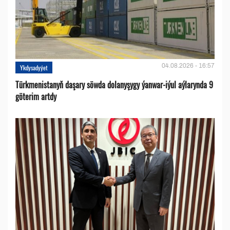
04.08.2026 - 16:57
Ykdysadyýet
Türkmenistanyň daşary söwda dolanyşygy ýanwar-iýul aýlarynda 9
göterim artdy