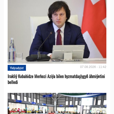
07.08.2026 - 11:42
Ykdysadyýet
Irakliý Kobahidze Merkezi Aziýa bilen hyzmatdaşlygyň ähmiýetini
belledi