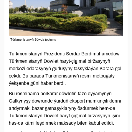
Türkmenistanyň Söwda toplumy
Türkmenistanyň Prezidenti Serdar Berdimuhamedow
Türkmenistanyň Döwlet haryt-çig mal biržasynyň
merkezi edarasynyň gurluşyny tassyklaýan Karara gol
çekdi. Bu barada Türkmenistanyň resmi metbugaty
ýekşenbe güni habar berdi.
Bu resminama berkarar döwletiň täze eýýamynyň
Galkynyşy döwründe ýurduň eksport mümkinçiliklerini
artdyrmak, bazar gatnaşyklaryny ösdürmek hem-de
Türkmenistanyň Döwlet haryt-çig mal biržasynyň işini
has-da kämilleşdirmek maksady bilen kabul edildi.