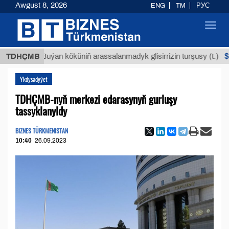
Awgust 8, 2026
ENG
TM
РУС
Toggl
navig
$12935,1
TDHÇMB
Buýan köküniň arassalanmadyk glisirrizin turşusy (t.)
Ykdysadyýet
TDHÇMB-nyň merkezi edarasynyň gurluşy
tassyklanyldy
BIZNES TÜRKMENISTAN
10:40
26.09.2023