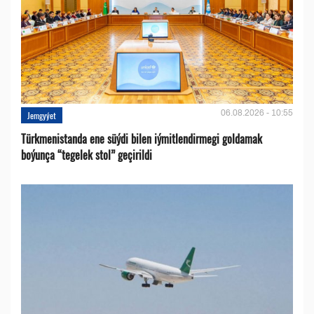
06.08.2026 - 10:55
Jemgyýet
Türkmenistanda ene süýdi bilen iýmitlendirmegi goldamak
boýunça “tegelek stol” geçirildi