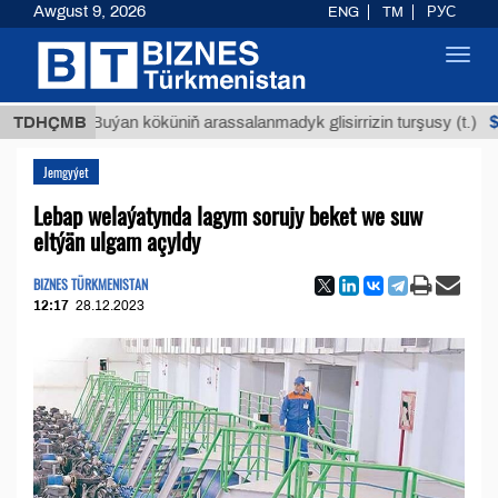
Awgust 9, 2026
ENG
TM
РУС
Toggl
navig
$12935,
TDHÇMB
Buýan köküniň arassalanmadyk glisirrizin turşusy (t.)
Jemgyýet
Lebap welaýatynda lagym sorujy beket we suw
eltýän ulgam açyldy
BIZNES TÜRKMENISTAN
12:17
28.12.2023