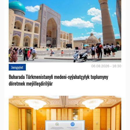
06.08.2026 - 16:30
Jemgyýet
Buharada Türkmenistanyň medeni-syýahatçylyk toplumyny
döretmek meýilleşdirilýär