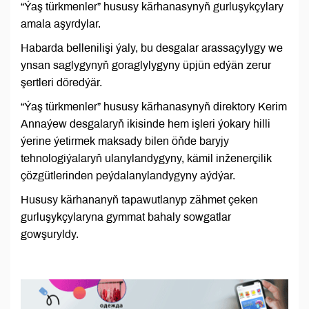
“Ýaş türkmenler” hususy kärhanasynyň gurluşykçylary
amala aşyrdylar.
Habarda bellenilişi ýaly, bu desgalar arassaçylygy we
ynsan saglygynyň goraglylygyny üpjün edýän zerur
şertleri döredýär.
“Ýaş türkmenler” hususy kärhanasynyň direktory Kerim
Annaýew desgalaryň ikisinde hem işleri ýokary hilli
ýerine ýetirmek maksady bilen öňde baryjy
tehnologiýalaryň ulanylandygyny, kämil inženerçilik
çözgütlerinden peýdalanylandygyny aýdýar.
Hususy kärhananyň tapawutlanyp zähmet çeken
gurluşykçylaryna gymmat bahaly sowgatlar
gowşuryldy.