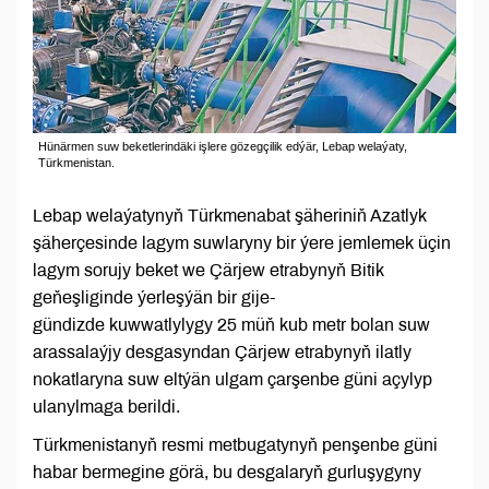
Hünärmen suw beketlerindäki işlere gözegçilik edýär, Lebap welaýaty,
Türkmenistan.
Lebap welaýatynyň Türkmenabat şäheriniň Azatlyk
şäherçesinde lagym suwlaryny bir ýere jemlemek üçin
lagym sorujy beket we Çärjew etrabynyň Bitik
geňeşliginde ýerleşýän bir gije-
gündizde kuwwatlylygy 25 müň kub metr bolan suw
arassalaýjy desgasyndan Çärjew etrabynyň ilatly
nokatlaryna suw eltýän ulgam çarşenbe güni açylyp
ulanylmaga berildi.
Türkmenistanyň resmi metbugatynyň penşenbe güni
habar bermegine görä, bu desgalaryň gurluşygyny