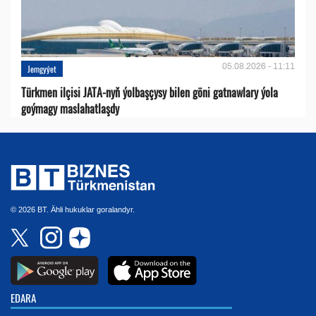
05.08.2026 - 11:11
Jemgyýet
Türkmen ilçisi JATA-nyň ýolbaşçysy bilen göni gatnawlary ýola
goýmagy maslahatlaşdy
© 2026 BT. Ähli hukuklar goralandyr.
EDARA