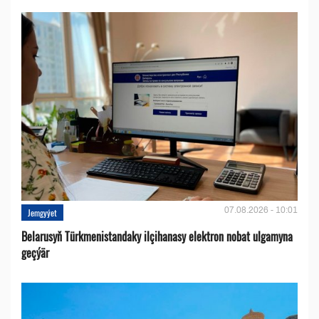
07.08.2026 - 10:01
Jemgyýet
Belarusyň Türkmenistandaky ilçihanasy elektron nobat ulgamyna
geçýär