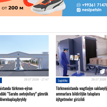
28.07.2026 - 17:47
28.07.2026 
Logistika
istanda türkmen-eýran
Türkmenistanda wagtlaýyn saklanyl
ndäki “Sarahs awtoýollary” gümrük
ammarlara bildirilýän talaplara
döwrebaplaşdyryldy
üýtgetmeler girizildi