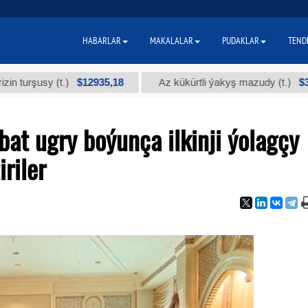
HABARLAR
MAKALALAR
PUDAKLAR
TEND
$12935,18
$300
usy (t.)
Az kükürtli ýakyş mazudy (t.)
at ugry boýunça ilkinji ýolagçy
riler