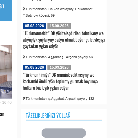
Türkmenistan, Balkan welaýaty, Balkanabat,
T.Satylow köçesi, 59
05.08.2026
15.09.2026
“Türkmennebit” DK ýöriteleşdirilen tehnikany we
atiýäçlyk şaýlaryny satyn almak boýunça bäsleşigi
gaýtadan yglan edýär
Türkmenistan, Aşgabat ş., Arçabil şaýoly 56
05.08.2026
15.09.2026
"Türkmenhimiýa" DK ammiak selitrasyny we
karbamid öndürýän toplumy gurmak boýunça
halkara bäsleşik yglan edýär
Türkmenistan, ş.Aşgabat, Arçabil şaýoly 132
- 16:40
ýan
TÄZELIKLERIŇIZI ÝOLLAŇ