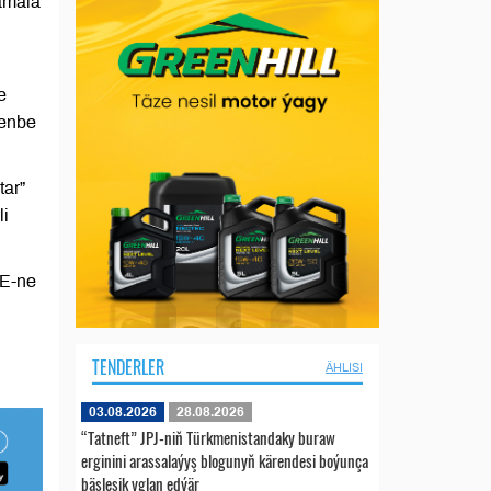
amala
e
şenbe
ar”
li
AE-ne
TENDERLER
ÄHLISI
03.08.2026
28.08.2026
“Tatneft” JPJ-niň Türkmenistandaky buraw
erginini arassalaýyş blogunyň kärendesi boýunça
bäsleşik yglan edýär