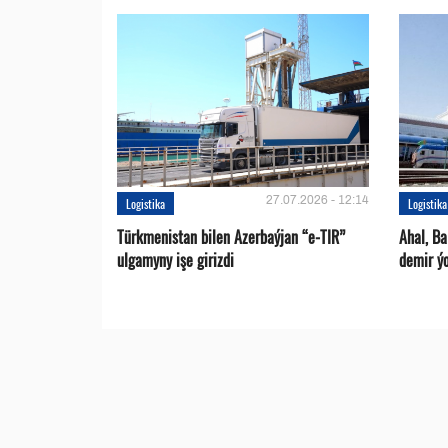
27.07.2026 - 12:14
Logistika
Logistika
Türkmenistan bilen Azerbaýjan “e-TIR”
Ahal, B
ulgamyny işe girizdi
demir ýo