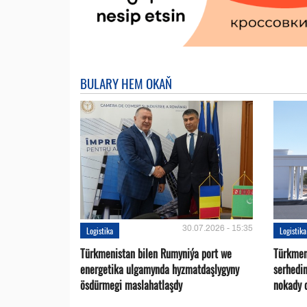
BULARY HEM OKAŇ
30.07.2026 - 15:35
Logistika
Logistika
Türkmenistan bilen Rumyniýa port we
Türkmen
energetika ulgamynda hyzmatdaşlygyny
serhedi
ösdürmegi maslahatlaşdy
nokady 