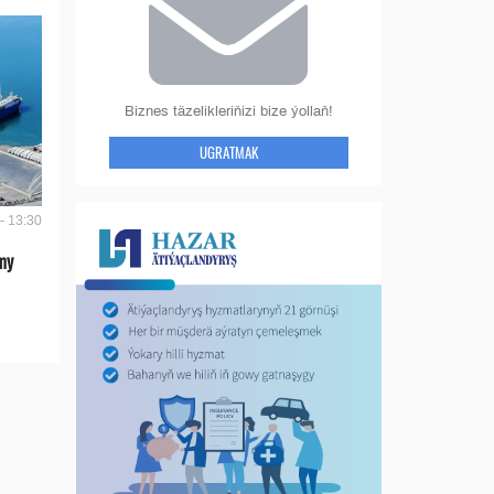
Biznes täzelikleriňizi bize ýollaň!
UGRATMAK
- 13:30
my