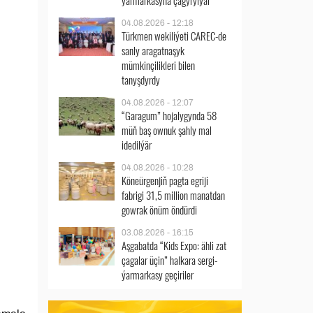
ýarmarkasyna çagyrylýar
04.08.2026 - 12:18
Türkmen wekiliýeti CAREC-de
sanly aragatnaşyk
mümkinçilikleri bilen
tanyşdyrdy
04.08.2026 - 12:07
“Garagum” hojalygynda 58
müň baş ownuk şahly mal
idedilýär
04.08.2026 - 10:28
Köneürgenjiň pagta egriji
fabrigi 31,5 million manatdan
gowrak önüm öndürdi
03.08.2026 - 16:15
Aşgabatda “Kids Expo: ähli zat
çagalar üçin” halkara sergi-
ýarmarkasy geçiriler