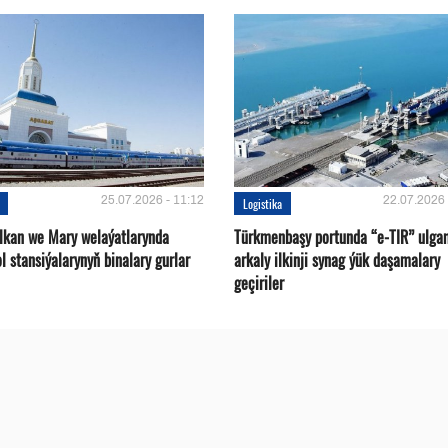
25.07.2026 - 11:12
22.07.2026 
Logistika
alkan we Mary welaýatlarynda
Türkmenbaşy portunda “e-TIR” ulga
l stansiýalarynyň binalary gurlar
arkaly ilkinji synag ýük daşamalary
geçiriler