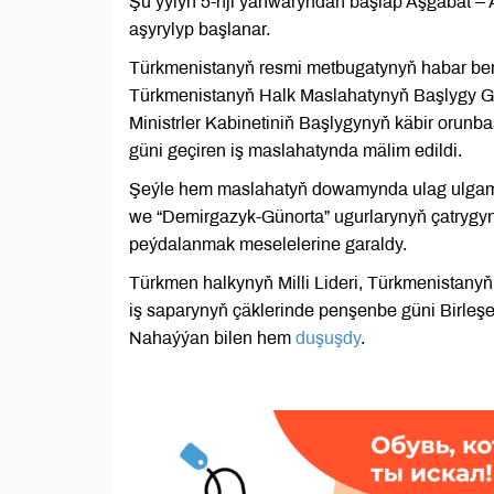
Şu ýylyň 5-nji ýanwaryndan başlap Aşgabat – 
aşyrylyp başlanar.
Türkmenistanyň resmi metbugatynyň habar berm
Türkmenistanyň Halk Maslahatynyň Başlygy 
Ministrler Kabinetiniň Başlygynyň käbir orun
güni geçiren iş maslahatynda mälim edildi.
Şeýle hem maslahatyň dowamynda ulag ulgam
we “Demirgazyk-Günorta” ugurlarynyň çatrygyn
peýdalanmak meselelerine garaldy.
Türkmen halkynyň Milli Lideri, Türkmenista
iş saparynyň çäklerinde penşenbe güni Birleş
Nahaýýan bilen hem
duşuşdy
.