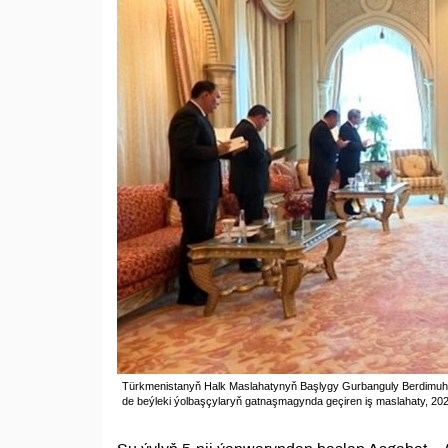
Türkmenistanyň Halk Maslahatynyň Başlygy Gurbanguly Berdimuha
de beýleki ýolbaşçylaryň gatnaşmagynda geçiren iş maslahaty, 2024