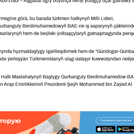
Abu-Dabi – Aşgabat ugry boýunça ilkinji ýolagçy uçar gatnawy 
egine görä, bu barada türkmen halkynyň Milli Lideri,
Gurbanguly Berdimuhamedowyň BAE-ne iş saparynyň çäklerind
basarlarynyň hem-de beýleki ýolbaşçylaryň gatnaşmagynda pen
ynda hyzmatdaşlygy işjeňleşdirmek hem-de “Gündogar-Günbat
da ýerleşýän Türkmenistanyň ulag-üstaşyr kuwwatyndan netije
nyň Halk Maslahatynyň Başlygy Gurbanguly Berdimuhamedow B
en Arap Emirlikleriniň Prezidenti Şeýh Mohammed bin Zaýed Al