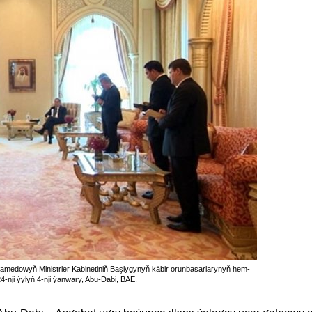
medowyň Ministrler Kabinetiniň Başlygynyň käbir orunbasarlarynyň hem-
-nji ýylyň 4-nji ýanwary, Abu-Dabi, BAE.