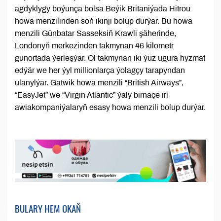
agdyklygy boýunça bolsa Beýik Britaniýada Hitrou
howa menzilinden soň ikinji bolup durýar. Bu howa
menzili Günbatar Sasseksiň Krawli şäherinde,
Londonyň merkezinden takmynan 46 kilometr
günortada ýerleşýär. Ol takmynan iki ýüz ugura hyzmat
edýär we her ýyl millionlarça ýolagçy tarapyndan
ulanylýar. Gatwik howa menzili “British Airways”,
“EasyJet” we “Virgin Atlantic” ýaly birnäçe iri
awiakompaniýalaryň esasy howa menzili bolup durýar.
BULARY HEM OKAŇ