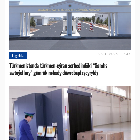
28.07.2026 - 17:47
Logistika
Türkmenistanda türkmen-eýran serhedindäki “Sarahs
awtoýollary” gümrük nokady döwrebaplaşdyryldy