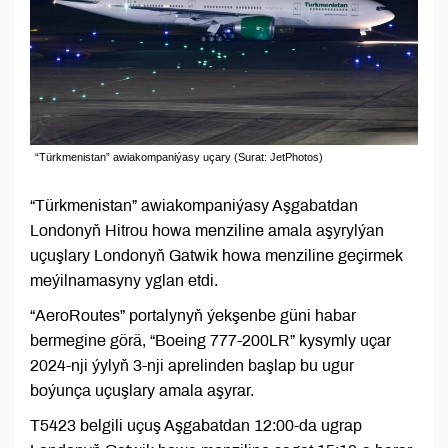
“Türkmenistan” awiakompaniýasy uçary (Surat: JetPhotos)
“Türkmenistan” awiakompaniýasy Aşgabatdan
Londonyň Hitrou howa menziline amala aşyrylýan
uçuşlary Londonyň Gatwik howa menziline geçirmek
meýilnamasyny yglan etdi.
“AeroRoutes” portalynyň ýekşenbe güni habar
bermegine görä, “Boeing 777-200LR” kysymly uçar
2024-nji ýylyň 3-nji aprelinden başlap bu ugur
boýunça uçuşlary amala aşyrar.
T5423 belgili uçuş Aşgabatdan 12:00-da ugrap