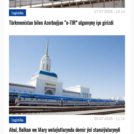
27.07.2026 - 12:14
Logistika
Türkmenistan bilen Azerbaýjan “e-TIR” ulgamyny işe girizdi
25.07.2026 - 11:12
Logistika
Ahal, Balkan we Mary welaýatlarynda demir ýol stansiýalarynyň