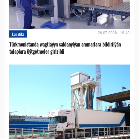
28.07.2026 - 16:40
Logistika
Türkmenistanda wagtlaýyn saklanylýan ammarlara bildirilýän
talaplara üýtgetmeler girizildi