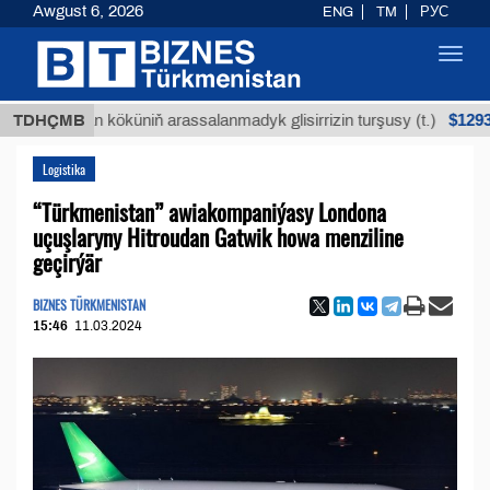
Awgust 6, 2026
ENG
TM
РУС
Toggl
navig
$12935,18
Buýan köküniň arassalanmadyk glisirrizin turşusy (t.)
TDHÇMB
Logistika
“Türkmenistan” awiakompaniýasy Londona
uçuşlaryny Hitroudan Gatwik howa menziline
geçirýär
BIZNES TÜRKMENISTAN
15:46
11.03.2024