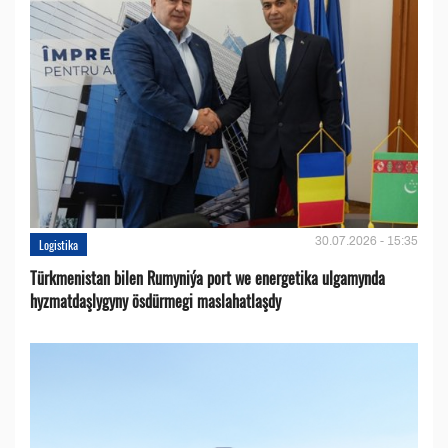
30.07.2026 - 15:35
Logistika
Türkmenistan bilen Rumyniýa port we energetika ulgamynda
hyzmatdaşlygyny ösdürmegi maslahatlaşdy