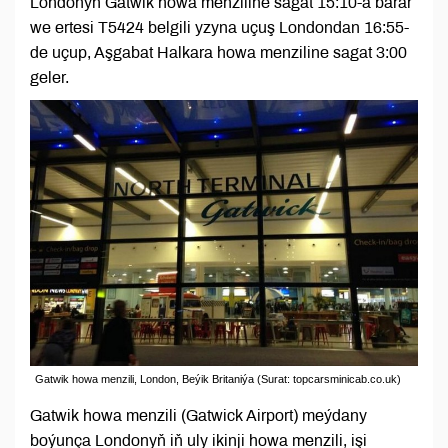
Londonyň Gatwik howa menziline sagat 15:10-a barar
we ertesi T5424 belgili yzyna uçuş Londondan 16:55-
de uçup, Aşgabat Halkara howa menziline sagat 3:00
geler.
Gatwik howa menzili, London, Beýik Britaniýa (Surat: topcarsminicab.co.uk)
Gatwik howa menzili (Gatwick Airport) meýdany
boýunça Londonyň iň uly ikinji howa menzili, işi