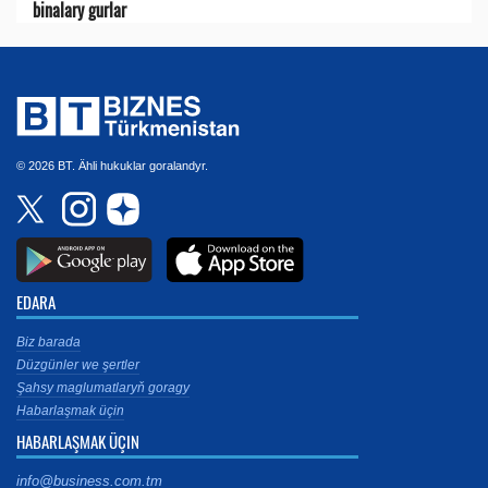
binalary gurlar
© 2026 BT. Ähli hukuklar goralandyr.
EDARA
Biz barada
Düzgünler we şertler
Şahsy maglumatlaryň goragy
Habarlaşmak üçin
HABARLAŞMAK ÜÇIN
info@business.com.tm