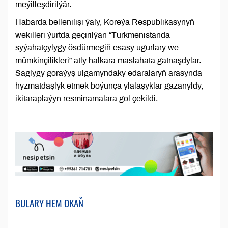
meýilleşdirilýär.
Habarda bellenilişi ýaly, Koreýa Respublikasynyň
wekilleri ýurtda geçirilýän “Türkmenistanda
syýahatçylygy ösdürmegiň esasy ugurlary we
mümkinçilikleri” atly halkara maslahata gatnaşdylar.
Saglygy goraýyş ulgamyndaky edaralaryň arasynda
hyzmatdaşlyk etmek boýunça ylalaşyklar gazanyldy,
ikitaraplaýyn resminamalara gol çekildi.
BULARY HEM OKAŇ