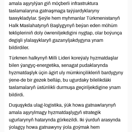
amala aşyrylýan giň möçberli infrastruktura
taslamalaryna gatnaşmaga taýýardyklaryny
tassykladylar. Şeýle hem myhmanlar Türkmenistanyň
Halk Maslahatynyň Başlygynyň beýan eden möhüm
teklipleriniň doly öwreniljekdigini nygtap, olar boýunça
degişli ylalaşyklaryň gazanyljakdygyna ynam
bildirdiler.
Türkmen halkynyň Milli Lideri koreýaly hyzmatdaşlar
bilen ýangyç-energetika, senagat pudaklarynda
hyzmatdaşlyk üçin ägirt uly mümkinçilikleriň bardygyny
ýene-de bir gezek belläp, bu ugurdaky bilelikdäki
taslamalaryň üstünlikli durmuşa geçiriljekdigine ynam
bildirdi.
Duşuşykda ulag-logistika, ýük howa gatnawlarynyň
amala aşyrylmagy hyzmatdaşlygyň strategik
ugurlarynyň hatarynda görkezildi. Iki ýurduň arasynda
ýolagçy howa gatnawyny ýola goýmak hem