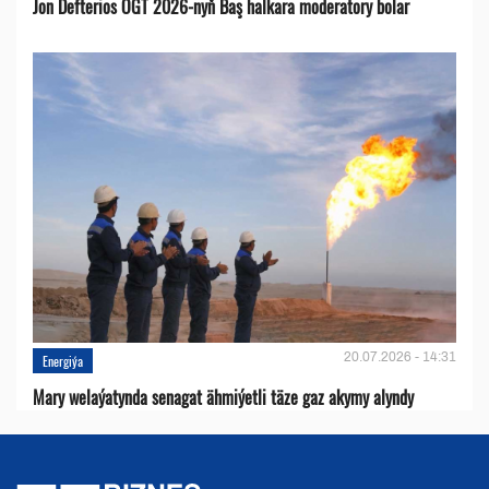
Jon Defterios OGT 2026-nyň Baş halkara moderatory bolar
20.07.2026 - 14:31
Energiýa
Mary welaýatynda senagat ähmiýetli täze gaz akymy alyndy