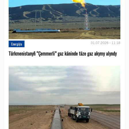
31.07.2026 - 11:18
Energiýa
Türkmenistanyň “Çemmerli” gaz käninde täze gaz akymy alyndy