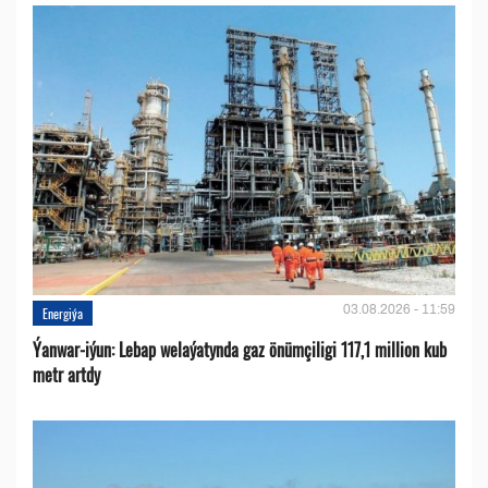
03.08.2026 - 11:59
Energiýa
Ýanwar-iýun: Lebap welaýatynda gaz önümçiligi 117,1 million kub
metr artdy