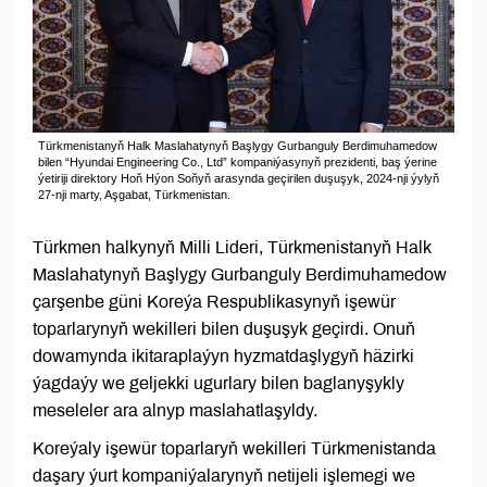
Türkmenistanyň Halk Maslahatynyň Başlygy Gurbanguly Berdimuhamedow
bilen “Hyundai Engineering Co., Ltd” kompaniýasynyň prezidenti, baş ýerine
ýetiriji direktory Hoň Hýon Soňyň arasynda geçirilen duşuşyk, 2024-nji ýylyň
27-nji marty, Aşgabat, Türkmenistan.
Türkmen halkynyň Milli Lideri, Türkmenistanyň Halk
Maslahatynyň Başlygy Gurbanguly Berdimuhamedow
çarşenbe güni Koreýa Respublikasynyň işewür
toparlarynyň wekilleri bilen duşuşyk geçirdi. Onuň
dowamynda ikitaraplaýyn hyzmatdaşlygyň häzirki
ýagdaýy we geljekki ugurlary bilen baglanyşykly
meseleler ara alnyp maslahatlaşyldy.
Koreýaly işewür toparlaryň wekilleri Türkmenistanda
daşary ýurt kompaniýalarynyň netijeli işlemegi we