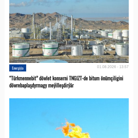
01.08.2026 - 13:57
Energiýa
“Türkmennebit” döwlet konserni TNGIZT-de bitum önümçiligini
döwrebaplaşdyrmagy meýilleşdirýär