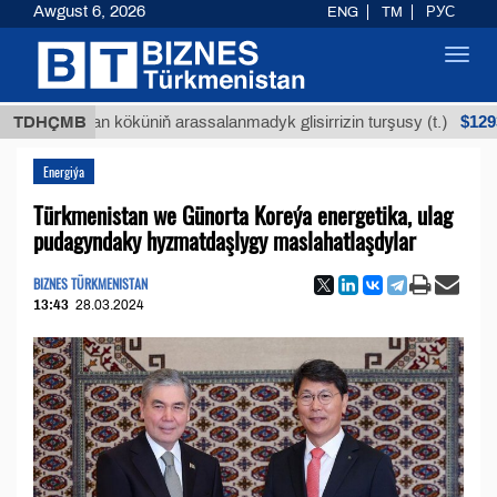
Awgust 6, 2026
ENG
TM
РУС
Toggl
navig
$12935,18
Buýan köküniň arassalanmadyk glisirrizin turşusy (t.)
TDHÇMB
Energiýa
Türkmenistan we Günorta Koreýa energetika, ulag
pudagyndaky hyzmatdaşlygy maslahatlaşdylar
BIZNES TÜRKMENISTAN
13:43
28.03.2024