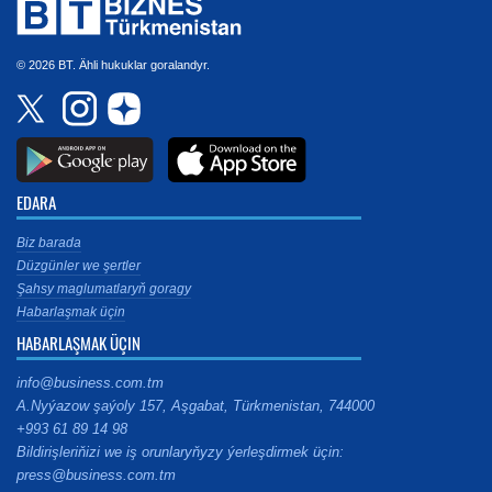
© 2026 BT. Ähli hukuklar goralandyr.
EDARA
Biz barada
Düzgünler we şertler
Şahsy maglumatlaryň goragy
Habarlaşmak üçin
HABARLAŞMAK ÜÇIN
info@business.com.tm
A.Nyýazow şaýoly 157, Aşgabat, Türkmenistan, 744000
+993 61 89 14 98
Bildirişleriňizi we iş orunlaryňyzy ýerleşdirmek üçin:
press@business.com.tm