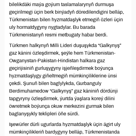
bilelikdäki maýa goýum taslamalarynyň durmuşa
geçirilmegi üçin berk binýadyň döredilendigini belläp,
Türkmenistan bilen hyzmatdaşlyk etmegiň özleri üçin
uly hormatdygyny nygtadylar. Bu barada
Türkmenistanyň resmi metbugaty habar berdi.
Türkmen halkynyň Milli Lideri duşuşykda “Galkynyş”
gaz känini özleşdirmek, şeýle hem Türkmenistan-
Owganystan-Pakistan-Hindistan halkara gaz
geçirijisiniň gurluşygyny işjeňleşdirmek boýunça
hyzmatdaşlygy giňeltmegiň mümkinçiliklerine ünsi
çekdi. Şunuň bilen baglylykda, Gurbanguly
Berdimuhamedow “Galkynyş” gaz käniniň dördünji
tapgyryny özleşdirmek, ýurtda ýaşlara koreý dilini
öwretmek boýunça okuw merkezini gurmak bilen
baglanyşykly teklipleri öňe sürdi.
Işewürler dürli ugurlarda hyzmatdaşlyk üçin ägirt uly
mümkinçilikleriň bardygyny belläp, Türkmenistanda