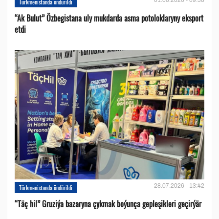
Türkmenistanda öndürildi
“Ak Bulut” Özbegistana uly mukdarda asma potoloklaryny eksport
etdi
28.07.2026 - 13:42
Türkmenistanda öndürildi
“Täç hil” Gruziýa bazaryna çykmak boýunça gepleşikleri geçirýär