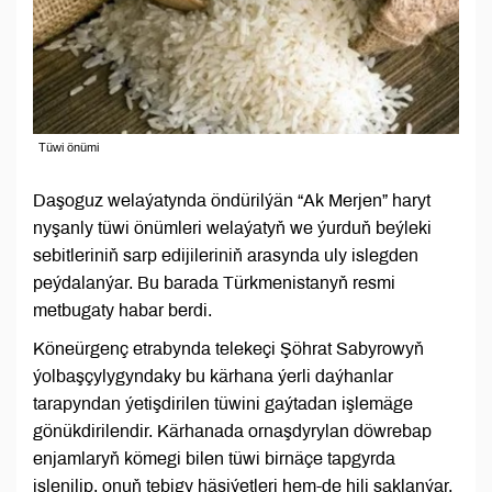
Tüwi önümi
Daşoguz welaýatynda öndürilýän “Ak Merjen” haryt
nyşanly tüwi önümleri welaýatyň we ýurduň beýleki
sebitleriniň sarp edijileriniň arasynda uly islegden
peýdalanýar. Bu barada Türkmenistanyň resmi
metbugaty habar berdi.
Köneürgenç etrabynda telekeçi Şöhrat Sabyrowyň
ýolbaşçylygyndaky bu kärhana ýerli daýhanlar
tarapyndan ýetişdirilen tüwini gaýtadan işlemäge
gönükdirilendir. Kärhanada ornaşdyrylan döwrebap
enjamlaryň kömegi bilen tüwi birnäçe tapgyrda
işlenilip, onuň tebigy häsiýetleri hem-de hili saklanýar.