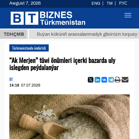
Awgust 7, 2026
ENG
TM
РУС
Toggl
navig
МТ
$12
TDHÇMB
Buýan köküniň arassalanmadyk glisirrizin turşusy (t.)
Türkmenistanda öndürildi
“Ak Merjen” tüwi önümleri içerki bazarda uly
islegden peýdalanýar
BT
14:18
07.07.2026