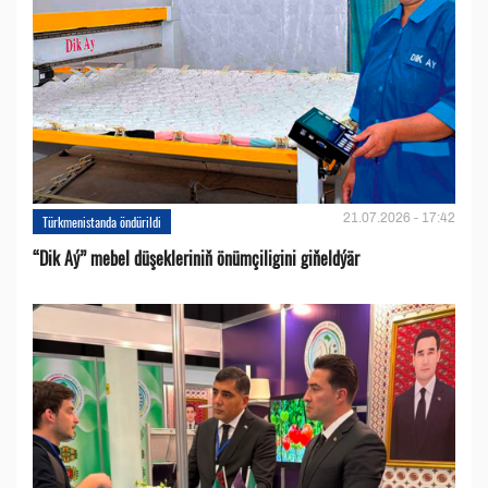
21.07.2026 - 17:42
Türkmenistanda öndürildi
“Dik Aý” mebel düşekleriniň önümçiligini giňeldýär