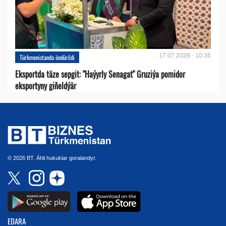
17.07.2026 - 10:35
Türkmenistanda öndürildi
Eksportda täze sepgit: "Haýyrly Senagat" Gruziýa pomidor
eksportyny giňeldýär
© 2026 BT. Ähli hukuklar goralandyr.
EDARA