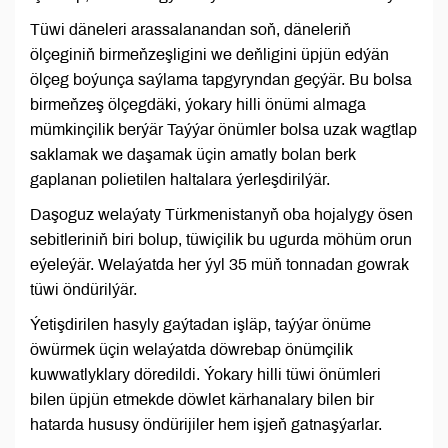
Tüwi däneleri arassalanandan soň, däneleriň
ölçeginiň birmeňzeşligini we deňligini üpjün edýän
ölçeg boýunça saýlama tapgyryndan geçýär. Bu bolsa
birmeňzeş ölçegdäki, ýokary hilli önümi almaga
mümkinçilik berýär Taýýar önümler bolsa uzak wagtlap
saklamak we daşamak üçin amatly bolan berk
gaplanan polietilen haltalara ýerleşdirilýär.
Daşoguz welaýaty Türkmenistanyň oba hojalygy ösen
sebitleriniň biri bolup, tüwiçilik bu ugurda möhüm orun
eýeleýär. Welaýatda her ýyl 35 müň tonnadan gowrak
tüwi öndürilýär.
Ýetişdirilen hasyly gaýtadan işläp, taýýar önüme
öwürmek üçin welaýatda döwrebap önümçilik
kuwwatlyklary döredildi. Ýokary hilli tüwi önümleri
bilen üpjün etmekde döwlet kärhanalary bilen bir
hatarda hususy öndürijiler hem işjeň gatnaşýarlar.