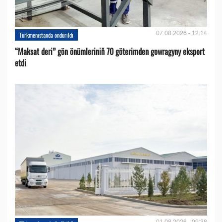
07.08.2026 - 12:14
Türkmenistanda öndürildi
“Maksat deri” gön önümleriniň 70 göterimden gowragyny eksport
etdi
01.08.2026 - 09:38