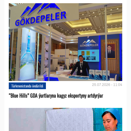
25.07.2026 - 11:04
Türkmenistanda öndürildi
“Blue Hills” GDA ýurtlaryna kagyz eksportyny artdyrýar