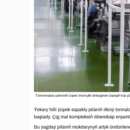
Türkmenabat şäheriniň ýüpek önümçilik birleşiginde ýüpegiň köp gör
Ýokary hilli ýüpek sapakly piläniň ilkinji ton
başlady. Çig mal kompleksiň döwrebäp enjamlar
Bu ýagdaý piläniň mukdarynyň artyk öndürilend