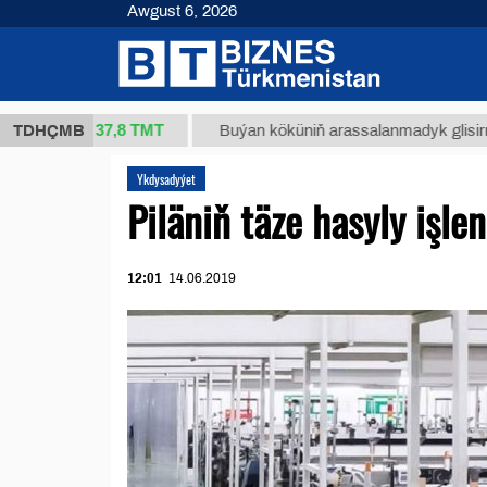
Awgust 6, 2026
37,8 ТМТ
kg.)
TDHÇMB
Buýan köküniň arassalanmadyk glisirrizin turş
Ykdysadyýet
Piläniň täze hasyly işl
12:01
14.06.2019