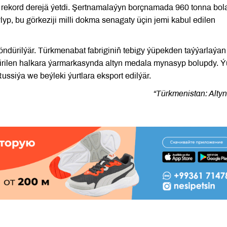
i rekord derejä ýetdi. Şertnamalaýyn borçnamada 960 tonna bol
lyp, bu görkeziji milli dokma senagaty üçin jemi kabul edilen
öndürilýär. Türkmenabat fabriginiň tebigy ýüpekden taýýarlaýan
irilen halkara ýarmarkasynda altyn medala mynasyp bolupdy. 
ussiýa we beýleki ýurtlara eksport edilýär.
“Türkmenistan: Altyn