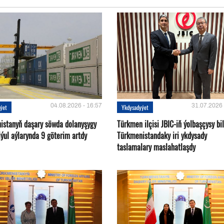
04.08.2026 - 16:57
31.07.2026 
ýet
Ykdysadyýet
istanyň daşary söwda dolanyşygy
Türkmen ilçisi JBIC-iň ýolbaşçysy bi
ýul aýlarynda 9 göterim artdy
Türkmenistandaky iri ykdysady
taslamalary maslahatlaşdy