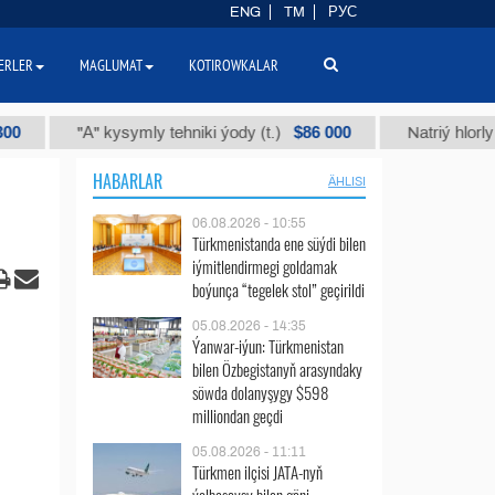
ENG
TM
РУС
ERLER
MAGLUMAT
KOTIROWKALAR
$86 000
"А" kysymly tehniki ýody (t.)
Natriý hlorly (nahar 
HABARLAR
ÄHLISI
06.08.2026 - 10:55
Türkmenistanda ene süýdi bilen
iýmitlendirmegi goldamak
boýunça “tegelek stol” geçirildi
05.08.2026 - 14:35
Ýanwar-iýun: Türkmenistan
bilen Özbegistanyň arasyndaky
söwda dolanyşygy $598
milliondan geçdi
05.08.2026 - 11:11
Türkmen ilçisi JATA-nyň