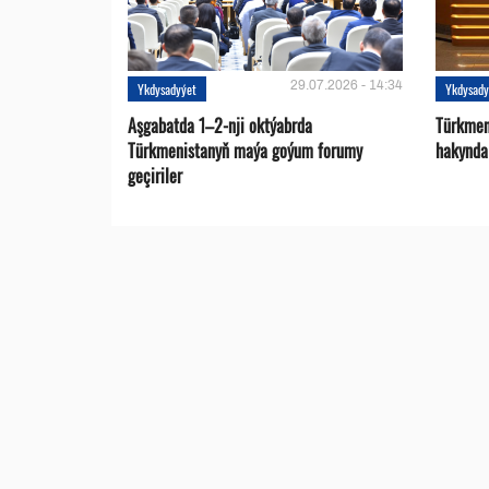
29.07.2026 - 14:34
Ykdysadyýet
Ykdysady
Aşgabatda 1–2-nji oktýabrda
Türkmen
Türkmenistanyň maýa goýum forumy
hakynda
geçiriler