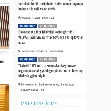
fostoksin himiki serişdesini satyn almak boýunça
halkara bäsleşik yglan edýär
Aşgabat, Arçabil Şaýoly 92
06.08.2026
26.08.2026
Balkanabat şäher häkimligi kottej görnüşli
ýaşaýyş jaýlaryny gurmak boýunça bäsleşik yglan
edýär
Балканский велаят, г. Балканабат
- 16:53
03.08.2026
28.08.2026
len
“Tatneft” JPJ-niň Türkmenistandaky buraw
erginini arassalaýyş blogunyň kärendesi boýunça
bäsleşik yglan edýär
Türkmenistan, Balkan welaýaty, Balkanabat,
T.Satylow köçesi, 59
TÄZELIKLERIŇIZI ÝOLLAŇ