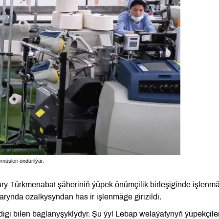
nüşleri öndürilýär.
nalary Türkmenabat şäheriniň ýüpek önümçilik birleşiginde işlenm
ynda ozalkysyndan has ir işlenmäge girizildi.
igi bilen baglanyşyklydyr. Şu ýyl Lebap welaýatynyň ýüpekçiler