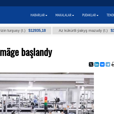
HABARLAR
MAKALALAR
PUDAKLAR
TEND
$12935,18
$300
usy (t.)
Az kükürtli ýakyş mazudy (t.)
enmäge başlandy