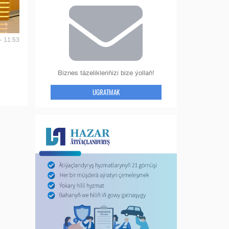
- 11:53
Biznes täzelikleriňizi bize ýollaň!
UGRATMAK