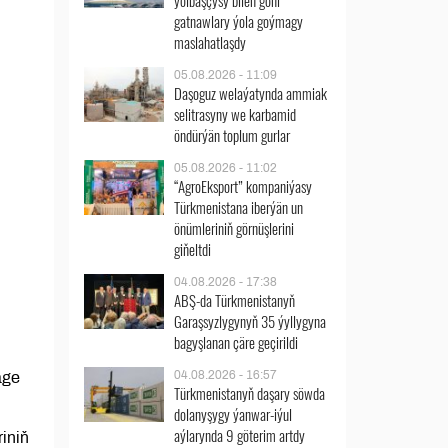
ýolbaşçysy bilen göni
gatnawlary ýola goýmagy
maslahatlaşdy
05.08.2026 - 11:09
Daşoguz welaýatynda ammiak
selitrasyny we karbamid
öndürýän toplum gurlar
05.08.2026 - 11:02
“AgroEksport” kompaniýasy
Türkmenistana iberýän un
önümleriniň görnüşlerini
giňeltdi
04.08.2026 - 17:38
ABŞ-da Türkmenistanyň
Garaşsyzlygynyň 35 ýyllygyna
bagyşlanan çäre geçirildi
04.08.2026 - 16:57
äge
Türkmenistanyň daşary söwda
dolanyşygy ýanwar-iýul
aýlarynda 9 göterim artdy
iniň