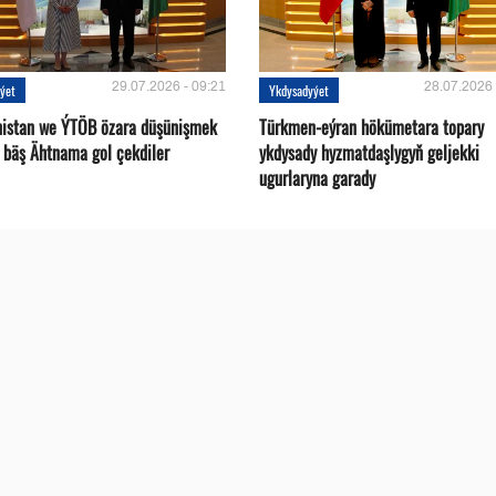
29.07.2026 - 09:21
28.07.2026 
ýet
Ykdysadyýet
istan we ÝTÖB özara düşünişmek
Türkmen-eýran hökümetara topary
 bäş Ähtnama gol çekdiler
ykdysady hyzmatdaşlygyň geljekki
ugurlaryna garady