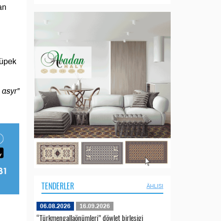
an
Ýüpek
 asyr”
TENDERLER
ÄHLISI
06.08.2026
16.09.2026
“Türkmengallaönümleri” döwlet birleşigi