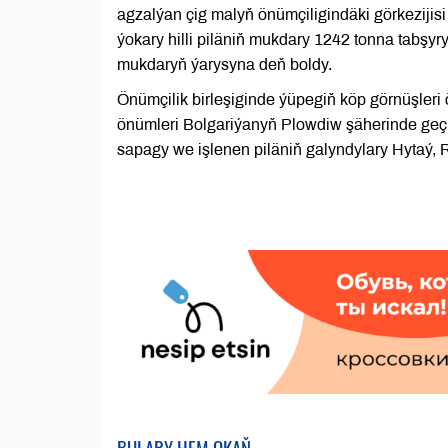
agzalýan çig malyň önümçiligindäki görkezijis
ýokary hilli piläniň mukdary 1242 tonna tabşyry
mukdaryň ýarysyna deň boldy.
Önümçilik birleşiginde ýüpegiň köp görnüşleri 
önümleri Bolgariýanyň Plowdiw şäherinde geç
sapagy we işlenen piläniň galyndylary Hytaý, R
BULARY HEM OKAŇ