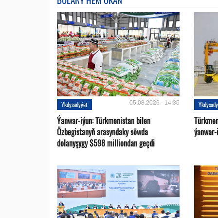
05.08.2026 - 14:35
Ykdysadyýet
Ykdysady
Ýanwar-iýun: Türkmenistan bilen
Türkmen
Özbegistanyň arasyndaky söwda
ýanwar-i
dolanyşygy $598 milliondan geçdi