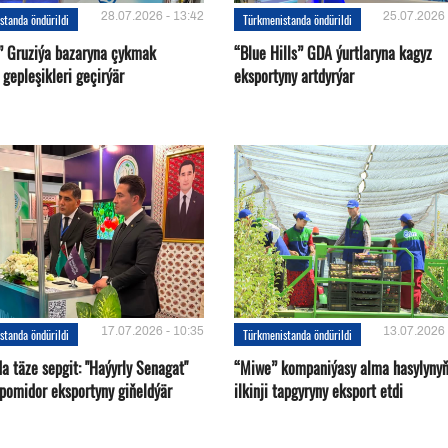
28.07.2026 - 13:42
25.07.2026 
standa öndürildi
Türkmenistanda öndürildi
l” Gruziýa bazaryna çykmak
“Blue Hills” GDA ýurtlaryna kagyz
gepleşikleri geçirýär
eksportyny artdyrýar
17.07.2026 - 10:35
13.07.2026 
standa öndürildi
Türkmenistanda öndürildi
a täze sepgit: "Haýyrly Senagat"
“Miwe” kompaniýasy alma hasylyny
 pomidor eksportyny giňeldýär
ilkinji tapgyryny eksport etdi