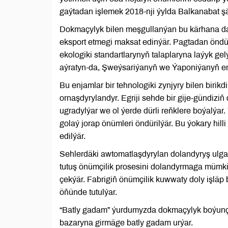
gaýtadan işlemek 2018-nji ýylda Balkanabat şä
Dokmaçylyk bilen meşgullanýan bu kärhana daşa
eksport etmegi maksat edinýär. Pagtadan öndüri
ekologiki standartlarynyň talaplaryna laýyk gel
aýratyn-da, Şweýsariýanyň we Ýaponiýanyň en
Bu enjamlar bir tehnologiki zynjyry bilen birik
ornaşdyrylandyr. Egriji sehde bir gije-gündiz
ugradylýar we ol ýerde dürli reňklere boýalýa
golaý jorap önümleri öndürilýär. Bu ýokary hilli
edilýär.
Sehlerdäki awtomatlaşdyrylan dolandyryş ulgam
tutuş önümçilik prosesini dolandyrmaga mümki
çekýär. Fabrigiň önümçilik kuwwaty doly işläp
öňünde tutulýar.
“Batly gadam” ýurdumyzda dokmaçylyk boýunça
bazaryna girmäge batly gadam urýar.