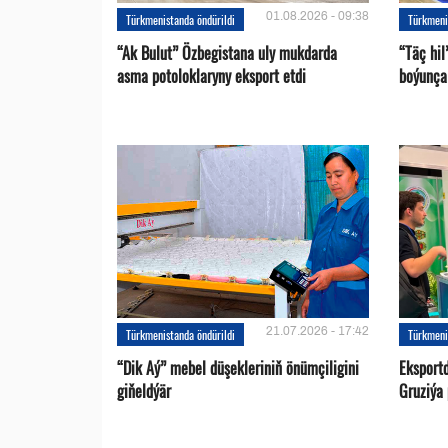
01.08.2026 - 09:38
Türkmenistanda öndürildi
Türkmeni
“Ak Bulut” Özbegistana uly mukdarda
“Täç hi
asma potoloklaryny eksport etdi
boýunça 
21.07.2026 - 17:42
Türkmenistanda öndürildi
Türkmeni
“Dik Aý” mebel düşekleriniň önümçiligini
Eksportd
giňeldýär
Gruziýa