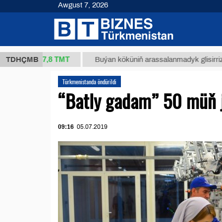
Awgust 7, 2026
37,8 ТМТ
g.)
TDHÇMB
Buýan köküniň arassalanmadyk glisirrizin turşu
Türkmenistanda öndürildi
“Batly gadam” 50 müň j
09:16
05.07.2019