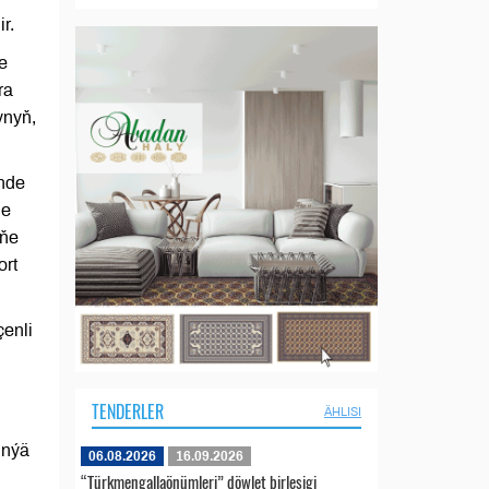
r.
e
ra
ynyň,
inde
ne
üňe
ort
çenli
TENDERLER
ÄHLISI
ünýä
06.08.2026
16.09.2026
“Türkmengallaönümleri” döwlet birleşigi