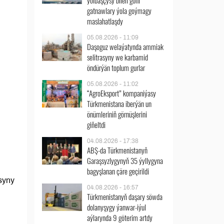
ýolbaşçysy bilen göni
gatnawlary ýola goýmagy
maslahatlaşdy
05.08.2026 - 11:09
Daşoguz welaýatynda ammiak
selitrasyny we karbamid
öndürýän toplum gurlar
05.08.2026 - 11:02
“AgroEksport” kompaniýasy
Türkmenistana iberýän un
önümleriniň görnüşlerini
giňeltdi
04.08.2026 - 17:38
ABŞ-da Türkmenistanyň
Garaşsyzlygynyň 35 ýyllygyna
bagyşlanan çäre geçirildi
syny
04.08.2026 - 16:57
Türkmenistanyň daşary söwda
dolanyşygy ýanwar-iýul
aýlarynda 9 göterim artdy