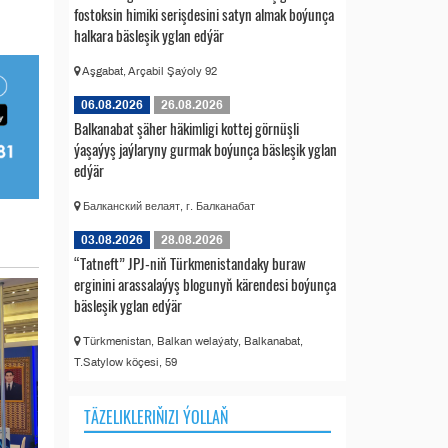
fostoksin himiki serişdesini satyn almak boýunça
halkara bäsleşik yglan edýär
Aşgabat, Arçabil Şaýoly 92
06.08.2026
26.08.2026
Balkanabat şäher häkimligi kottej görnüşli
ýaşaýyş jaýlaryny gurmak boýunça bäsleşik yglan
edýär
Балканский велаят, г. Балканабат
03.08.2026
28.08.2026
“Tatneft” JPJ-niň Türkmenistandaky buraw
erginini arassalaýyş blogunyň kärendesi boýunça
bäsleşik yglan edýär
Türkmenistan, Balkan welaýaty, Balkanabat,
T.Satylow köçesi, 59
TÄZELIKLERIŇIZI ÝOLLAŇ