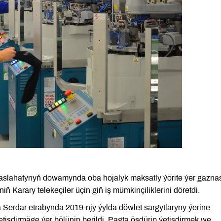
Maslahatynyň dowamynda oba hojalyk maksatly ýörite ýer gazna
 Karary telekeçiler üçin giň iş mümkinçiliklerini döretdi.
Serdar etrabynda 2019-njy ýylda döwlet sargytlaryny ýerine
etişdirmäge ýer bölünip berildi. Pagta ösdürip ýetişdirmek we