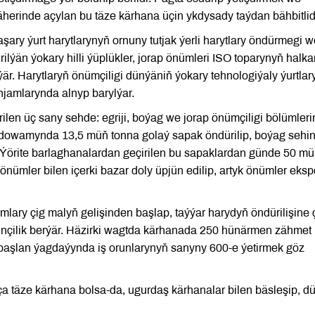
herinde açylan bu täze kärhana üçin ykdysady taýdan bähbitlidi
ry ýurt harytlarynyň ornuny tutjak ýerli harytlary öndürmegi w
lýän ýokary hilli ýüplükler, jorap önümleri ISO toparynyň halka
ýär. Harytlaryň önümçiligi dünýäniň ýokary tehnologiýaly ýurtlar
jamlarynda alnyp barylýar.
dirilen üç sany sehde: egriji, boýag we jorap önümçiligi bölümler
iň dowamynda 13,5 müň tonna golaý sapak öndürilip, boýag sehi
r. Ýörite barlaghanalardan geçirilen bu sapaklardan günde 50 m
 önümler bilen içerki bazar doly üpjün edilip, artyk önümler eksp
lary çig malyň gelişinden başlap, taýýar harydyň öndürilişine 
nçilik berýär. Häzirki wagtda kärhanada 250 hünärmen zähmet
 başlan ýagdaýynda iş orunlarynyň sanyny 600-e ýetirmek göz
 täze kärhana bolsa-da, ugurdaş kärhanalar bilen bäsleşip, d