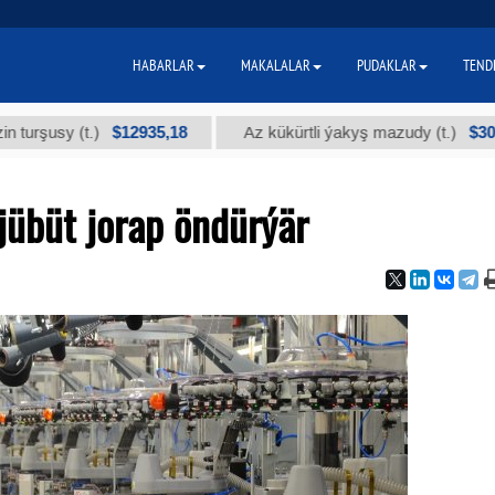
HABARLAR
MAKALALAR
PUDAKLAR
TEND
$12935,18
$300
sy (t.)
Az kükürtli ýakyş mazudy (t.)
übüt jorap öndürýär