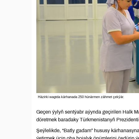
Häzirki wagtda kärhanada 250 hünärmen zähmet çekýär.
Geçen ýylyň sentýabr aýynda geçirilen Halk 
döretmek baradaky Türkmenistanyň Prezidentiniň
Şeýlelikde, “Batly gadam” hususy kärhanasyna 
ýetirmek üçin oba hojalyk önümlerini ösdürip ý