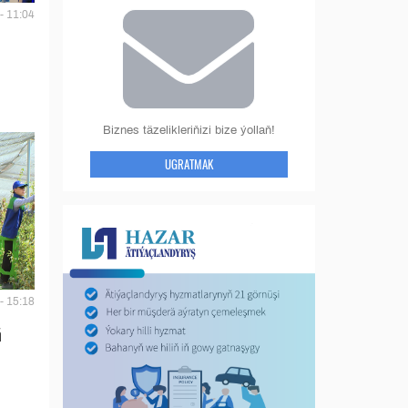
- 11:04
Biznes täzelikleriňizi bize ýollaň!
UGRATMAK
- 15:18
ň