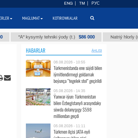
ENG
TM
РУС
ERLER
MAGLUMAT
KOTIROWKALAR
$86 000
"А" kysymly tehniki ýody (t.)
Natriý hlorly (nahar d
HABARLAR
ÄHLISI
06.08.2026 - 10:55
Türkmenistanda ene süýdi bilen
iýmitlendirmegi goldamak
boýunça “tegelek stol” geçirildi
05.08.2026 - 14:35
Ýanwar-iýun: Türkmenistan
bilen Özbegistanyň arasyndaky
söwda dolanyşygy $598
milliondan geçdi
05.08.2026 - 11:11
Türkmen ilçisi JATA-nyň