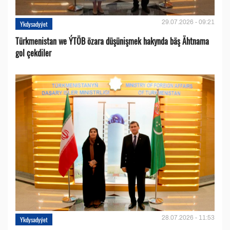
29.07.2026 - 09:21
Ykdysadyýet
Türkmenistan we ÝTÖB özara düşünişmek hakynda bäş Ähtnama
gol çekdiler
28.07.2026 - 11:53
Ykdysadyýet