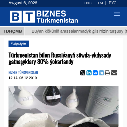
Awgust 6, 2026
ENG
TM
РУС
Toggl
navig
Т
$129
TDHÇMB
Buýan köküniň arassalanmadyk glisirrizin turşusy (t.)
Ykdysadyýet
Türkmenistan bilen Russiýanyň söwda-ykdysady
gatnaşyklary 80% ýokarlandy
BIZNES TÜRKMENISTAN
12:14
06.12.2019