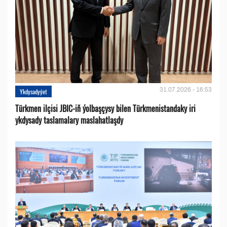
31.07.2026 - 16:53
Ykdysadyýet
Türkmen ilçisi JBIC-iň ýolbaşçysy bilen Türkmenistandaky iri
ykdysady taslamalary maslahatlaşdy