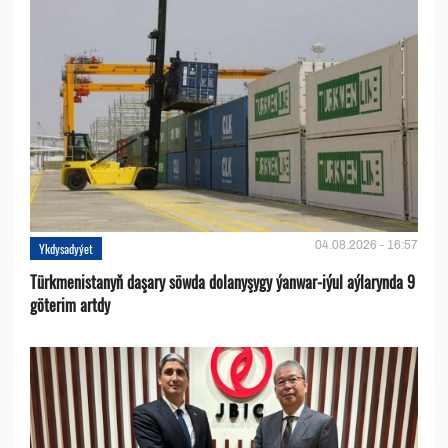
04.08.2026 - 16:57
Ykdysadyýet
Türkmenistanyň daşary söwda dolanyşygy ýanwar-iýul aýlarynda 9
göterim artdy