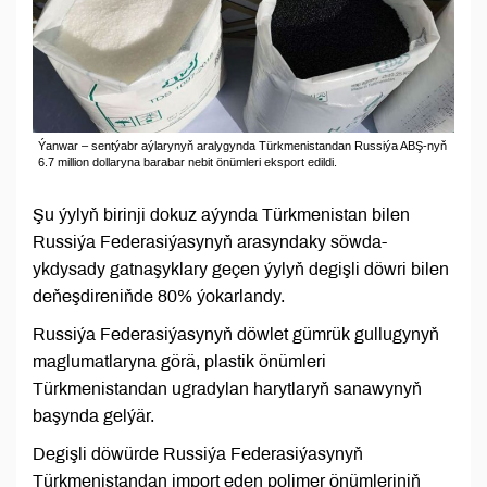
Ýanwar – sentýabr aýlarynyň aralygynda Türkmenistandan Russiýa ABŞ-nyň
6.7 million dollaryna barabar nebit önümleri eksport edildi.
Şu ýylyň birinji dokuz aýynda Türkmenistan bilen
Russiýa Federasiýasynyň arasyndaky söwda-
ykdysady gatnaşyklary geçen ýylyň degişli döwri bilen
deňeşdireniňde 80% ýokarlandy.
Russiýa Federasiýasynyň döwlet gümrük gullugynyň
maglumatlaryna görä, plastik önümleri
Türkmenistandan ugradylan harytlaryň sanawynyň
başynda gelýär.
Degişli döwürde Russiýa Federasiýasynyň
Türkmenistandan import eden polimer önümleriniň