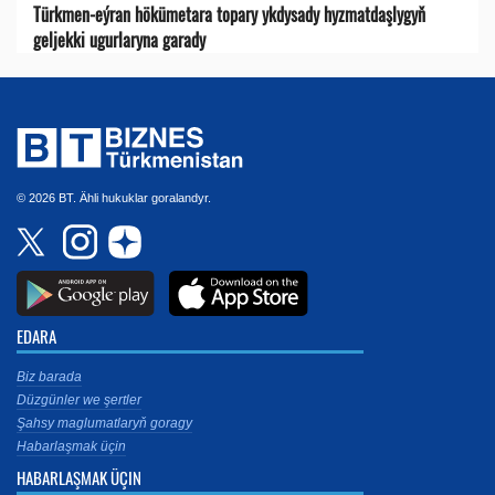
Türkmen-eýran hökümetara topary ykdysady hyzmatdaşlygyň
geljekki ugurlaryna garady
© 2026 BT. Ähli hukuklar goralandyr.
EDARA
Biz barada
Düzgünler we şertler
Şahsy maglumatlaryň goragy
Habarlaşmak üçin
HABARLAŞMAK ÜÇIN