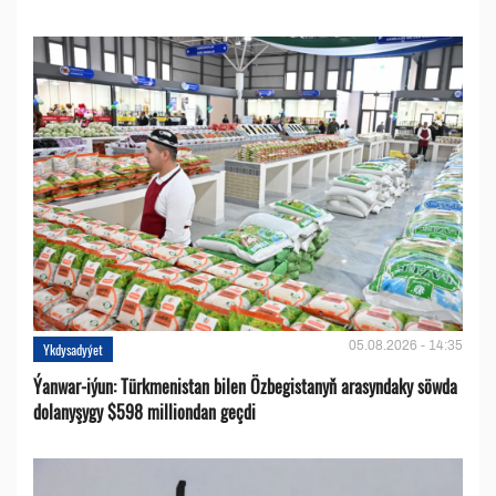
05.08.2026 - 14:35
Ykdysadyýet
Ýanwar-iýun: Türkmenistan bilen Özbegistanyň arasyndaky söwda
dolanyşygy $598 milliondan geçdi