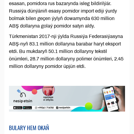
esasan, pomidora rus bazarynda isleg bildirilýär.
Russiýa dünýäniň esasy pomidor import ediji ýurdy
bolmak bilen geçen ýylyň dowamynda 630 million
ABŞ dollaryna golaý pomidor satyn aldy.
Türkmenistan 2017-nji ýylda Russiýa Federasiýasyna
ABŞ-nyň 83.1 million dollaryna barabar haryt eksport
etdi. Bu mukdaryň 50.1 million dollaryny tekstil
önümleri, 28.7 million dollaryny polimer önümleri, 2.45
million dollaryny pomidor üpjün etdi.
BULARY HEM OKAŇ