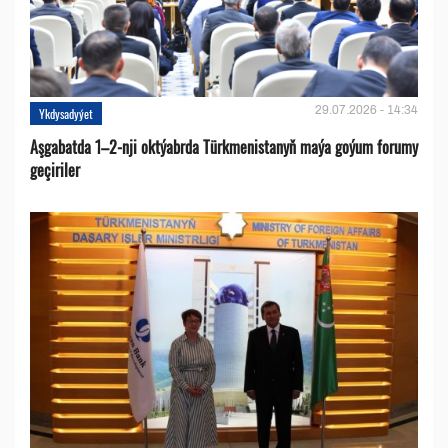
29.07.2026 - 14:34
Ykdysadyýet
Aşgabatda 1–2-nji oktýabrda Türkmenistanyň maýa goýum forumy
geçiriler