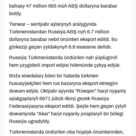
bahasy 47 million 665 müň ABŞ dollaryna barabar
boldy.
Ýanwar – sentýabr aýlarynyň aralygynda
Türkmenistandan Russiýa ABŞ-nyň 6.7 million
dollaryna barabar nebit önümleri eksport edildi. Bu
görkeziji geçen ýyldakynyň 6.8 essesine deňdir.
Russiýa Türkmenistanda öndürilen nah ýüplüginiň
hem yzygiderli import edijisi hökmünde çykyş edýär.
Birža söwdalary bilen bir hatarda türkmen
hususyýetçileri hem rus bazaryna eksport etmegini
dowam edýär. Oktýabr aýynda “Röwşen” haryt nyşanly
aýakgaplaryň 6671 jübüti ilkinji gezek Russiýa
Federasiýasyna eksport edildi. Şeýle hem geçen ýylyň
dowamynda “Akar” haryt nyşanly joraplaryň bir bölegi
Russiýa ugradyldy.
Türkmenistanda öndürilen oba hojalyk önümlerinden,