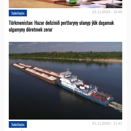
23.11.2023 - 15:46
Sebitleýin
Türkmenistan: Hazar deňziniň portlaryny ulanyp ýük daşamak
ulgamyny döretmek zerur
21.11.2023 - 11:41
Sebitleýin