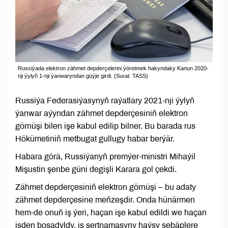
Russiýada elektron zähmet depderçelerini ýöretmek hakyndaky Kanun 2020-
nji ýylyň 1-nji ýanwaryndan güýje girdi. (Surat: TASS)
Russiýa Federasiýasynyň raýatlary 2021-nji ýylyň
ýanwar aýyndan zähmet depderçesiniň elektron
görnüşi bilen işe kabul edilip bilner. Bu barada rus
Hökümetiniň metbugat gullugy habar berýär.
Habara görä, Russiýanyň premýer-ministri Mihaýil
Mişustin şenbe güni degişli Karara gol çekdi.
Zähmet depderçesiniň elektron görnüşi – bu adaty
zähmet depderçesine meňzeşdir. Onda hünärmen
hem-de onuň iş ýeri, haçan işe kabul edildi we haçan
işden boşadyldy, iş şertnamasyny haýsy sebäplere