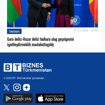
07.11.2023 - 15:30
Sebitleýin
Gara deňiz-Hazar deňzi halkara ulag geçelgesini
işjeňleşdirmeklik maslahatlaşyldy
© 2026 BT. Ähli hukuklar goralandyr.