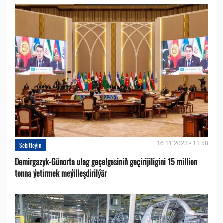
16.11.2023 - 11:58
Sebitleýin
Demirgazyk-Günorta ulag geçelgesiniň geçirijiligini 15 million
tonna ýetirmek meýilleşdirilýär