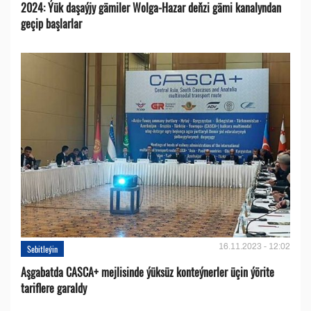
2024: Ýük daşaýjy gämiler Wolga-Hazar deňzi gämi kanalyndan
geçip başlarlar
16.11.2023 - 12:02
Sebitleýin
Aşgabatda CASCA+ mejlisinde ýüksüz konteýnerler üçin ýörite
tariflere garaldy