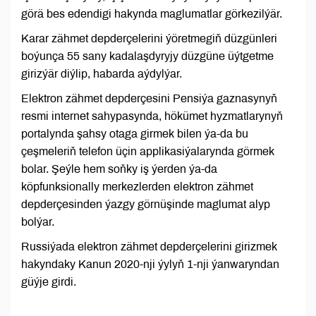
görä bes edendigi hakynda maglumatlar görkezilýär.
Karar zähmet depderçelerini ýöretmegiň düzgünleri
boýunça 55 sany kadalaşdyryjy düzgüne üýtgetme
girizýär diýlip, habarda aýdylýar.
Elektron zähmet depderçesini Pensiýa gaznasynyň
resmi internet sahypasynda, hökümet hyzmatlarynyň
portalynda şahsy otaga girmek bilen ýa-da bu
çeşmeleriň telefon üçin applikasiýalarynda görmek
bolar. Şeýle hem soňky iş ýerden ýa-da
köpfunksionally merkezlerden elektron zähmet
depderçesinden ýazgy görnüşinde maglumat alyp
bolýar.
Russiýada elektron zähmet depderçelerini girizmek
hakyndaky Kanun 2020-nji ýylyň 1-nji ýanwaryndan
güýje girdi.