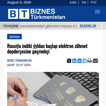
Awgust 9, 2026
ENG
TM
РУС
Toggl
navig
$12935,18
niň arassalanmadyk glisirrizin turşusy (t.)
TDHÇMB
Az kük
Sebitleýin
Russiýa indiki ýyldan başlap elektron zähmet
depderçesine geçmekçi
BIZNES TÜRKMENISTAN
13:37
23.07.2020