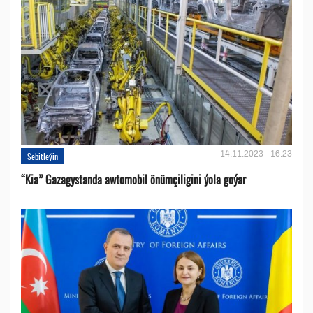
14.11.2023 - 16:23
Sebitleýin
“Kia” Gazagystanda awtomobil önümçiligini ýola goýar