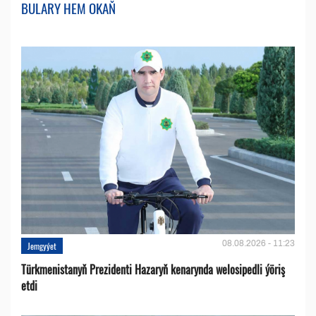
BULARY HEM OKAŇ
08.08.2026 - 11:23
Jemgyýet
Türkmenistanyň Prezidenti Hazaryň kenarynda welosipedli ýöriş
etdi