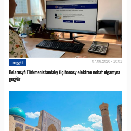
07.08.2026 - 10:01
Jemgyýet
Belarusyň Türkmenistandaky ilçihanasy elektron nobat ulgamyna
geçýär