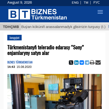
Awgust 9, 2026
ENG
TM
РУС
Toggl
navig
$12935
TDHÇMB
Buýan köküniň arassalanmadyk glisirrizin turşusy (t.)
Jemgyýet
Türkmenistanyň teleradio edarasy “Sony”
enjamlaryny satyn alar
BIZNES TÜRKMENISTAN
14:43
15.08.2020