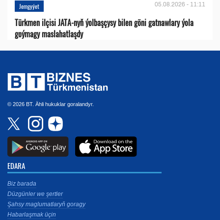
05.08.2026 - 11:11
Jemgyýet
Türkmen ilçisi JATA-nyň ýolbaşçysy bilen göni gatnawlary ýola
goýmagy maslahatlaşdy
© 2026 BT. Ähli hukuklar goralandyr.
EDARA
Biz barada
Düzgünler we şertler
Şahsy maglumatlaryň goragy
Habarlaşmak üçin