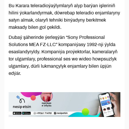
Bu Karara teleradioýaýlymlaryň alyp barýan işleriniň
hilini ýokarlandyrmak, döwrebap teleradio enjamlaryny
satyn almak, olaryň tehniki binýadyny berkitmek
maksady bilen gol çekildi.
Dubaý şäherinde ýerleşýän “Sony Professional
Solutions MEA FZ-LLC” kompaniýasy 1992-nji ýylda
esaslandyryldy. Kompaniýa proýektorlar, kameralaryň
tor ulgamlary, professional ses we wideo howpsuzlyk
ulgamlary, dürli lukmançylyk enjamlary bilen üpjün
edýär.