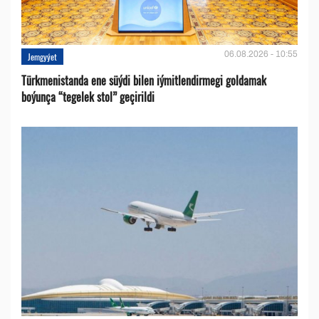
06.08.2026 - 10:55
Jemgyýet
Türkmenistanda ene süýdi bilen iýmitlendirmegi goldamak
boýunça “tegelek stol” geçirildi