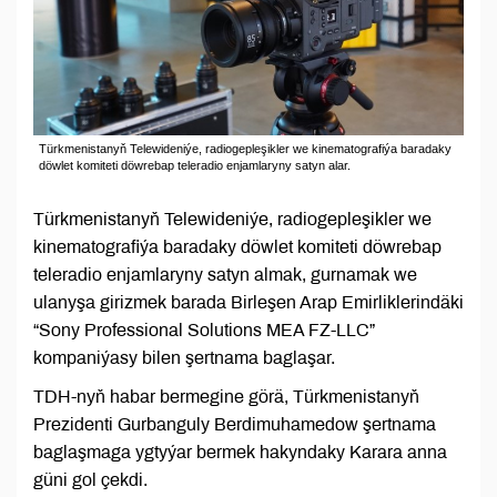
Türkmenistanyň Telewideniýe, radiogepleşikler we kinematografiýa baradaky
döwlet komiteti döwrebap teleradio enjamlaryny satyn alar.
Türkmenistanyň Telewideniýe, radiogepleşikler we
kinematografiýa baradaky döwlet komiteti döwrebap
teleradio enjamlaryny satyn almak, gurnamak we
ulanyşa girizmek barada Birleşen Arap Emirliklerindäki
“Sony Professional Solutions MEA FZ-LLC”
kompaniýasy bilen şertnama baglaşar.
TDH-nyň habar bermegine görä, Türkmenistanyň
Prezidenti Gurbanguly Berdimuhamedow şertnama
baglaşmaga ygtyýar bermek hakyndaky Karara anna
güni gol çekdi.