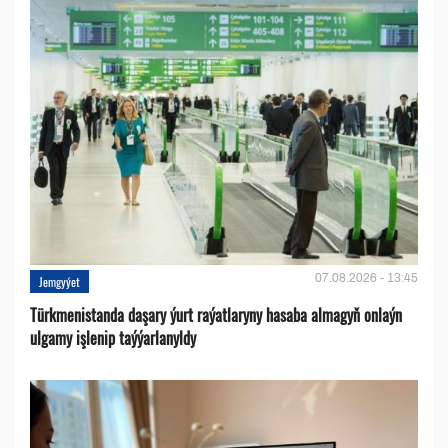
07.08.2026 - 13:45
Jemgyýet
Türkmenistanda daşary ýurt raýatlaryny hasaba almagyň onlaýn
ulgamy işlenip taýýarlanyldy