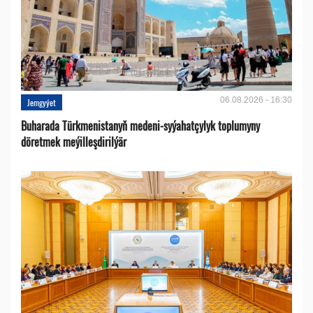
06.08.2026 - 16:30
Jemgyýet
Buharada Türkmenistanyň medeni-syýahatçylyk toplumyny
döretmek meýilleşdirilýär