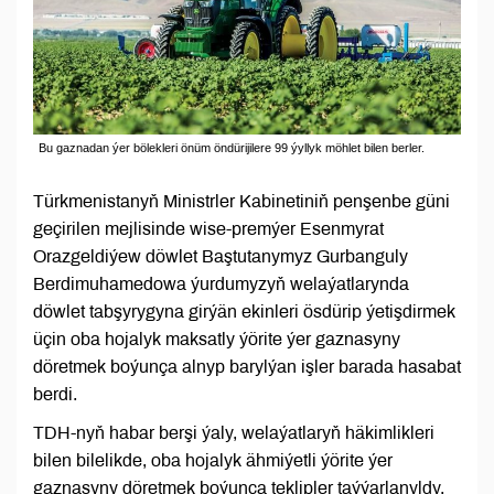
Bu gaznadan ýer bölekleri önüm öndürijilere 99 ýyllyk möhlet bilen berler.
Türkmenistanyň Ministrler Kabinetiniň penşenbe güni
geçirilen mejlisinde wise-premýer Esenmyrat
Orazgeldiýew döwlet Baştutanymyz Gurbanguly
Berdimuhamedowa ýurdumyzyň welaýatlarynda
döwlet tabşyrygyna girýän ekinleri ösdürip ýetişdirmek
üçin oba hojalyk maksatly ýörite ýer gaznasyny
döretmek boýunça alnyp barylýan işler barada hasabat
berdi.
TDH-nyň habar berşi ýaly, welaýatlaryň häkimlikleri
bilen bilelikde, oba hojalyk ähmiýetli ýörite ýer
gaznasyny döretmek boýunça teklipler taýýarlanyldy.