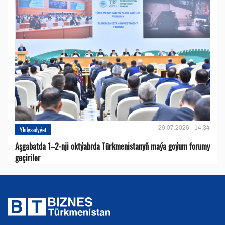
29.07.2026 - 14:34
Ykdysadyýet
Aşgabatda 1–2-nji oktýabrda Türkmenistanyň maýa goýum forumy
geçiriler