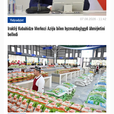
07.08.2026 - 11:42
Ykdysadyýet
Irakliý Kobahidze Merkezi Aziýa bilen hyzmatdaşlygyň ähmiýetini
belledi