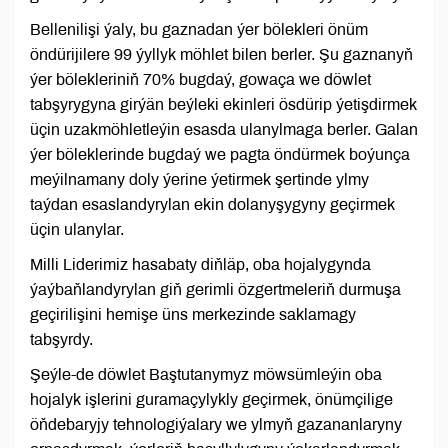
Bellenilişi ýaly, bu gaznadan ýer bölekleri önüm
öndürijilere 99 ýyllyk möhlet bilen berler. Şu gaznanyň
ýer bölekleriniň 70% bugdaý, gowaça we döwlet
tabşyrygyna girýän beýleki ekinleri ösdürip ýetişdirmek
üçin uzakmöhletleýin esasda ulanylmaga berler. Galan
ýer böleklerinde bugdaý we pagta öndürmek boýunça
meýilnamany doly ýerine ýetirmek şertinde ylmy
taýdan esaslandyrylan ekin dolanyşygyny geçirmek
üçin ulanylar.
Milli Liderimiz hasabaty diňläp, oba hojalygynda
ýaýbaňlandyrylan giň gerimli özgertmeleriň durmuşa
geçirilişini hemişe üns merkezinde saklamagy
tabşyrdy.
Şeýle-de döwlet Baştutanymyz möwsümleýin oba
hojalyk işlerini guramaçylykly geçirmek, önümçilige
öňdebaryjy tehnologiýalary we ylmyň gazananlaryny