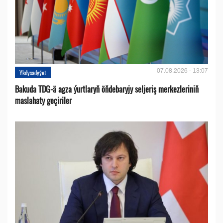
07.08.2026 - 13:07
Ykdysadyýet
Bakuda TDG-ä agza ýurtlaryň öňdebaryjy seljeriş merkezleriniň
maslahaty geçiriler