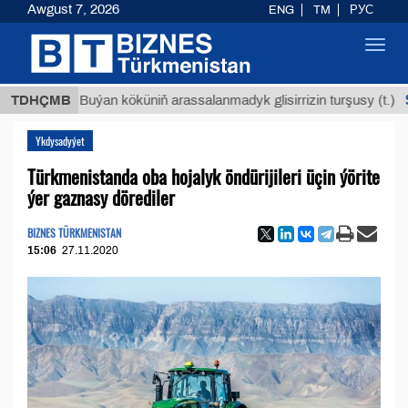
Awgust 7, 2026
ENG
TM
РУС
Toggl
navig
$12935,
TDHÇMB
Buýan köküniň arassalanmadyk glisirrizin turşusy (t.)
Ykdysadyýet
Türkmenistanda oba hojalyk öndürijileri üçin ýörite
ýer gaznasy dörediler
BIZNES TÜRKMENISTAN
15:06
27.11.2020