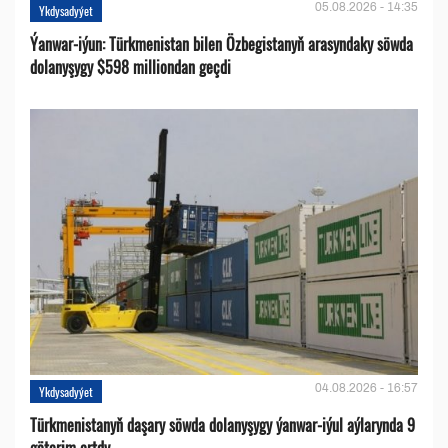
05.08.2026 - 14:35
Ykdysadyýet
Ýanwar-iýun: Türkmenistan bilen Özbegistanyň arasyndaky söwda
dolanyşygy $598 milliondan geçdi
04.08.2026 - 16:57
Ykdysadyýet
Türkmenistanyň daşary söwda dolanyşygy ýanwar-iýul aýlarynda 9