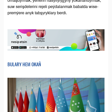
ornaşdyrmak, ýerleriň hasyllylygyny ýokarlandyrmak,
suw serişdelerini rejeli peýdalanmak babatda wise-
premýere anyk tabşyryklary berdi.
BULARY HEM OKAŇ