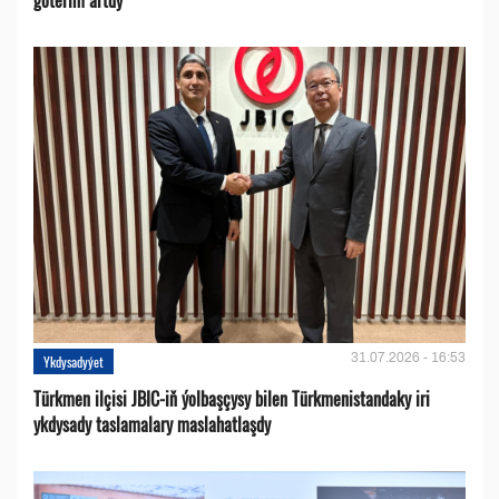
göterim artdy
31.07.2026 - 16:53
Ykdysadyýet
Türkmen ilçisi JBIC-iň ýolbaşçysy bilen Türkmenistandaky iri
ykdysady taslamalary maslahatlaşdy