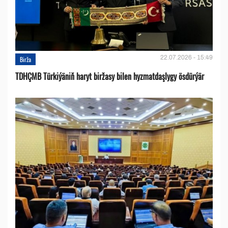
22.07.2026 - 15:49
Birža
TDHÇMB Türkiýäniň haryt biržasy bilen hyzmatdaşlygy ösdürýär