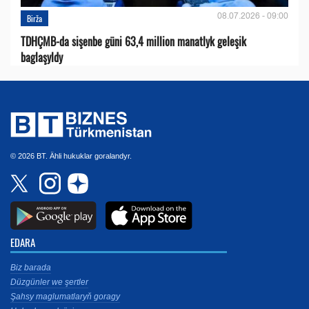
08.07.2026 - 09:00
Birža
TDHÇMB-da sişenbe güni 63,4 million manatlyk geleşik
baglaşyldy
© 2026 BT. Ähli hukuklar goralandyr.
EDARA
Biz barada
Düzgünler we şertler
Şahsy maglumatlaryň goragy