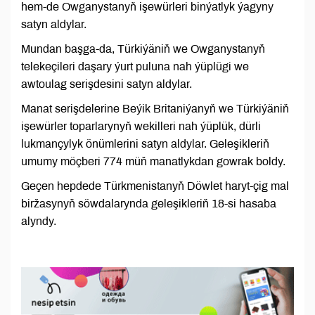
hem-de Owganystanyň işewürleri binýatlyk ýagyny
satyn aldylar.
Mundan başga-da, Türkiýäniň we Owganystanyň
telekeçileri daşary ýurt puluna nah ýüplügi we
awtoulag serişdesini satyn aldylar.
Manat serişdelerine Beýik Britaniýanyň we Türkiýäniň
işewürler toparlarynyň wekilleri nah ýüplük, dürli
lukmançylyk önümlerini satyn aldylar. Geleşikleriň
umumy möçberi 774 müň manatlykdan gowrak boldy.
Geçen hepdede Türkmenistanyň Döwlet haryt-çig mal
biržasynyň söwdalarynda geleşikleriň 18-si hasaba
alyndy.