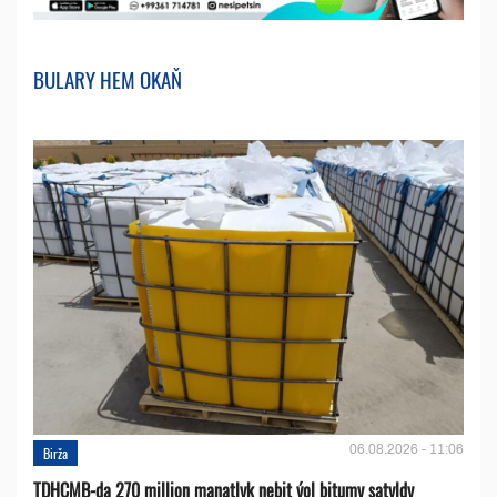
BULARY HEM OKAŇ
06.08.2026 - 11:06
Birža
TDHÇMB-da 270 million manatlyk nebit ýol bitumy satyldy