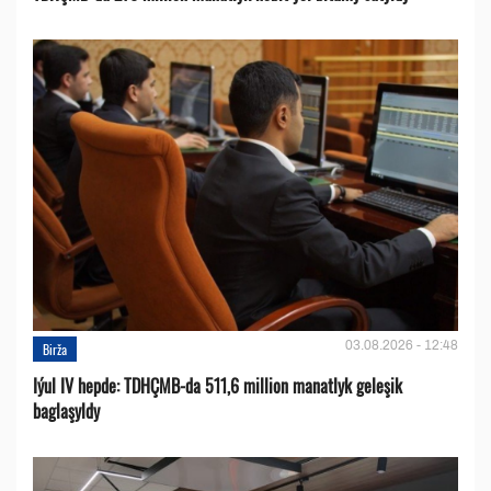
03.08.2026 - 12:48
Birža
Iýul IV hepde: TDHÇMB-da 511,6 million manatlyk geleşik
baglaşyldy