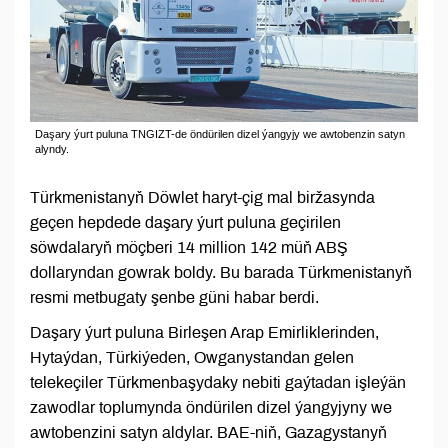
Daşary ýurt puluna TNGIZT-de öndürilen dizel ýangyjy we awtobenzin satyn
alyndy.
Türkmenistanyň Döwlet haryt-çig mal biržasynda
geçen hepdede daşary ýurt puluna geçirilen
söwdalaryň möçberi 14 million 142 müň ABŞ
dollaryndan gowrak boldy. Bu barada Türkmenistanyň
resmi metbugaty şenbe güni habar berdi.
Daşary ýurt puluna Birleşen Arap Emirliklerinden,
Hytaýdan, Türkiýeden, Owganystandan gelen
telekeçiler Türkmenbaşydaky nebiti gaýtadan işleýän
zawodlar toplumynda öndürilen dizel ýangyjyny we
awtobenzini satyn aldylar. BAE-niň, Gazagystanyň