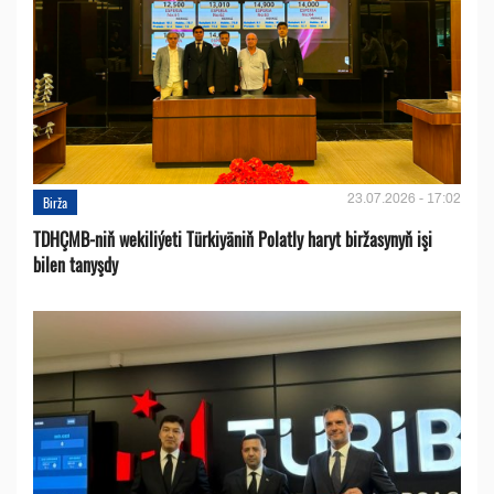
23.07.2026 - 17:02
Birža
TDHÇMB-niň wekiliýeti Türkiyäniň Polatly haryt biržasynyň işi
bilen tanyşdy