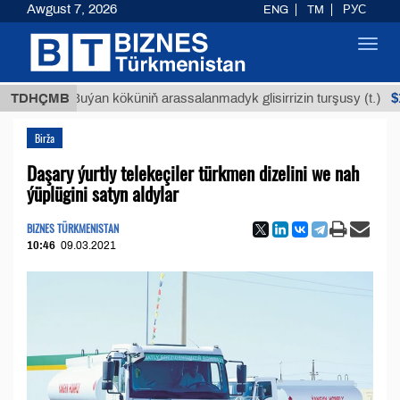
Awgust 7, 2026
ENG
TM
РУС
Toggl
navig
$12935,1
TDHÇMB
Buýan köküniň arassalanmadyk glisirrizin turşusy (t.)
Birža
Daşary ýurtly telekeçiler türkmen dizelini we nah
ýüplügini satyn aldylar
BIZNES TÜRKMENISTAN
10:46
09.03.2021