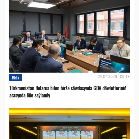
24.07.2026 - 09:18
Birža
Türkmenistan Belarus bilen birža söwdasynda GDA döwletleriniň
arasynda öňe saýlandy