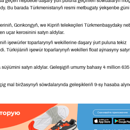
da geçen hepdede daşary ýurt puluna geçirilen söwdalaryň möç
ldy. Bu barada Türkmenistanyň resmi metbugaty ýekşenbe güni
leriniň, Gonkongyň, we Kipriň telekeçileri Türkmenbaşydaky neb
 uçar kerosinini satyn aldylar.
ň işewürler toparlarynyň wekillerine daşary ýurt puluna tekiz
i. Türkiýäniň işewür toparlarynyň wekilleri float aýnasyny saty
ta süýümini satyn aldylar. Geleşigiň umumy bahasy 4 million 63
g mal biržasynyň söwdalarynda geleşikleriň 9-sy hasaba alyn