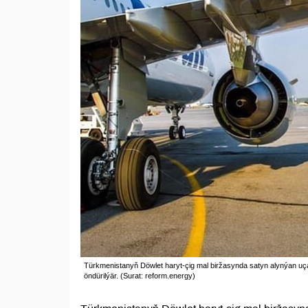
Türkmenistanyň Döwlet haryt-çig mal biržasynda satyn alynýan uç
öndürilýär. (Surat: reform.energy)