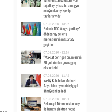
Türkmenistanda daşary ýurt
raýatlaryny hasaba almagyň
onlaýn ulgamy işlenip
taýýarlanyldy
07.08.2026 - 13:07
Bakuda TDG-ä agza ýurtlaryň
öňdebaryjy seljeriş
merkezleriniň maslahaty
geçiriler
07.08.2026 - 12:14
“Maksat deri” gön önümleriniň
70 göterimden gowragyny
eksport etdi
07.08.2026 - 11:42
Irakliý Kobahidze Merkezi
Aziýa bilen hyzmatdaşlygyň
ähmiýetini belledi
07.08.2026 - 10:01
Belarusyň Türkmenistandaky
ilçihanasy elektron nobat