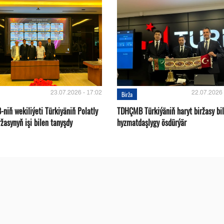
23.07.2026 - 17:02
22.07.2026 
Birža
niň wekiliýeti Türkiyäniň Polatly
TDHÇMB Türkiýäniň haryt biržasy bi
ržasynyň işi bilen tanyşdy
hyzmatdaşlygy ösdürýär