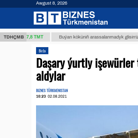
Awgust 8, 2026
37,8 ТМТ
g.)
TDHÇMB
Buýan köküniň arassalanmadyk glisirrizin turşu
Birža
Daşary ýurtly işewürler
aldylar
BIZNES TÜRKMENISTAN
10:23
02.08.2021