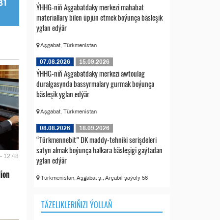
ÝHHG-niň Aşgabatdaky merkezi mahabat
materiallary bilen üpjün etmek boýunça bäsleşik
yglan edýär
Aşgabat, Türkmenistan
07.08.2026
15.09.2026
ÝHHG-niň Aşgabatdaky merkezi awtoulag
duralgasynda bassyrmalary gurmak boýunça
bäsleşik yglan edýär
Aşgabat, Türkmenistan
08.08.2026
18.09.2026
“Türkmennebit” DK maddy-tehniki serişdeleri
satyn almak boýunça halkara bäsleşigi gaýtadan
- 12:48
yglan edýär
lion
Türkmenistan, Aşgabat ş., Arçabil şaýoly 56
TÄZELIKLERIŇIZI ÝOLLAŇ