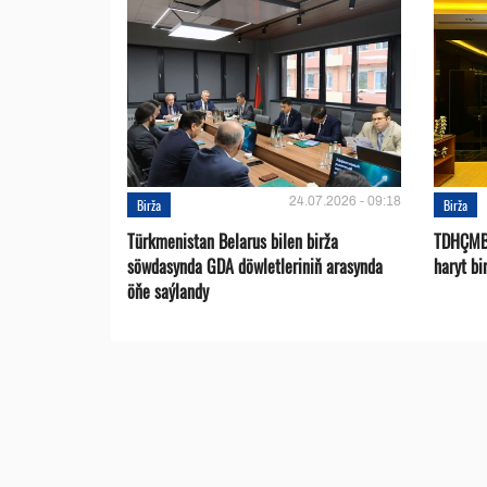
24.07.2026 - 09:18
Birža
Birža
Türkmenistan Belarus bilen birža
TDHÇMB-
söwdasynda GDA döwletleriniň arasynda
haryt bi
öňe saýlandy