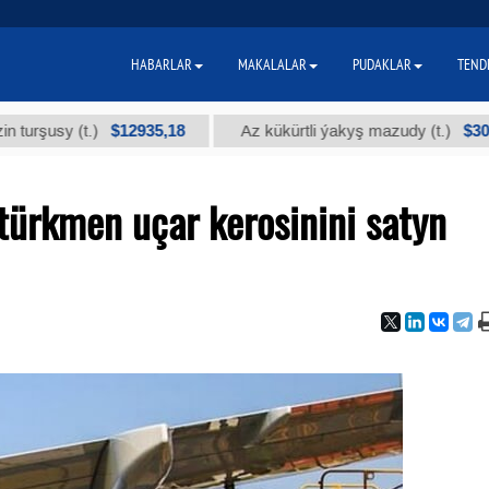
HABARLAR
MAKALALAR
PUDAKLAR
TEND
$12935,18
$300
sy (t.)
Az kükürtli ýakyş mazudy (t.)
 türkmen uçar kerosinini satyn