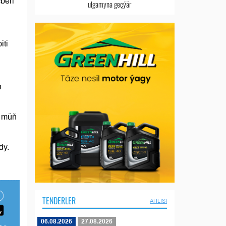
beri
ulgamyna geçýär
iti
n
5 müň
dy.
TENDERLER
ÄHLISI
06.08.2026
27.08.2026