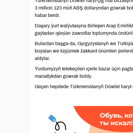
Türkmenistanyň Döwlet haryt-çig mal biržasyn
3 million 123 müň ABŞ dollaryndan gowrak bo
habar berdi.
Daşary ýurt walýutasyna Birleşen Arap Emirlik
gaýtadan işleýän zawodlar toplumynda öndürilen
Bulardan başga-da, Gyrgyzystanyň we Türkiýäni
boýalan we tüýjümek žakkard önümleri ýerlenild
aldylar.
Ýurdumyzyň telekeçileri içerki bazar üçin pag
manatlykdan gowrak boldy.
Geçen hepdede Türkmenistanyň Döwlet haryt-çi