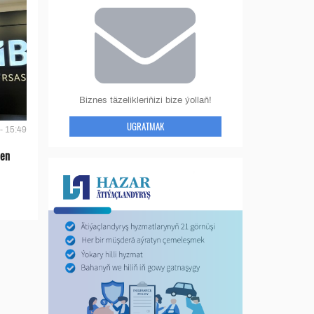
Biznes täzelikleriňizi bize ýollaň!
UGRATMAK
- 15:49
len