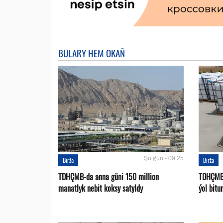
BULARY HEM OKAŇ
Şu gün - 09:25
Birža
Birža
TDHÇMB-da anna güni 150 million
TDHÇMB-
manatlyk nebit koksy satyldy
ýol bitu