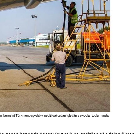
ar kerosini Türkmenbaşydaky nebiti gaýtadan işleýän zawodlar toplumynda