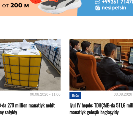
06.08.2026 - 11:06
03.08.2026 
Birža
da 270 million manatlyk nebit
Iýul IV hepde: TDHÇMB-da 511,6 mil
my satyldy
manatlyk geleşik baglaşyldy