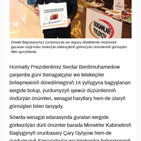
Döwlet Baştutanymyz ýurdumyzda we daşary döwletlerde meşhurlyk
gazanan süýji-köke öndürýän telekeçileriň görkezýän önümleriniň görnüşleri
bilen gyzyklandy.
Hormatly Prezidentimiz Serdar Berdimuhamedow
çarşenbe güni Senagatçylar we telekeçiler
birleşmesiniň döredilmeginiň 14 ýyllygyna bagyşlanan
sergide bolup, ýurdumyzyň işewür düzümleriniň
öndürýän önümleri, senagat harytlary hem-de olaryň
görnüşleri bilen tanyşdy.
Söwda-senagat edarasynda guralan sergide
görkezilýän dürli önümler barada Ministrler Kabinetiniň
Başlygynyň orunbasary Çary Gylyjow hem-de
ýurdumyzyň Senagatçylar we telekeçiler birleşmesiniň