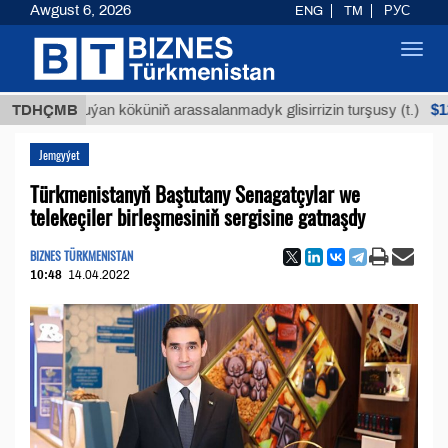
Awgust 6, 2026
ENG
TM
РУС
Toggl
navig
$12935,1
TDHÇMB
Buýan köküniň arassalanmadyk glisirrizin turşusy (t.)
Jemgyýet
Türkmenistanyň Baştutany Senagatçylar we
telekeçiler birleşmesiniň sergisine gatnaşdy
BIZNES TÜRKMENISTAN
10:48
14.04.2022