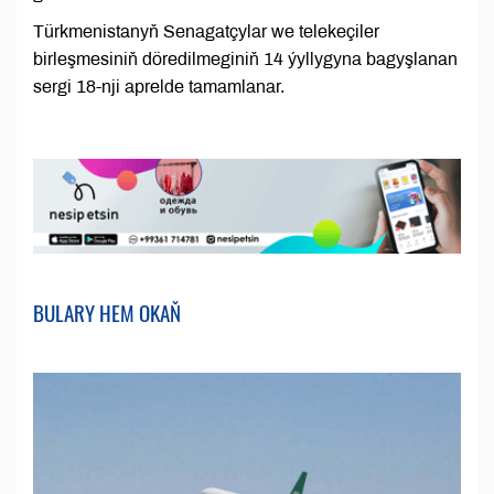
Türkmenistanyň Senagatçylar we telekeçiler
birleşmesiniň döredilmeginiň 14 ýyllygyna bagyşlanan
sergi 18-nji aprelde tamamlanar.
BULARY HEM OKAŇ