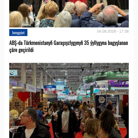
04.08.2026 - 17:38
Jemgyýet
ABŞ-da Türkmenistanyň Garaşsyzlygynyň 35 ýyllygyna bagyşlanan
çäre geçirildi