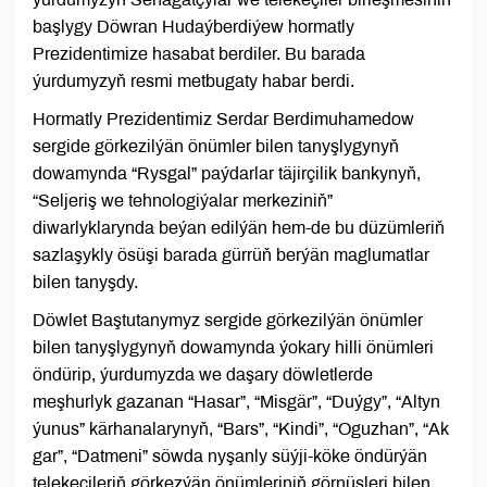
başlygy Döwran Hudaýberdiýew hormatly
Prezidentimize hasabat berdiler. Bu barada
ýurdumyzyň resmi metbugaty habar berdi.
Hormatly Prezidentimiz Serdar Berdimuhamedow
sergide görkezilýän önümler bilen tanyşlygynyň
dowamynda “Rysgal” paýdarlar täjirçilik bankynyň,
“Seljeriş we tehnologiýalar merkeziniň”
diwarlyklarynda beýan edilýän hem-de bu düzümleriň
sazlaşykly ösüşi barada gürrüň berýän maglumatlar
bilen tanyşdy.
Döwlet Baştutanymyz sergide görkezilýän önümler
bilen tanyşlygynyň dowamynda ýokary hilli önümleri
öndürip, ýurdumyzda we daşary döwletlerde
meşhurlyk gazanan “Hasar”, “Misgär”, “Duýgy”, “Altyn
ýunus” kärhanalarynyň, “Bars”, “Kindi”, “Oguzhan”, “Ak
gar”, “Datmeni” söwda nyşanly süýji-köke öndürýän
telekeçileriň görkezýän önümleriniň görnüşleri bilen