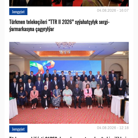
04.08.2026 - 16:07
Jemgyýet
Türkmen telekeçileri “TTR II 2026” syýahatçylyk sergi-
ýarmarkasyna çagyrylýar
04.08.2026 - 12:18
Jemgyýet