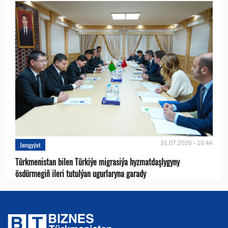
31.07.2026 - 10:44
Jemgyýet
Türkmenistan bilen Türkiýe migrasiýa hyzmatdaşlygyny
ösdürmegiň ileri tutulýan ugurlaryna garady