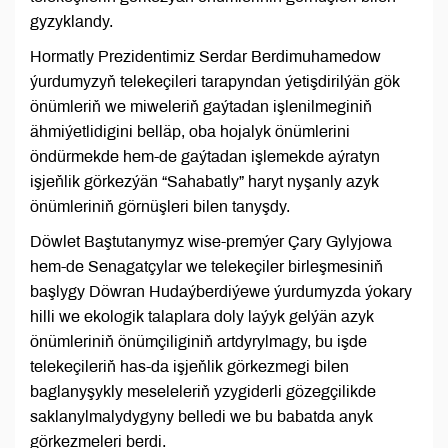
gyzyklandy.
Hormatly Prezidentimiz Serdar Berdimuhamedow
ýurdumyzyň telekeçileri tarapyndan ýetişdirilýän gök
önümleriň we miweleriň gaýtadan işlenilmeginiň
ähmiýetlidigini belläp, oba hojalyk önümlerini
öndürmekde hem-de gaýtadan işlemekde aýratyn
işjeňlik görkezýän “Sahabatly” haryt nyşanly azyk
önümleriniň görnüşleri bilen tanyşdy.
Döwlet Baştutanymyz wise-premýer Çary Gylyjowa
hem-de Senagatçylar we telekeçiler birleşmesiniň
başlygy Döwran Hudaýberdiýewe ýurdumyzda ýokary
hilli we ekologik talaplara doly laýyk gelýän azyk
önümleriniň önümçiliginiň artdyrylmagy, bu işde
telekeçileriň has-da işjeňlik görkezmegi bilen
baglanyşykly meseleleriň yzygiderli gözegçilikde
saklanylmalydygyny belledi we bu babatda anyk
görkezmeleri berdi.