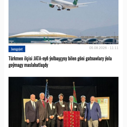
05.08.2026 - 11:11
Jemgyýet
Türkmen ilçisi JATA-nyň ýolbaşçysy bilen göni gatnawlary ýola
goýmagy maslahatlaşdy