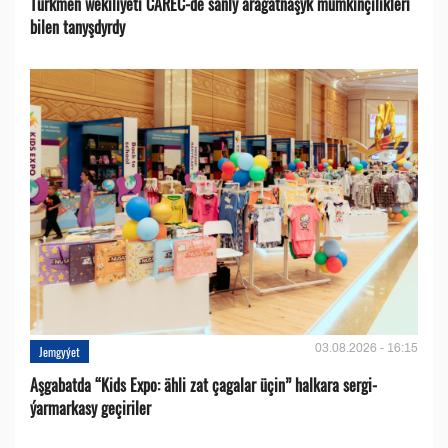
Türkmen wekiliýeti CAREC-de sanly aragatnaşyk mümkinçilikleri
bilen tanyşdyrdy
03.08.2026 - 16:15
Jemgyýet
Aşgabatda “Kids Expo: ähli zat çagalar üçin” halkara sergi-
ýarmarkasy geçiriler