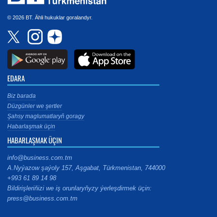
© 2026 BT. Ähli hukuklar goralandyr.
EDARA
Biz barada
Düzgünler we şertler
Şahsy maglumatlaryň goragy
Habarlaşmak üçin
HABARLAŞMAK ÜÇIN
info@business.com.tm
A.Nyýazow şaýoly 157, Aşgabat, Türkmenistan, 744000
+993 61 89 14 98
Bildirişleriňizi we iş orunlaryňyzy ýerleşdirmek üçin:
press@business.com.tm