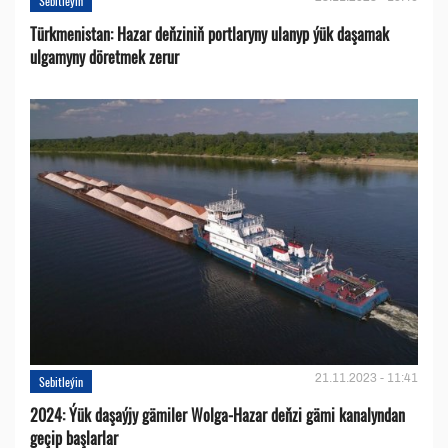
Sebitleýin
Türkmenistan: Hazar deňziniň portlaryny ulanyp ýük daşamak
ulgamyny döretmek zerur
21.11.2023 - 11:41
Sebitleýin
2024: Ýük daşaýjy gämiler Wolga-Hazar deňzi gämi kanalyndan
geçip başlarlar