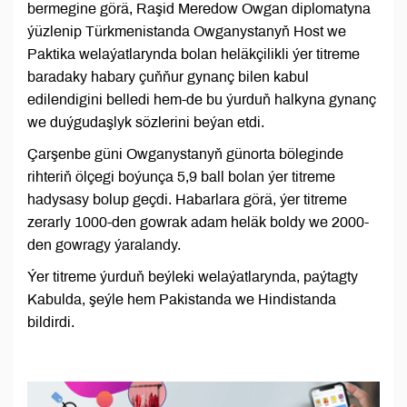
bermegine görä, Raşid Meredow Owgan diplomatyna
ýüzlenip Türkmenistanda Owganystanyň Host we
Paktika welaýatlarynda bolan heläkçilikli ýer titreme
baradaky habary çuňňur gynanç bilen kabul
edilendigini belledi hem-de bu ýurduň halkyna gynanç
we duýgudaşlyk sözlerini beýan etdi.
Çarşenbe güni Owganystanyň günorta böleginde
rihteriň ölçegi boýunça 5,9 ball bolan ýer titreme
hadysasy bolup geçdi. Habarlara görä, ýer titreme
zerarly 1000-den gowrak adam heläk boldy we 2000-
den gowragy ýaralandy.
Ýer titreme ýurduň beýleki welaýatlarynda, paýtagty
Kabulda, şeýle hem Pakistanda we Hindistanda
bildirdi.