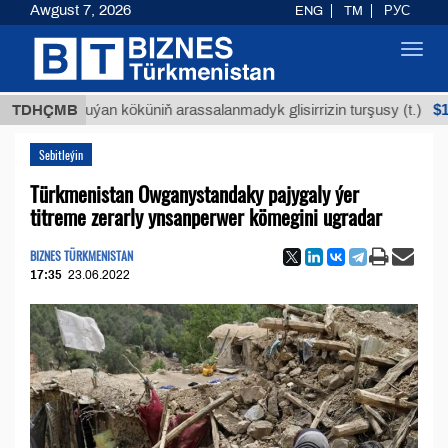
Awgust 7, 2026
ENG
TM
РУС
Toggl
navig
$12935,1
TDHÇMB
Buýan köküniň arassalanmadyk glisirrizin turşusy (t.)
Sebitleýin
Türkmenistan Owganystandaky pajygaly ýer
titreme zerarly ynsanperwer kömegini ugradar
BIZNES TÜRKMENISTAN
17:35
23.06.2022