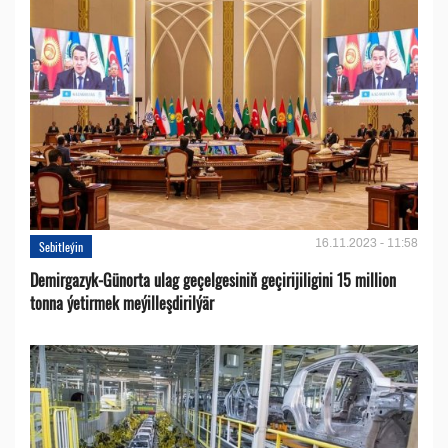
16.11.2023 - 11:58
Sebitleýin
Demirgazyk-Günorta ulag geçelgesiniň geçirijiligini 15 million
tonna ýetirmek meýilleşdirilýär