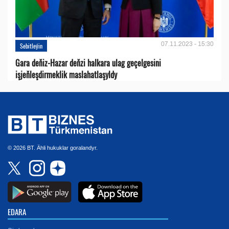
07.11.2023 - 15:30
Sebitleýin
Gara deňiz-Hazar deňzi halkara ulag geçelgesini
işjeňleşdirmeklik maslahatlaşyldy
© 2026 BT. Ähli hukuklar goralandyr.
EDARA