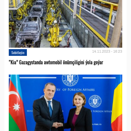
14.11.2023 - 16:23
Sebitleýin
“Kia” Gazagystanda awtomobil önümçiligini ýola goýar