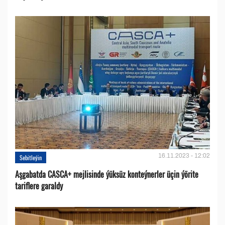
16.11.2023 - 12:02
Sebitleýin
Aşgabatda CASCA+ mejlisinde ýüksüz konteýnerler üçin ýörite
tariflere garaldy