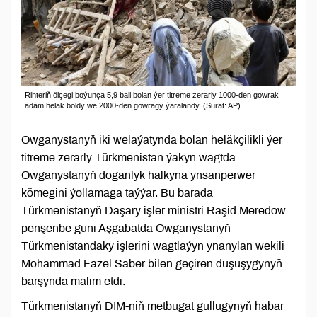
Rihteriň ölçegi boýunça 5,9 ball bolan ýer titreme zerarly 1000-den gowrak
adam heläk boldy we 2000-den gowragy ýaralandy. (Surat: AP)
Owganystanyň iki welaýatynda bolan heläkçilikli ýer
titreme zerarly Türkmenistan ýakyn wagtda
Owganystanyň doganlyk halkyna ynsanperwer
kömegini ýollamaga taýýar. Bu barada
Türkmenistanyň Daşary işler ministri Raşid Meredow
penşenbe güni Aşgabatda Owganystanyň
Türkmenistandaky işlerini wagtlaýyn ynanylan wekili
Mohammad Fazel Saber bilen geçiren duşuşygynyň
barşynda mälim etdi.
Türkmenistanyň DIM-niň metbugat gullugynyň habar