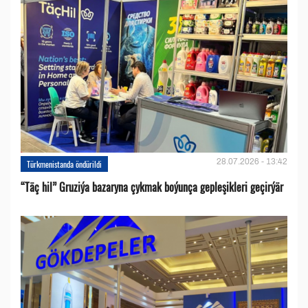
28.07.2026 - 13:42
Türkmenistanda öndürildi
“Täç hil” Gruziýa bazaryna çykmak boýunça gepleşikleri geçirýär