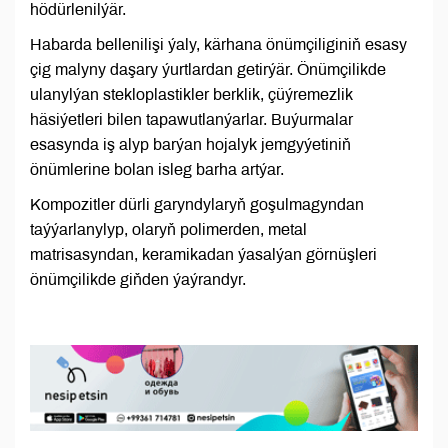
hödürlenilýär.
Habarda bellenilişi ýaly, kärhana önümçiliginiň esasy
çig malyny daşary ýurtlardan getirýär. Önümçilikde
ulanylýan stekloplastikler berklik, çüýremezlik
häsiýetleri bilen tapawutlanýarlar. Buýurmalar
esasynda iş alyp barýan hojalyk jemgyýetiniň
önümlerine bolan isleg barha artýar.
Kompozitler dürli garyndylaryň goşulmagyndan
taýýarlanylyp, olaryň polimerden, metal
matrisasyndan, keramikadan ýasalýan görnüşleri
önümçilikde giňden ýaýrandyr.