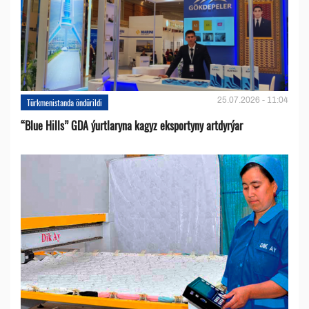
25.07.2026 - 11:04
Türkmenistanda öndürildi
“Blue Hills” GDA ýurtlaryna kagyz eksportyny artdyrýar