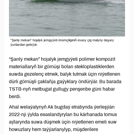
“Şanly mekan” hojalyk jemgyýeti önümçiliginiň esasy çig malyny daşary
ýurtlardan getirýär.
“Şanly mekan” hojalyk jemgyýeti polimer kompozit
materiallaryň bir görnüşi bolan stekloplastiklerden
suwda gezelenç etmek, balyk tutmak üçin niýetlenen
dürli görnüşli çaklaňja gaýyklary öndürýär. Bu barada
TSTB-nyň metbugat gullugy penşenbe güni habar
berdi.
Ahal welaýatynyň Ak bugdaý etrabynda ýerleşýän
2022-nji ýylda esaslandyrylan bu kärhanada tomus
aýlarynda suwa düşmek üçin niýetlenen emeli suw
howuzlary hem taýýarlanylyp, müşderilere