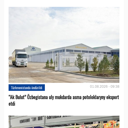
01.08.2026 - 09:38
Türkmenistanda öndürildi
“Ak Bulut” Özbegistana uly mukdarda asma potoloklaryny eksport
etdi