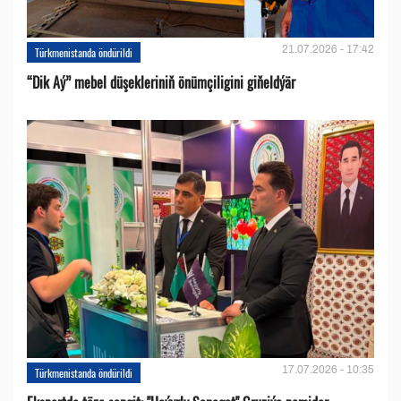
21.07.2026 - 17:42
Türkmenistanda öndürildi
“Dik Aý” mebel düşekleriniň önümçiligini giňeldýär
17.07.2026 - 10:35
Türkmenistanda öndürildi