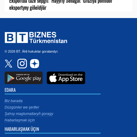
Eksportda täze sepgit: "Haýyrly Senagat" Gruziýa pomidor
eksportyny giňeldýär
© 2026 BT. Ähli hukuklar goralandyr.
EDARA
Biz barada
Düzgünler we şertler
Şahsy maglumatlaryň goragy
Habarlaşmak üçin
HABARLAŞMAK ÜÇIN