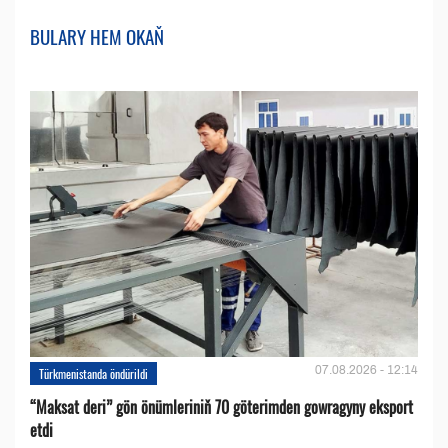
BULARY HEM OKAŇ
07.08.2026 - 12:14
Türkmenistanda öndürildi
“Maksat deri” gön önümleriniň 70 göterimden gowragyny eksport
etdi