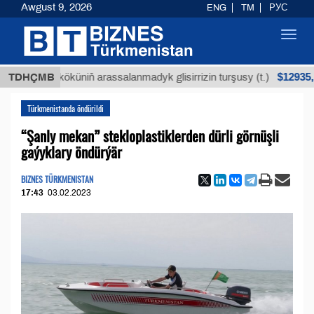
Awgust 9, 2026
ENG
TM
РУС
Toggl
navig
$12935,18
uýan köküniň arassalanmadyk glisirrizin turşusy (t.)
TDHÇMB
Türkmenistanda öndürildi
“Şanly mekan” stekloplastiklerden dürli görnüşli
gaýyklary öndürýär
BIZNES TÜRKMENISTAN
17:43
03.02.2023