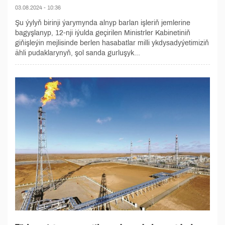
03.08.2024 - 10:36
Şu ýylyň birinji ýarymynda alnyp barlan işleriň jemlerine
bagyşlanyp, 12-nji iýulda geçirilen Ministrler Kabinetiniň
giňişleýin mejlisinde berlen hasabatlar milli ykdysadyýetimiziň
ähli pudaklarynyň, şol sanda gurluşyk...