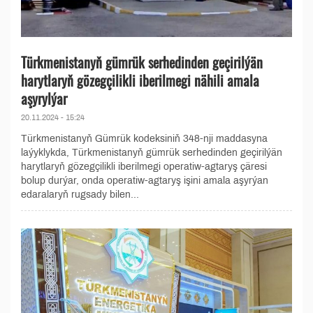
Türkmenistanyň gümrük serhedinden geçirilýän
harytlaryň gözegçilikli iberilmegi nähili amala
aşyrylýar
20.11.2024 - 15:24
Türkmenistanyň Gümrük kodeksiniň 348-nji maddasyna
laýyklykda, Türkmenistanyň gümrük serhedinden geçirilýän
harytlaryň gözegçilikli iberilmegi operatiw-agtaryş çäresi
bolup durýar, onda operatiw-agtaryş işini amala aşyrýan
edaralaryň rugsady bilen...