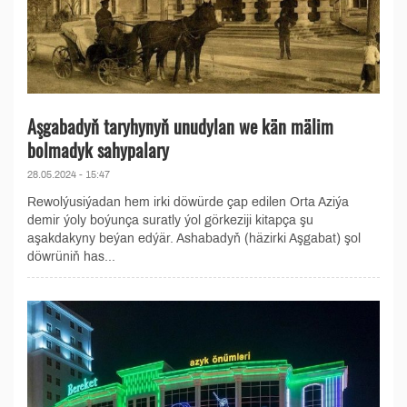
Aşgabadyň taryhynyň unudylan we kän mälim
bolmadyk sahypalary
28.05.2024 - 15:47
Rewolýusiýadan hem irki döwürde çap edilen Orta Aziýa
demir ýoly boýunça suratly ýol görkeziji kitapça şu
aşakdakyny beýan edýär. Ashabadyň (häzirki Aşgabat) şol
döwrüniň has...