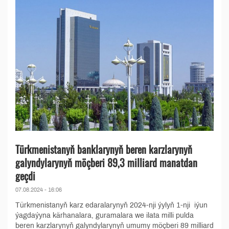
Türkmenistanyň banklarynyň beren karzlarynyň
galyndylarynyň möçberi 89,3 milliard manatdan
geçdi
07.08.2024 - 16:06
Türkmenistanyň karz edaralarynyň 2024-nji ýylyň 1-nji iýun
ýagdaýyna kärhanalara, guramalara we ilata milli pulda
beren karzlarynyň galyndylarynyň umumy möçberi 89 milliard