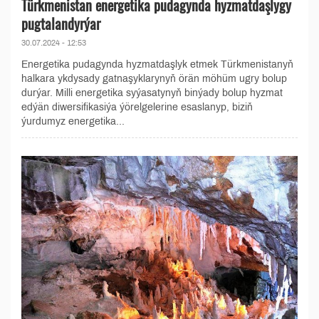
Türkmenistan energetika pudagynda hyzmatdaşlygy
pugtalandyrýar
30.07.2024 - 12:53
Energetika pudagynda hyzmatdaşlyk etmek Türkmenistanyň
halkara ykdysady gatnaşyklarynyň örän möhüm ugry bolup
durýar. Milli energetika syýasatynyň binýady bolup hyzmat
edýän diwersifikasiýa ýörelgelerine esaslanyp, biziň
ýurdumyz energetika...