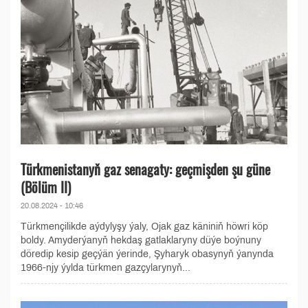
Türkmenistanyň gaz senagaty: geçmişden şu güne
(Bölüm II)
20.08.2024 - 10:46
Türkmençilikde aýdylyşy ýaly, Ojak gaz käniniň höwri köp
boldy. Amyderýanyň hekdaş gatlaklaryny düýe boýnuny
döredip kesip geçýän ýerinde, Şyharyk obasynyň ýanynda
1966-njy ýylda türkmen gazçylarynyň...