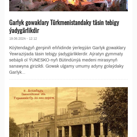
Garlyk gowaklary Türkmenistandaky täsin tebigy
ýadygärlikdir
19.06.2024 - 12:12
Köýtendagyň gerşiniň eňňidinde ýerleşýän Garlyk gowaklary
Ýewraziýada täsin tebigy ýadygärliklerdir. Aýratyn gymmaty
sebäpli ol ÝUNESKO-nyň Bütindünýä medeni mirasynyň
sanawyna girizildi. Gowak ulgamy umumy adyny golaýdaky
Garlyk...