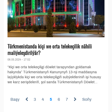
Türkmenistanda kiçi we orta telekeçilik nähili
maliýeleşdirilýär?
06.05.2024 - 17:02
“Kiçi we orta telekeçiligi döwlet tarapyndan goldamak
hakynda” Türkmenistanyň Kanunynyň 13-nji maddasyna
laýyklykda kiçi we orta telekeçiligiň subýektleriniň işi hususy
we karz serişdeleriň, şol sanda Türkmenistanyň Döwlet...
Başy
3
4
5
6
7
Soňy