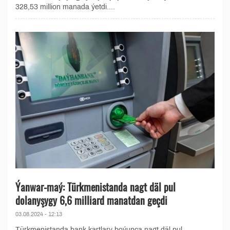
328,53 million manada ýetdi....
Ýanwar-maý: Türkmenistanda nagt däl pul
dolanyşygy 6,6 milliard manatdan geçdi
03.08.2024 - 12:13
Türkmenistanda bank kartlary boýunça nagt däl pul