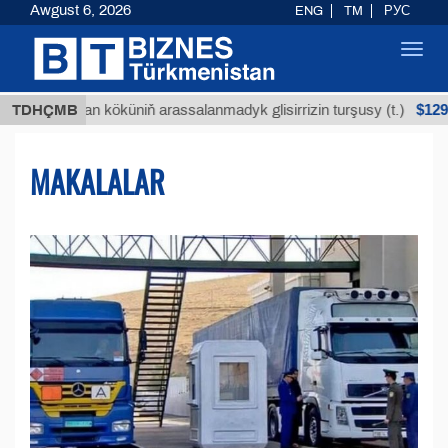
Awgust 6, 2026
ENG
TM
РУС
Toggl
navig
$12935,18
uýan köküniň arassalanmadyk glisirrizin turşusy (t.)
TDHÇMB
MAKALALAR