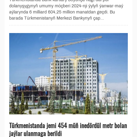
dolanyşygynyň umumy möçberi 2024-nji ýylyň ýanwar-maý
aýlarynda 6 milliard 604,25 million manatdan geçdi. Bu
barada Türkmenistanyň Merkezi Bankynyň çap...
Türkmenistanda jemi 454 müň inedördül metr bolan
jaýlar ulanmaga berildi