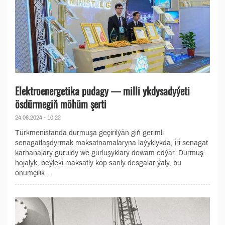
Elektroenergetika pudagy — milli ykdysadyýeti
ösdürmegiň möhüm şerti
24.08.2024 - 10:22
Türkmenistanda durmuşa geçirilýän giň gerimli
senagatlaşdyrmak maksatnamalaryna laýyklykda, iri senagat
kärhanalary guruldy we gurluşyklary dowam edýär. Durmuş-
hojalyk, beýleki maksatly köp sanly desgalar ýaly, bu
önümçilik...