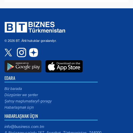
© 2026 BT. Ähli hukuklar goralandyr.
EDARA
Biz barada
Düzgünler we şertler
Şahsy maglumatlaryň goragy
Habarlaşmak üçin
HABARLAŞMAK ÜÇIN
info@business.com.tm
A.Nyýazow şaýoly 157, Aşgabat, Türkmenistan, 744000