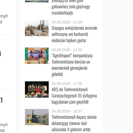
ýolbaşçysy bilen göni
gatnawlary ýola goýmagy
maslahatlaşdy
ynyň
rd
05.08.2026 - 11:09
Daşoguz welaýatynda ammiak
selitrasyny we karbamid
öndürýän toplum gurlar
05.08.2026 - 11:02
i
“AgroEksport” kompaniýasy
Türkmenistana iberýän un
önümleriniň görnüşlerini
giňeltdi
04.08.2026 - 17:38
ABŞ-da Türkmenistanyň
Garaşsyzlygynyň 35 ýyllygyna
,1
bagyşlanan çäre geçirildi
04.08.2026 - 16:57
Türkmenistanyň daşary söwda
dolanyşygy ýanwar-iýul
ynyň
aýlarynda 9 göterim artdy
,46