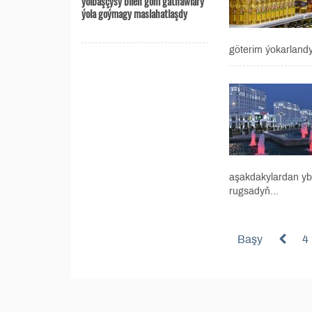
ýolbaşçysy bilen göni gatnawlary
ýola goýmagy maslahatlaşdy
göterim ýokarland
aşakdakylardan ybar
rugsadyň...
Başy
4