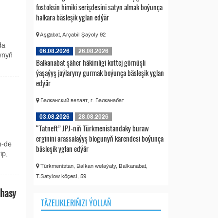
fostoksin himiki serişdesini satyn almak boýunça
halkara bäsleşik yglan edýär
Aşgabat, Arçabil Şaýoly 92
da
06.08.2026
26.08.2026
ynyň
Balkanabat şäher häkimligi kottej görnüşli
ýaşaýyş jaýlaryny gurmak boýunça bäsleşik yglan
edýär
Балканский велаят, г. Балканабат
03.08.2026
28.08.2026
“Tatneft” JPJ-niň Türkmenistandaky buraw
erginini arassalaýyş blogunyň kärendesi boýunça
m-de
bäsleşik yglan edýär
ip,
Türkmenistan, Balkan welaýaty, Balkanabat,
T.Satylow köçesi, 59
ahasy
TÄZELIKLERIŇIZI ÝOLLAŇ