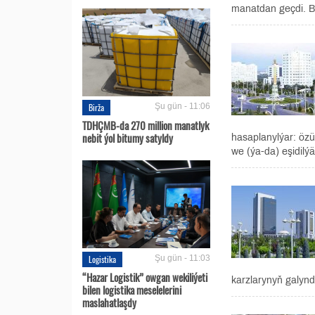
manatdan geçdi. B
Birža
Şu gün - 11:06
TDHÇMB-da 270 million manatlyk
nebit ýol bitumy satyldy
hasaplanylýar: öz
we (ýa-da) eşidilýä
Logistika
Şu gün - 11:03
“Hazar Logistik” owgan wekiliýeti
karzlarynyň galynd
bilen logistika meselelerini
maslahatlaşdy