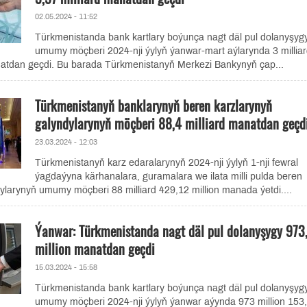
02.05.2024 - 11:52
Türkmenistanda bank kartlary boýunça nagt däl pul dolanyşyg
umumy möçberi 2024-nji ýylyň ýanwar-mart aýlarynda 3 millia
natdan geçdi. Bu barada Türkmenistanyň Merkezi Bankynyň çap...
Türkmenistanyň banklarynyň beren karzlarynyň
galyndylarynyň möçberi 88,4 milliard manatdan geçd
23.03.2024 - 12:03
Türkmenistanyň karz edaralarynyň 2024-nji ýylyň 1-nji fewral
ýagdaýyna kärhanalara, guramalara we ilata milli pulda beren
ylarynyň umumy möçberi 88 milliard 429,12 million manada ýetdi....
Ýanwar: Türkmenistanda nagt däl pul dolanyşygy 973
million manatdan geçdi
15.03.2024 - 15:58
Türkmenistanda bank kartlary boýunça nagt däl pul dolanyşyg
umumy möçberi 2024-nji ýylyň ýanwar aýynda 973 million 153