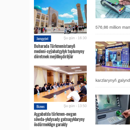
576,86 million ma
Jemgyýet
Şu gün - 16:30
Buharada Türkmenistanyň
medeni-syýahatçylyk toplumyny
döretmek meýilleşdirilýär
karzlarynyň galynd
Biznes
Şu gün - 13:50
Aşgabatda türkmen-owgan
söwda-ykdysady gatnaşyklaryny
ösdürmeklige garaldy