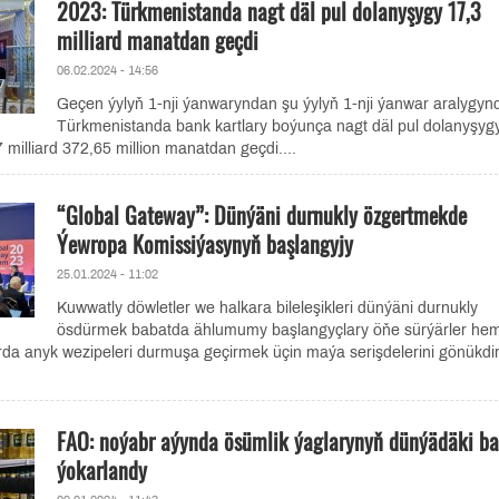
2023: Türkmenistanda nagt däl pul dolanyşygy 17,3
milliard manatdan geçdi
06.02.2024 - 14:56
Geçen ýylyň 1-nji ýanwaryndan şu ýylyň 1-nji ýanwar aralygyn
Türkmenistanda bank kartlary boýunça nagt däl pul dolanyşyg
illiard 372,65 million manatdan geçdi....
“Global Gateway”: Dünýäni durnukly özgertmekde
Ýewropa Komissiýasynyň başlangyjy
25.01.2024 - 11:02
Kuwwatly döwletler we halkara bileleşikleri dünýäni durnukly
ösdürmek babatda ählumumy başlangyçlary öňe sürýärler he
rda anyk wezipeleri durmuşa geçirmek üçin maýa serişdelerini gönükdir
FAO: noýabr aýynda ösümlik ýaglarynyň dünýädäki b
ýokarlandy