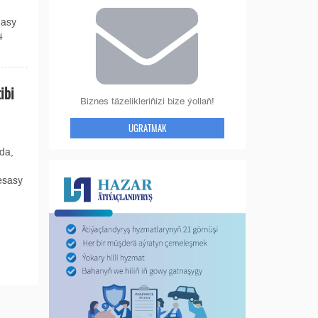
hasy
4
ibi
Biznes täzelikleriňizi bize ýollaň!
UGRATMAK
da,
 esasy