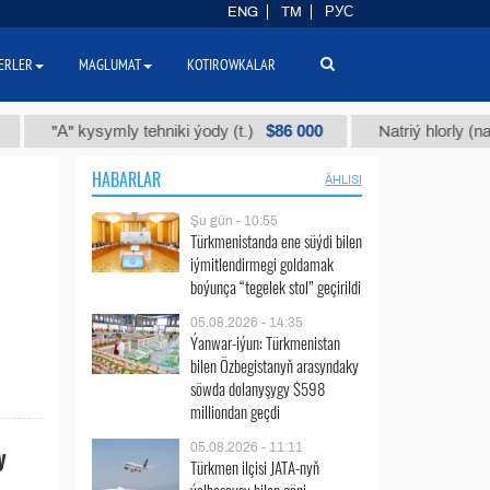
ENG
TM
РУС
ERLER
MAGLUMAT
KOTIROWKALAR
$86 000
"А" kysymly tehniki ýody (t.)
Natriý hlorly (nahar du
HABARLAR
ÄHLISI
Şu gün - 10:55
Türkmenistanda ene süýdi bilen
iýmitlendirmegi goldamak
boýunça “tegelek stol” geçirildi
05.08.2026 - 14:35
Ýanwar-iýun: Türkmenistan
bilen Özbegistanyň arasyndaky
söwda dolanyşygy $598
milliondan geçdi
05.08.2026 - 11:11
y
Türkmen ilçisi JATA-nyň