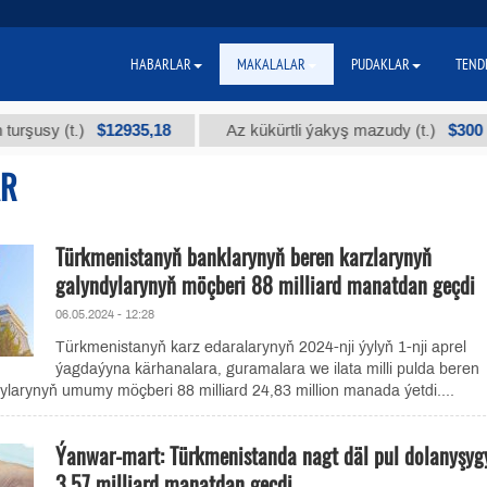
HABARLAR
MAKALALAR
PUDAKLAR
TEND
$12935,18
$300
y (t.)
Az kükürtli ýakyş mazudy (t.)
AR
Türkmenistanyň banklarynyň beren karzlarynyň
galyndylarynyň möçberi 88 milliard manatdan geçdi
06.05.2024 - 12:28
Türkmenistanyň karz edaralarynyň 2024-nji ýylyň 1-nji aprel
ýagdaýyna kärhanalara, guramalara we ilata milli pulda beren
ylarynyň umumy möçberi 88 milliard 24,83 million manada ýetdi....
Ýanwar-mart: Türkmenistanda nagt däl pul dolanyşyg
3,57 milliard manatdan geçdi