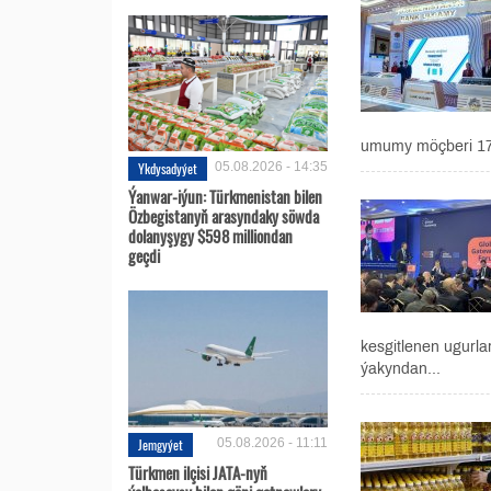
umumy möçberi 17 m
Ykdysadyýet
05.08.2026 - 14:35
Ýanwar-iýun: Türkmenistan bilen
Özbegistanyň arasyndaky söwda
dolanyşygy $598 milliondan
geçdi
kesgitlenen ugurla
ýakyndan...
Jemgyýet
05.08.2026 - 11:11
Türkmen ilçisi JATA-nyň