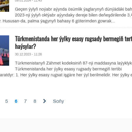
09.01.2024 - 11:43
Geçen ýylyň noýabr aýynda ösümlik ýaglarynyň dünýädäki ba
2023-nji ýylyň oktýabr aýyndaky dereje bilen deňeşdirilende 3,
y. Hususan-da, palma ýagynyň bahasy 6 göterimden gowrak...
Türkmenistanda her ýylky esasy rugsady bermegiň tert
haýsylar?
30.12.2023 - 11:26
Türkmenistanyň Zähmet kodeksiniň 87-nji maddasyna laýyklyk
Türkmenistanda her ýylky esasy rugsady bermegiň tertibi
atdyr: 1. Her ýylky esasy rugsat işgäre her ýyl berilmelidir. Her ýylky
5
6
7
8
Soňy