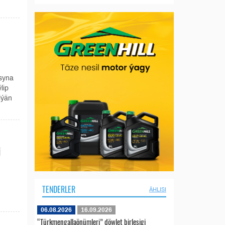
syna
lip
lýän
i
TENDERLER
ÄHLISI
06.08.2026
16.09.2026
“Türkmengallaönümleri” döwlet birleşigi