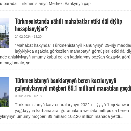
u barada Türkmenistanyň Merkezi Bankynyň çap...
Türkmenistanda nähili mahabatlar etiki däl diýlip
hasaplanylýar?
24.02.2024 - 13:20
“Mahabat hakynda” Türkmenistanyň kanunynyň 29-njy madda
laýyklykda aşakda görkezilen mahabatyň görnüşleri etiki däl diý
ünde ahlaklylygyň umumy kabul edilen kadalaryny bozýan ýazgyly, görü
n maglumaty, şol...
Türkmenistanyň banklarynyň beren karzlarynyň
galyndylarynyň möçberi 89,1 milliard manatdan geçd
09.02.2024 - 15:18
Türkmenistanyň karz edaralarynyň 2024-nji ýylyň 1-nji ýanwar
ýagdaýyna kärhanalara, guramalara we ilata milli pulda beren
ylarynyň umumy möçberi 89 milliard 102,20 million manada ýetdi....