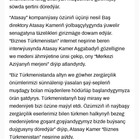
söwda şertini döredýär.
“Atasay” kompaniýasy özüniň üçünji nesil Baş
direktory Atasay Kameriň ýolbaşçylygynda ýuwelir
senagatyna täzelikleri girizmäge dowam edýär.
“Biznes Türkmenistan” internet neşirine beren
interwýusynda Atasay Kamer Aşgabadyň gözelligine
we medeni ähmiýetine ünsi çekip, ony “Merkezi
Aziýanyň merjeni” diýip atlandyrdy.
“Biz Türkmenistanda altyn we göwher zergärçilik
önümlerimizi sünnälenip ýasalan şaý-sepleriň
muşdagy bolan müşderilere hödürläp başlandygymyza
örän şatdyrys. Türkmenistanyň baý mirasy we
medeniýeti bizi özüne maýyl etdi. Özümiziň iň naýbaşy
zergärçilik eserlerimiz bilen türkmen halkynyň bezeg
medeniýetine goşant goşýandygymyz bizde buýsanç
duýgusyny döredýär” diýip, Atasay Kamer “Biznes
Türkmenistan” neşirine aýtdy.