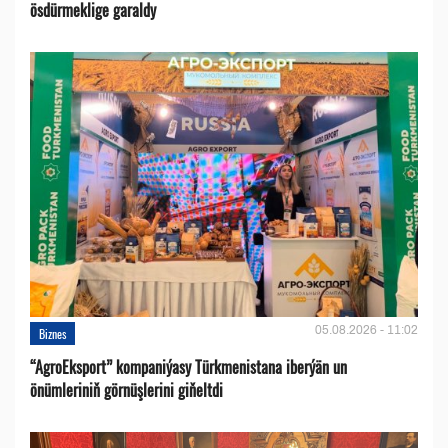
ösdürmeklige garaldy
05.08.2026 - 11:02
Biznes
“AgroEksport” kompaniýasy Türkmenistana iberýän un
önümleriniň görnüşlerini giňeltdi