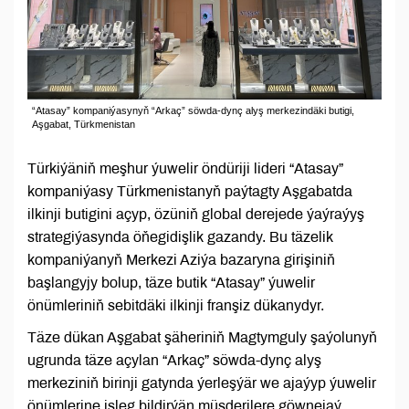
“Atasay” kompaniýasynyň “Arkaç” söwda-dynç alyş merkezindäki butigi,
Aşgabat, Türkmenistan
Türkiýäniň meşhur ýuwelir öndüriji lideri “Atasay”
kompaniýasy Türkmenistanyň paýtagty Aşgabatda
ilkinji butigini açyp, özüniň global derejede ýaýraýyş
strategiýasynda öňegidişlik gazandy. Bu täzelik
kompaniýanyň Merkezi Aziýa bazaryna girişiniň
başlangyjy bolup, täze butik “Atasay” ýuwelir
önümleriniň sebitdäki ilkinji franşiz dükanydyr.
Täze dükan Aşgabat şäheriniň Magtymguly şaýolunyň
ugrunda täze açylan “Arkaç” söwda-dynç alyş
merkeziniň birinji gatynda ýerleşýär we ajaýyp ýuwelir
önümlerine isleg bildirýän müşderilere göwnejaý