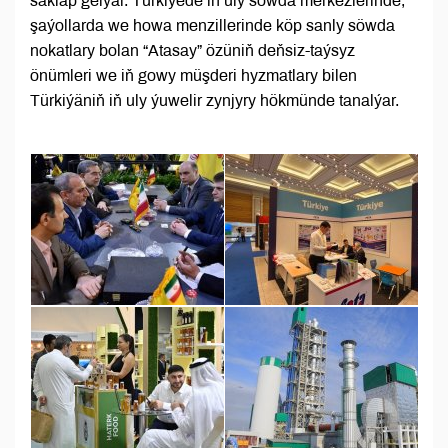
saklap gelýär. Türkiýede iň uly söwda merkezlerinde,
şaýollarda we howa menzillerinde köp sanly söwda
nokatlary bolan “Atasay” özüniň deňsiz-taýsyz
önümleri we iň gowy müşderi hyzmatlary bilen
Türkiýäniň iň uly ýuwelir zynjyry hökmünde tanalýar.