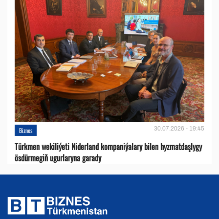
30.07.2026 - 19:45
Biznes
Türkmen wekiliýeti Niderland kompaniýalary bilen hyzmatdaşlygy
ösdürmegiň ugurlaryna garady