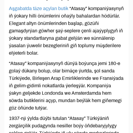
Aşgabatda täze açylan butik
“Atasay” kompaniýasynyň
iň ýokary hilli önümlerini oňaýly bahalardan hödürlär.
Elegant altyn önümlerinden başlap, gözüňi
gamaşdyrýan göwher şaý-seplere çenli ajaýyplygyň iň
ýokary standartlaryna gabat gelýän we sünnälenip
ýasalan ýuwelir bezegleriniň giň toplumy müşderilere
elýeterli bolar.
“Atasay” kompaniýasynyň dünýä boýunça jemi 180-e
golaý dükany bolup, olar birnäçe ýurtda, şol sanda
Türkiýede, Birleşen Arap Emirliklerinde we Fransiýada
iň gelim-gidimli nokatlarda ýerleşýär. Kompaniýa
ýakyn geljekde Londonda we Amsterdamda hem
söwda butiklerini açyp, mundan beýläk hem giňemegi
göz öňünde tutýar.
1937-nji ýylda düýbi tutulan “Atasay” Türkiýäniň
zergärçilik pudagynda nesiller boýy öňdebaryjylygy