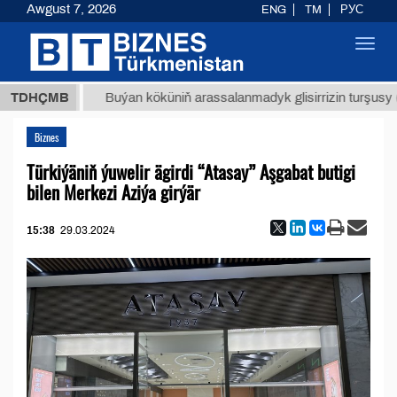
Awgust 7, 2026
ENG
TM
РУС
Toggl
navig
ТМТ
$1
TDHÇMB
Buýan köküniň arassalanmadyk glisirrizin turşusy (t.)
Biznes
Türkiýäniň ýuwelir ägirdi “Atasay” Aşgabat butigi
bilen Merkezi Aziýa girýär
15:38
29.03.2024