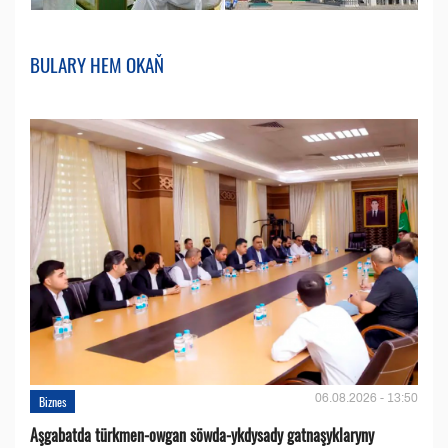
BULARY HEM OKAŇ
06.08.2026 - 13:50
Biznes
Aşgabatda türkmen-owgan söwda-ykdysady gatnaşyklaryny