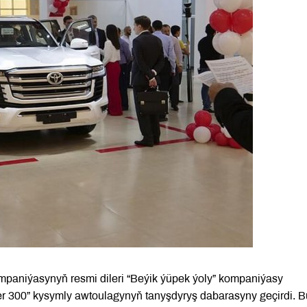
paniýasynyň resmi dileri “Beýik ýüpek ýoly” kompaniýasy
r 300” kysymly awtoulagynyň tanyşdyryş dabarasyny geçirdi. B