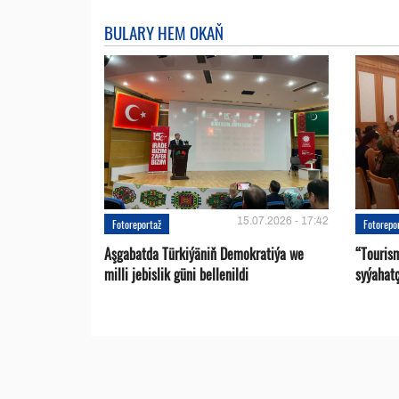
BULARY HEM OKAŇ
15.07.2026 - 17:42
Fotoreportaž
Fotorepo
Aşgabatda Türkiýäniň Demokratiýa we
“Touris
milli jebislik güni bellenildi
syýahat