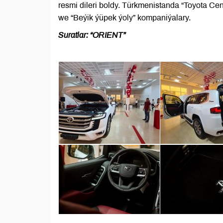
resmi dileri boldy. Türkmenistanda “Toyota Cen
we “Beýik ýüpek ýoly” kompaniýalary.
Suratlar: “ORIENT”