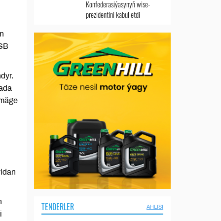
Konfederasiýasynyň wise-
prezidentini kabul etdi
in
USB
dyr.
lada
tmäge
ň
yldan
n
TENDERLER
ÄHLISI
i