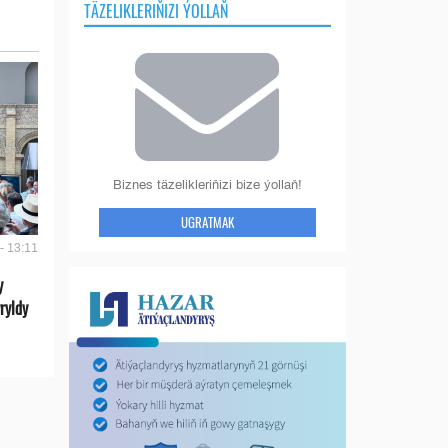
TÄZELIKLERIŇIZI ÝOLLAŇ
Biznes täzelikleriňizi bize ýollaň!
UGRATMAK
- 13:11
y
ryldy