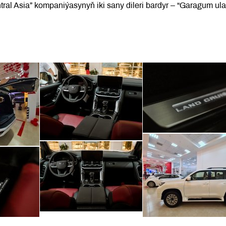
tral Asia” kompaniýasynyň iki sany dileri bardyr – “Garagum ula