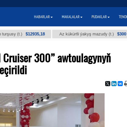
HABARLAR
MAKALALAR
PUDAKLAR
TEND
$12935,18
$300
 (t.)
Az kükürtli ýakyş mazudy (t.)
"
 Cruiser 300” awtoulagynyň
çirildi