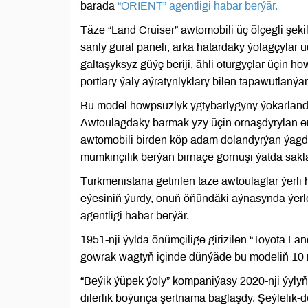
barada
“ORIENT” agentligi habar berýär.
Täze “Land Cruiser” awtomobili üç ölçegli şeki
sanly gural paneli, arka hatardaky ýolagçylar 
galtaşyksyz güýç beriji, ähli oturgyçlar üçin
portlary ýaly aýratynlyklary bilen tapawutlanýar
Bu model howpsuzlyk ygtybarlygyny ýokarlandy
Awtoulagdaky barmak yzy üçin ornaşdyrylan en
awtomobili birden köp adam dolandyrýan ýagdaý
mümkinçilik berýän birnäçe görnüşi ýatda sakla
Türkmenistana getirilen täze awtoulaglar ýerli
eýesiniň ýurdy, onuň öňündäki aýnasynda ýerl
agentligi habar berýär.
1951-nji ýylda önümçilige girizilen “Toyota La
gowrak wagtyň içinde dünýäde bu modeliň 10 
“Beýik ýüpek ýoly” kompaniýasy 2020-nji ýyl
dilerlik boýunça şertnama baglaşdy. Şeýlelik