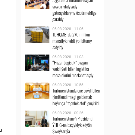
Aşgabatda türkmen-owgan
söwda-ykdysady
gatnaşyklaryny ösdürmeklige
garaldy
06.08.2026 - 11:06
TDHÇMB-da 270 million
manatlyk nebit ýol bitumy
satyldy
06.08.2026 - 11:03
“Hazar Logistik” owgan
wekiliýeti bilen logistika
meselelerini maslahatlaşdy
06.08.2026 - 10:55
Türkmenistanda ene süýdi bilen
iýmitlendirmegi goldamak
boýunça “tegelek stol” geçirildi
06.08.2026 - 09:26
Türkmenistanyň Prezidenti
ÝHHG-na başlyklyk edýän
u
Şweýsariýa