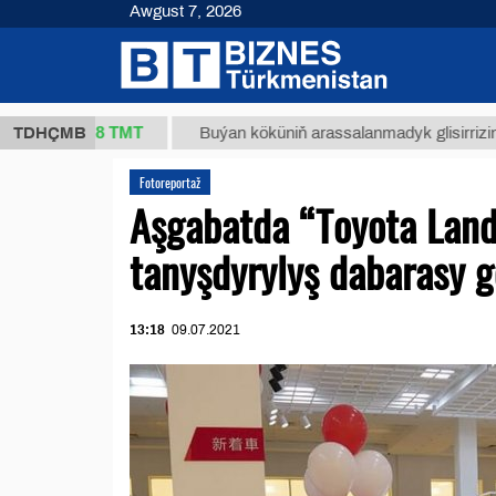
Awgust 7, 2026
37,8 ТМТ
)
TDHÇMB
Buýan köküniň arassalanmadyk glisirrizin turşusy
Fotoreportaž
Aşgabatda “Toyota Land
tanyşdyrylyş dabarasy ge
13:18
09.07.2021