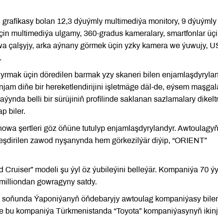
l grafikasy bolan 12,3 dýuýmly multimediýa monitory, 9 dýuýmly
üçin multimediýa ulgamy, 360-gradus kameralary, smartfonlar üç
 howa çalşyjy, arka aýnany görmek üçin yzky kamera we ýuwujy, 
.
rmak üçin döredilen barmak yzy skaneri bilen enjamlaşdyrylan
jam diňe bir hereketlendirijini işletmäge däl-de, eýsem maşga
ynda belli bir sürüjiniň profilinde saklanan sazlamalary dikel
p biler.
 howa şertleri göz öňüne tutulyp enjamlaşdyrylandyr. Awtoulagy
eşdirilen zawod nyşanynda hem görkezilýär diýip, “ORIENT”
nd Cruiser” modeli şu ýyl öz ýubileýini belleýär. Kompaniýa 70 ý
milliondan gowragyny satdy.
yň soňunda Ýaponiýanyň öňdebaryjy awtoulag kompaniýasy bile
-de bu kompaniýa Türkmenistanda “Toyota” kompaniýasynyň ikinj