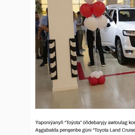
Ýaponiýanyň “Toýota” öňdebaryjy awtoulag kom
Aşgabatda penşenbe güni “Toyota Land Cruise