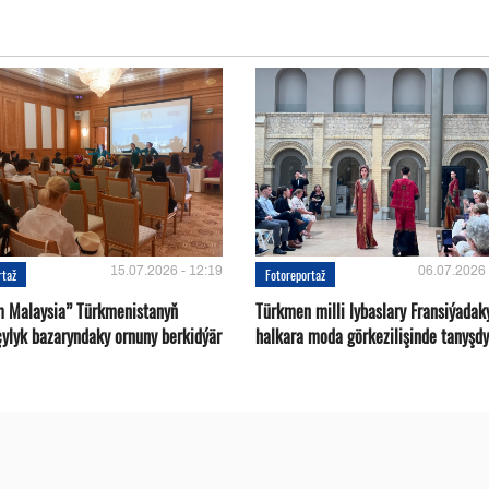
15.07.2026 - 12:19
06.07.2026 
rtaž
Fotoreportaž
m Malaysia” Türkmenistanyň
Türkmen milli lybaslary Fransiýadak
çylyk bazaryndaky ornuny berkidýär
halkara moda görkezilişinde tanyşdy