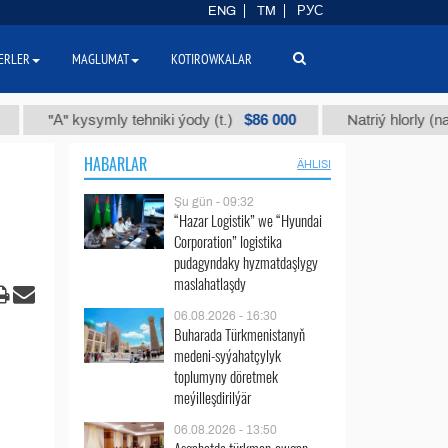
ENG
TM
РУС
ERLER
MAGLUMAT
KOTIROWKALAR
$86 000
А" kysymly tehniki ýody (t.)
Natriý hlorly (nahar duzy
HABARLAR
ÄHLISI
Şu gün - 09:32
“Hazar Logistik” we “Hyundai
Corporation” logistika
pudagyndaky hyzmatdaşlygy
maslahatlaşdy
06.08.2026 - 16:30
Buharada Türkmenistanyň
medeni-syýahatçylyk
toplumyny döretmek
meýilleşdirilýär
06.08.2026 - 13:50