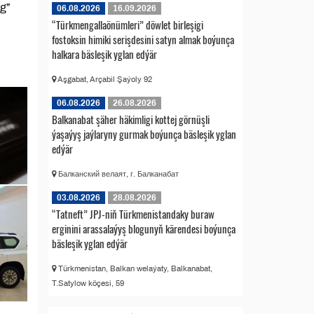
g”
06.08.2026
16.09.2026
“Türkmengallaönümleri” döwlet birleşigi
fostoksin himiki serişdesini satyn almak boýunça
halkara bäsleşik yglan edýär
Aşgabat, Arçabil Şaýoly 92
06.08.2026
26.08.2026
Balkanabat şäher häkimligi kottej görnüşli
ýaşaýyş jaýlaryny gurmak boýunça bäsleşik yglan
edýär
Балканский велаят, г. Балканабат
03.08.2026
28.08.2026
“Tatneft” JPJ-niň Türkmenistandaky buraw
erginini arassalaýyş blogunyň kärendesi boýunça
bäsleşik yglan edýär
Türkmenistan, Balkan welaýaty, Balkanabat,
T.Satylow köçesi, 59