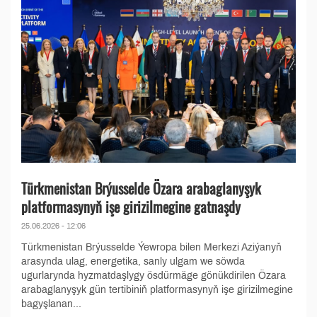
Türkmenistan Brýusselde Özara arabaglanyşyk
platformasynyň işe girizilmegine gatnaşdy
25.06.2026 - 12:06
Türkmenistan Brýusselde Ýewropa bilen Merkezi Aziýanyň
arasynda ulag, energetika, sanly ulgam we söwda
ugurlarynda hyzmatdaşlygy ösdürmäge gönükdirilen Özara
arabaglanyşyk gün tertibiniň platformasynyň işe girizilmegine
bagyşlanan...