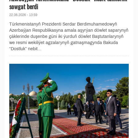
sowgat berdi
22.06.2026 - 13:59
Türkmenistanyň Prezidenti Serdar Berdimuhamedowyň
Azerbaýjan Respublikasyna amala aşyrýan döwlet saparynyň
çäklerinde duşenbe güni iki ýurduň döwlet Baştutanlarynyň
we resmi wekiliýet agzalarynyň gatnaşmagynda Bakuda
“Dostluk” nebit...