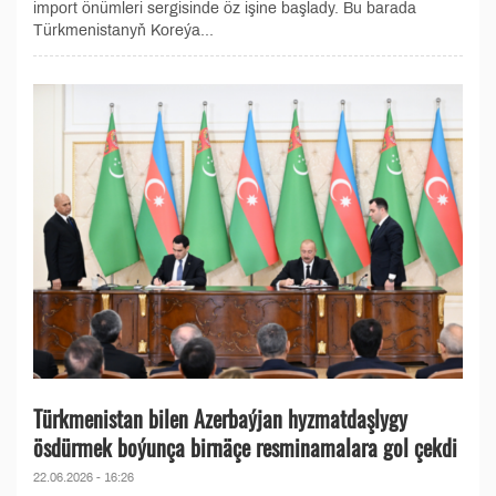
import önümleri sergisinde öz işine başlady. Bu barada
Türkmenistanyň Koreýa...
Türkmenistan bilen Azerbaýjan hyzmatdaşlygy
ösdürmek boýunça birnäçe resminamalara gol çekdi
22.06.2026 - 16:26