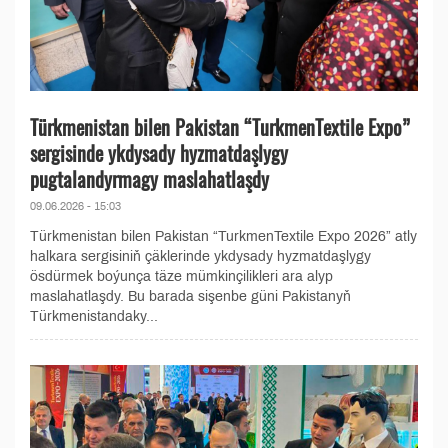
Türkmenistan bilen Pakistan “TurkmenTextile Expo”
sergisinde ykdysady hyzmatdaşlygy
pugtalandyrmagy maslahatlaşdy
09.06.2026 - 15:03
Türkmenistan bilen Pakistan “TurkmenTextile Expo 2026” atly
halkara sergisiniň çäklerinde ykdysady hyzmatdaşlygy
ösdürmek boýunça täze mümkinçilikleri ara alyp
maslahatlaşdy. Bu barada sişenbe güni Pakistanyň
Türkmenistandaky...