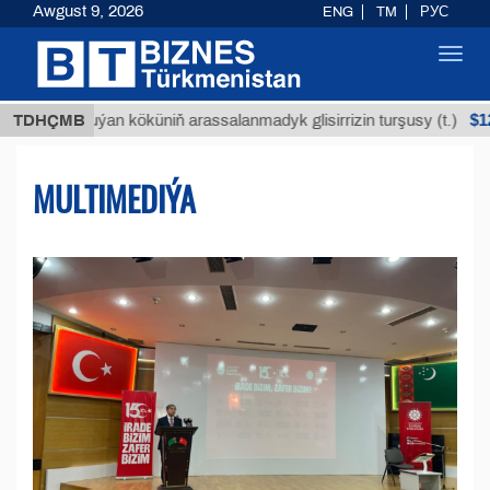
Awgust 9, 2026
ENG
TM
РУС
Toggl
navig
$12935,18
Buýan köküniň arassalanmadyk glisirrizin turşusy (t.)
TDHÇMB
MULTIMEDIÝA