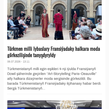
Türkmen milli lybaslary Fransiýadaky halkara moda
görkezilişinde tanyşdyryldy
06.07.2026 - 13:11
Türkmenistanyň milli egin-eşikleri 4-nji iýulda Fransiýanyň
Dowil şäherinde geçirilen “Art-Storytelling Paris–Deauville”
atly halkara dizaýnerler moda sergisinde görkezildi. Bu
barada Türkmenistanyň Fransiýadaky ilçihanasy habar berdi.
Sergä Türkmenistanyň...