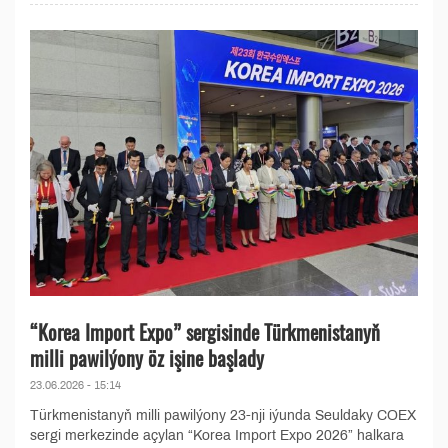
“Korea Import Expo” sergisinde Türkmenistanyň
milli pawilýony öz işine başlady
23.06.2026 - 15:14
Türkmenistanyň milli pawilýony 23-nji iýunda Seuldaky COEX
sergi merkezinde açylan “Korea Import Expo 2026” halkara