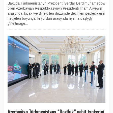
Bakuda Türkmenistanyň Prezidenti Serdar Berdimuhamedow
bilen Azerbaýjan Respublikasynyň Prezidenti Ilham Aliýewiň
arasynda ikiçäk we giňeldilen düzümde geçirilen gepleşikleriň
netijeleri boýunça iki ýurduň arasynda hyzmatdaşlygy
giňeltmäge...
Azerbaýjan Türkmenistana “Dostluk” nebit tankerini