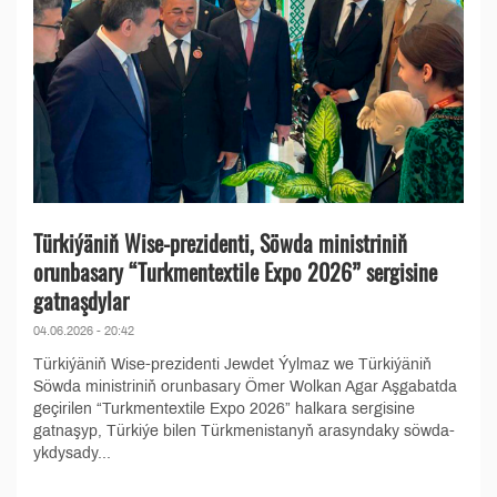
Türkiýäniň Wise-prezidenti, Söwda ministriniň
orunbasary “Turkmentextile Expo 2026” sergisine
gatnaşdylar
04.06.2026 - 20:42
Türkiýäniň Wise-prezidenti Jewdet Ýylmaz we Türkiýäniň
Söwda ministriniň orunbasary Ömer Wolkan Agar Aşgabatda
geçirilen “Turkmentextile Expo 2026” halkara sergisine
gatnaşyp, Türkiýe bilen Türkmenistanyň arasyndaky söwda-
ykdysady...