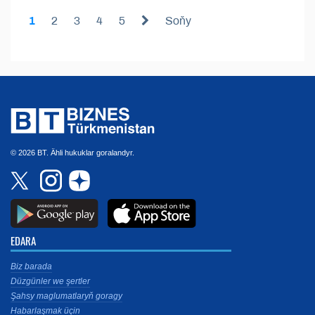
1
2
3
4
5
Soňy
© 2026 BT. Ähli hukuklar goralandyr.
EDARA
Biz barada
Düzgünler we şertler
Şahsy maglumatlaryň goragy
Habarlaşmak üçin