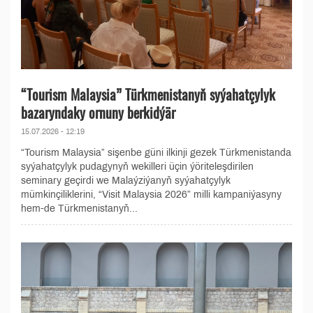
“Tourism Malaysia” Türkmenistanyň syýahatçylyk
bazaryndaky ornuny berkidýär
15.07.2026 - 12:19
“Tourism Malaysia” sişenbe güni ilkinji gezek Türkmenistanda
syýahatçylyk pudagynyň wekilleri üçin ýöriteleşdirilen
seminary geçirdi we Malaýziýanyň syýahatçylyk
mümkinçiliklerini, “Visit Malaysia 2026” milli kampaniýasyny
hem-de Türkmenistanyň...