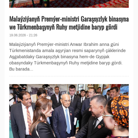
Malaýziýanyň Premýer-ministri Garaşsyzlyk binasyna
we Türkmenbaşynyň Ruhy metjidine baryp gördi
19.06.2026 - 21:26
Malaýziýanyň Premýer-ministri Anwar Ibrahim anna güni
Türkmenistanda amala aşyrýan resmi saparynyň çäklerinde
Aşgabatdaky Garaşsyzlyk binasyna hem-de Gypjak
obasyndaky Türkmenbaşynyň Ruhy metjidine baryp gördi.
Bu barada...