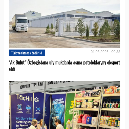
01.08.2026 - 09:38
Türkmenistanda öndürildi
“Ak Bulut” Özbegistana uly mukdarda asma potoloklaryny eksport
etdi