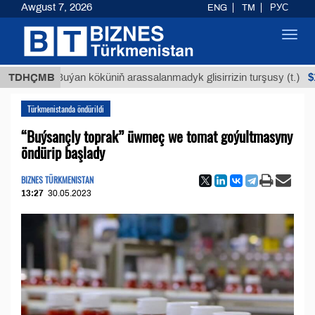
Awgust 7, 2026
ENG
TM
РУС
Toggl
navig
$12935,
TDHÇMB
Buýan köküniň arassalanmadyk glisirrizin turşusy (t.)
Türkmenistanda öndürildi
“Buýsançly toprak” üwmeç we tomat goýultmasyny
öndürip başlady
BIZNES TÜRKMENISTAN
13:27
30.05.2023