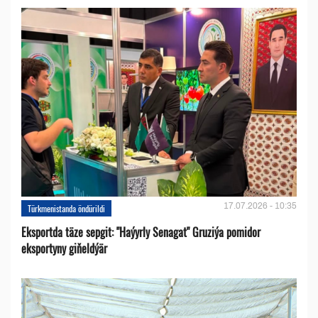
17.07.2026 - 10:35
Türkmenistanda öndürildi
Eksportda täze sepgit: "Haýyrly Senagat" Gruziýa pomidor
eksportyny giňeldýär