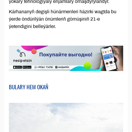
ýokary tehnologiýaly enjamlary ornaşdyrylandyr.
Kärhananyň degişli hünärmenleri häzirki wagtda bu
ýerde öndürilýän önümleriň görnüşiniň 21-e
ýetendigini belleýärler.
BULARY HEM OKAŇ