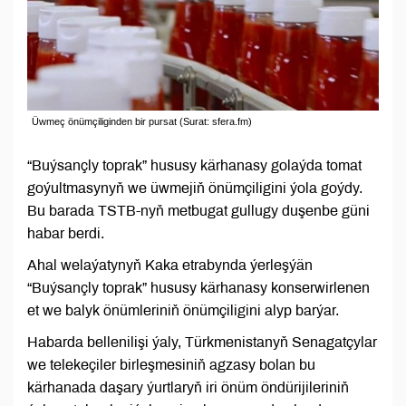
Üwmeç önümçiliginden bir pursat (Surat: sfera.fm)
“Buýsançly toprak” hususy kärhanasy golaýda tomat
goýultmasynyň we üwmejiň önümçiligini ýola goýdy.
Bu barada TSTB-nyň metbugat gullugy duşenbe güni
habar berdi.
Ahal welaýatynyň Kaka etrabynda ýerleşýän
“Buýsançly toprak” hususy kärhanasy konserwirlenen
et we balyk önümleriniň önümçiligini alyp barýar.
Habarda bellenilişi ýaly, Türkmenistanyň Senagatçylar
we telekeçiler birleşmesiniň agzasy bolan bu
kärhanada daşary ýurtlaryň iri önüm öndürijileriniň