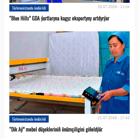
25.07.2026 - 11:04
Türkmenistanda öndürildi
“Blue Hills” GDA ýurtlaryna kagyz eksportyny artdyrýar
21.07.2026 - 17:42
Türkmenistanda öndürildi
“Dik Aý” mebel düşekleriniň önümçiligini giňeldýär