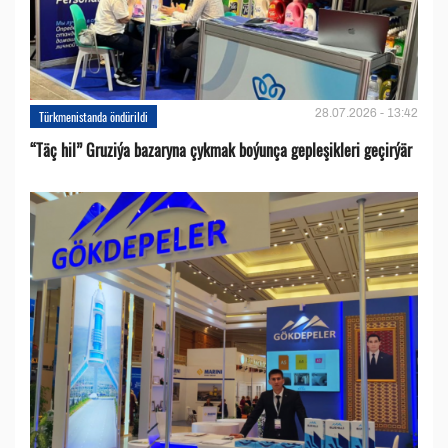
28.07.2026 - 13:42
Türkmenistanda öndürildi
“Täç hil” Gruziýa bazaryna çykmak boýunça gepleşikleri geçirýär