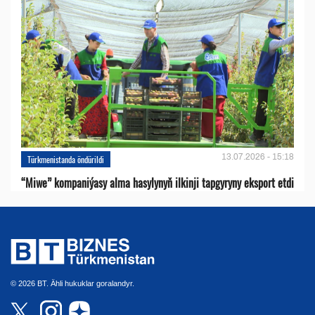
13.07.2026 - 15:18
Türkmenistanda öndürildi
“Miwe” kompaniýasy alma hasylynyň ilkinji tapgyryny eksport etdi
© 2026 BT. Ähli hukuklar goralandyr.