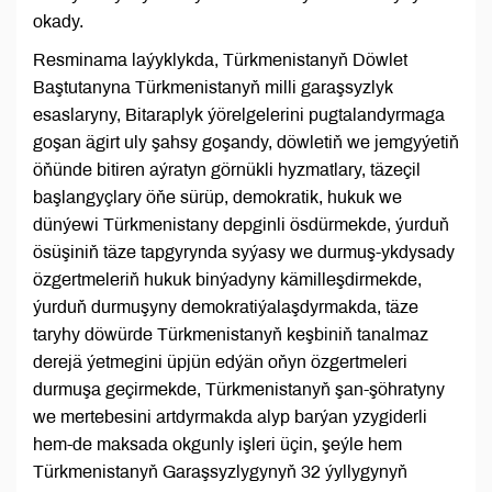
okady.
Resminama laýyklykda, Türkmenistanyň Döwlet
Baştutanyna Türkmenistanyň milli garaşsyzlyk
esaslaryny, Bitaraplyk ýörelgelerini pugtalandyrmaga
goşan ägirt uly şahsy goşandy, döwletiň we jemgyýetiň
öňünde bitiren aýratyn görnükli hyzmatlary, täzeçil
başlangyçlary öňe sürüp, demokratik, hukuk we
dünýewi Türkmenistany depginli ösdürmekde, ýurduň
ösüşiniň täze tapgyrynda syýasy we durmuş-ykdysady
özgertmeleriň hukuk binýadyny kämilleşdirmekde,
ýurduň durmuşyny demokratiýalaşdyrmakda, täze
taryhy döwürde Türkmenistanyň keşbiniň tanalmaz
derejä ýetmegini üpjün edýän oňyn özgertmeleri
durmuşa geçirmekde, Türkmenistanyň şan-şöhratyny
we mertebesini artdyrmakda alyp barýan yzygiderli
hem-de maksada okgunly işleri üçin, şeýle hem
Türkmenistanyň Garaşsyzlygynyň 32 ýyllygynyň