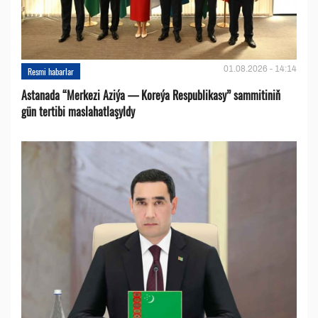
01.08.2026 - 14:14
Resmi habarlar
Astanada “Merkezi Aziýa — Koreýa Respublikasy” sammitiniň
gün tertibi maslahatlaşyldy