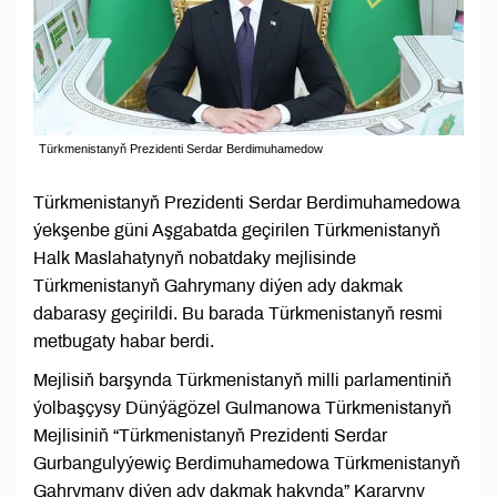
Türkmenistanyň Prezidenti Serdar Berdimuhamedow
Türkmenistanyň Prezidenti Serdar Berdimuhamedowa
ýekşenbe güni Aşgabatda geçirilen Türkmenistanyň
Halk Maslahatynyň nobatdaky mejlisinde
Türkmenistanyň Gahrymany diýen ady dakmak
dabarasy geçirildi. Bu barada Türkmenistanyň resmi
metbugaty habar berdi.
Mejlisiň barşynda Türkmenistanyň milli parlamentiniň
ýolbaşçysy Dünýägözel Gulmanowa Türkmenistanyň
Mejlisiniň “Türkmenistanyň Prezidenti Serdar
Gurbangulyýewiç Berdimuhamedowa Türkmenistanyň
Gahrymany diýen ady dakmak hakynda” Kararyny