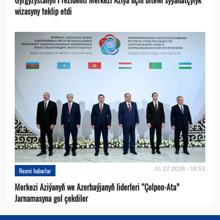
wizasyny teklip etdi
31.07.2026 - 18:53
Resmi habarlar
Merkezi Aziýanyň we Azerbaýjanyň liderleri “Çolpon-Ata”
Jarnamasyna gol çekdiler