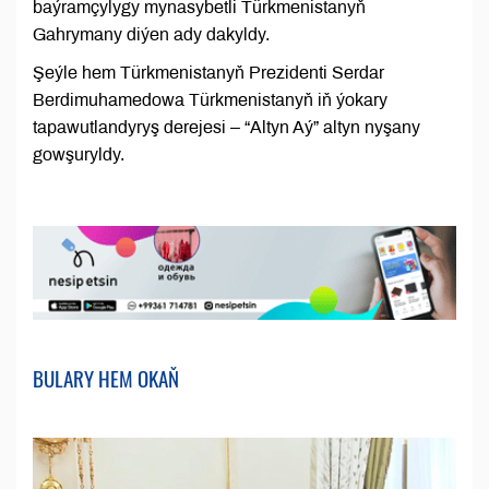
baýramçylygy mynasybetli Türkmenistanyň
Gahrymany diýen ady dakyldy.
Şeýle hem Türkmenistanyň Prezidenti Serdar
Berdimuhamedowa Türkmenistanyň iň ýokary
tapawutlandyryş derejesi – “Altyn Aý” altyn nyşany
gowşuryldy.
BULARY HEM OKAŇ