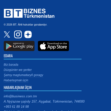
© 2026 BT. Ähli hukuklar goralandyr.
EDARA
Biz barada
Düzgünler we şertler
Şahsy maglumatlaryň goragy
Habarlaşmak üçin
HABARLAŞMAK ÜÇIN
info@business.com.tm
A.Nyýazow şaýoly 157, Aşgabat, Türkmenistan, 744000
+993 61 89 14 98