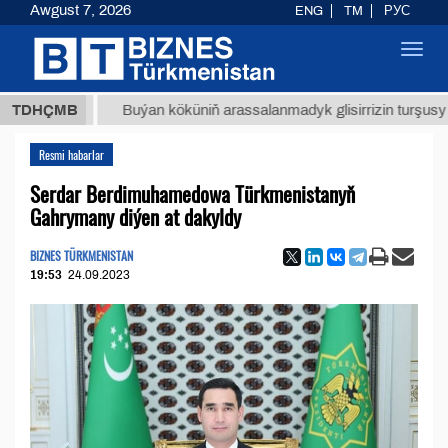
Awgust 7, 2026
ENG
TM
РУС
Toggl
navig
ТМТ
$1
TDHÇMB
Buýan köküniň arassalanmadyk glisirrizin turşusy (t.)
Resmi habarlar
Serdar Berdimuhamedowa Türkmenistanyň
Gahrymany diýen at dakyldy
BIZNES TÜRKMENISTAN
19:53
24.09.2023