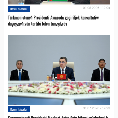
01.08.2026 - 12:04
Resmi habarlar
Türkmenistanyň Prezidenti Awazada geçiriljek konsultatiw
duşuşygyň gün tertibi bilen tanyşdyrdy
31.07.2026 - 19:23
Resmi habarlar
Gyrgyzystanyň Prezidenti Merkezi Aziýa üçin bitewi syýahatçylyk