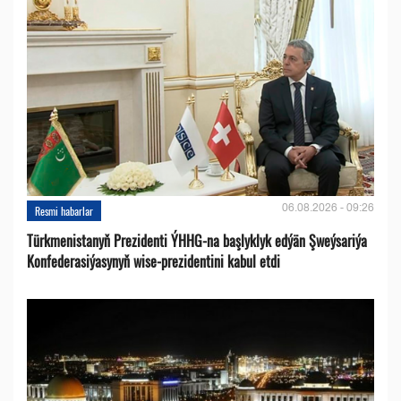
06.08.2026 - 09:26
Resmi habarlar
Türkmenistanyň Prezidenti ÝHHG-na başlyklyk edýän Şweýsariýa
Konfederasiýasynyň wise-prezidentini kabul etdi