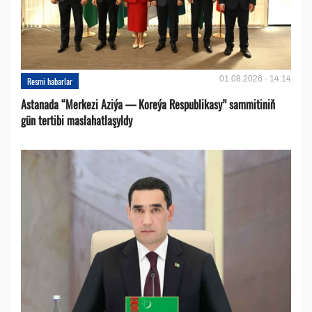
01.08.2026 - 14:14
Resmi habarlar
Astanada “Merkezi Aziýa — Koreýa Respublikasy” sammitiniň
gün tertibi maslahatlaşyldy