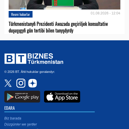
01.08.2026 - 12:04
Resmi habarlar
Türkmenistanyň Prezidenti Awazada geçiriljek konsultatiw
duşuşygyň gün tertibi bilen tanyşdyrdy
© 2026 BT. Ähli hukuklar goralandyr.
EDARA
Biz barada
Düzgünler we şertler