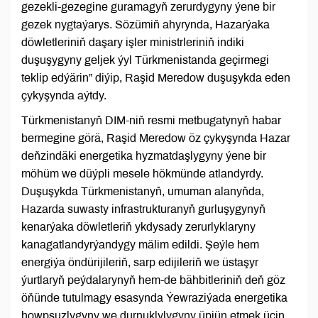
gezekli-gezegine guramagyň zerurdygyny ýene bir
gezek nygtaýarys. Sözümiň ahyrynda, Hazarýaka
döwletleriniň daşary işler ministrleriniň indiki
duşuşygyny geljek ýyl Türkmenistanda geçirmegi
teklip edýärin” diýip, Raşid Meredow duşuşykda eden
çykyşynda aýtdy.
Türkmenistanyň DIM-niň resmi metbugatynyň habar
bermegine görä, Raşid Meredow öz çykyşynda Hazar
deňzindäki energetika hyzmatdaşlygyny ýene bir
möhüm we düýpli mesele hökmünde atlandyrdy.
Duşuşykda Türkmenistanyň, umuman alanyňda,
Hazarda suwasty infrastrukturanyň gurluşygynyň
kenarýaka döwletleriň ykdysady zerurlyklaryny
kanagatlandyrýandygy mälim edildi. Şeýle hem
energiýa öndürijileriň, sarp edijileriň we üstaşyr
ýurtlaryň peýdalarynyň hem-de bähbitleriniň deň göz
öňünde tutulmagy esasynda Ýewraziýada energetika
howpsuzlygyny we durnuklylygyny üpjün etmek üçin