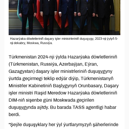
Hazarýaka döwletleriniň daşary işler ministrleriniň duşuşygy, 2023-nji ýylyň 5-
nji dekabry, Moskwa, Russiýa.
Türkmenistan 2024-nji ýylda Hazarýaka döwletleriniň
(Türkmenistan, Russiýa, Azerbaýjan, Eýran,
Gazagystan) daşary işler ministrleriniň duşuşygyny
ýurtda geçirmegi teklip edýär diýip, Türkmenistanyň
Ministrler Kabinetiniň Başlygynyň Orunbasary, Daşary
işler ministri Raşid Meredow Hazarýaka döwletleriniň
DIM-niň sişenbe güni Moskwada geçirilen
duşuşygynda aýtdy. Bu barada TASS agentligi habar
berdi.
“Şeýle duşuşyklary her ýyl ýurtlarymyzyň şäherlerinde