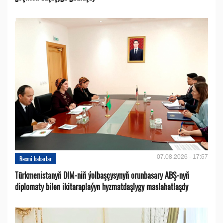
07.08.2026 - 17:57
Resmi habarlar
Türkmenistanyň DIM-niň ýolbaşçysynyň orunbasary ABŞ-nyň
diplomaty bilen ikitaraplaýyn hyzmatdaşlygy maslahatlaşdy