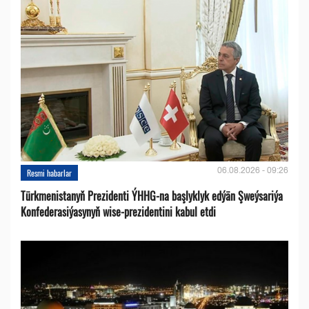
06.08.2026 - 09:26
Resmi habarlar
Türkmenistanyň Prezidenti ÝHHG-na başlyklyk edýän Şweýsariýa
Konfederasiýasynyň wise-prezidentini kabul etdi