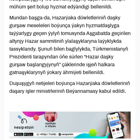
möhüm şert bolup hyzmat edýändigi bellenildi.
Mundan başga-da, Hazarýaka döwletleriniň daşky
gurşaw meseleleri boýunça ýakyn hyzmatdaşlyga
taýýarlygy geçen ýylyň tomusynda Aşgabatda geçirilen
altynjy Hazar sammitiniň ylalaşyklaryna laýyklykda
tassyklandy. Şunuň bilen baglylykda, Türkmenistanyň
Prezidenti tarapyndan öňe sürlen “Hazar daşky
gurşaw başlangyjynyň” çäklerinde işjeň halkara
gatnaşyklarynyň ýokary ähmiýeti bellenildi.
Duşuşygyň netijeleri boýunça Hazarýaka döwletleriniň
daşary işler ministrleriniň Beýannamasy kabul edildi.