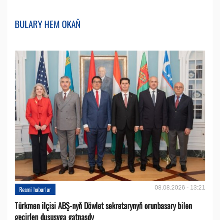
BULARY HEM OKAŇ
08.08.2026 - 13:21
Resmi habarlar
Türkmen ilçisi ABŞ-nyň Döwlet sekretarynyň orunbasary bilen
geçirlen duşuşyga gatnaşdy