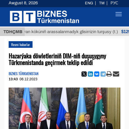
Awgust 8, 2026
ENG
TM
РУС
Toggl
navig
$12935,18
Buýan köküniň arassalanmadyk glisirrizin turşusy (t.)
TDHÇMB
Resmi habarlar
Hazarýaka döwletleriniň DIM-niň duşuşygyny
Türkmenistanda geçirmek teklip edildi
BIZNES TÜRKMENISTAN
13:43
06.12.2023