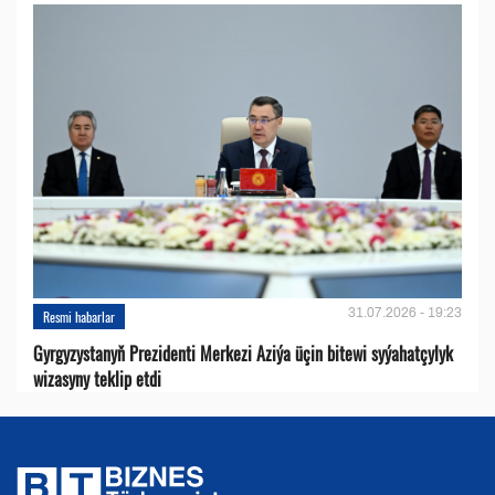
31.07.2026 - 19:23
Resmi habarlar
Gyrgyzystanyň Prezidenti Merkezi Aziýa üçin bitewi syýahatçylyk
wizasyny teklip etdi