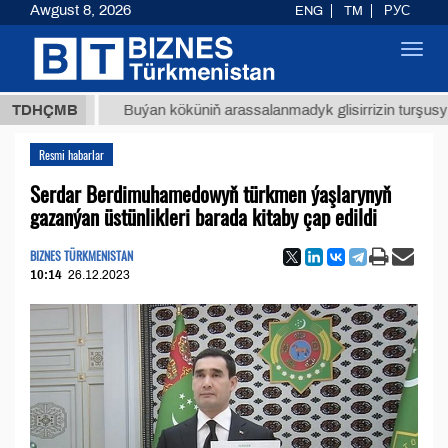
Awgust 8, 2026
ENG
TM
РУС
Toggl
navig
МТ
$12
TDHÇMB
Buýan köküniň arassalanmadyk glisirrizin turşusy (t.)
Resmi habarlar
Serdar Berdimuhamedowyň türkmen ýaşlarynyň
gazanýan üstünlikleri barada kitaby çap edildi
BIZNES TÜRKMENISTAN
10:14
26.12.2023