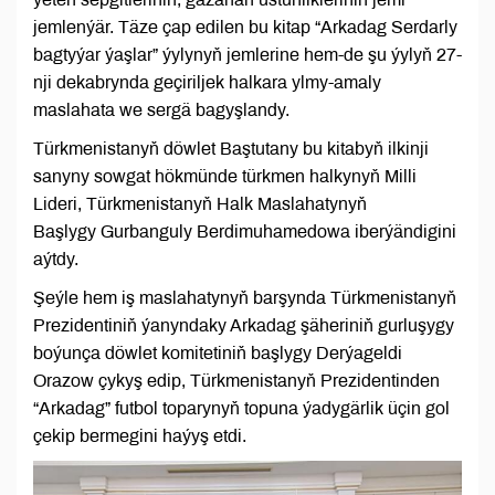
jemlenýär. Täze çap edilen bu kitap “Arkadag Serdarly
bagtyýar ýaşlar” ýylynyň jemlerine hem-de şu ýylyň 27-
nji dekabrynda geçiriljek halkara ylmy-amaly
maslahata we sergä bagyşlandy.
Türkmenistanyň döwlet Baştutany bu kitabyň ilkinji
sanyny sowgat hökmünde türkmen halkynyň Milli
Lideri, Türkmenistanyň Halk Maslahatynyň
Başlygy Gurbanguly Berdimuhamedowa iberýändigini
aýtdy.
Şeýle hem iş maslahatynyň barşynda Türkmenistanyň
Prezidentiniň ýanyndaky Arkadag şäheriniň gurluşygy
boýunça döwlet komitetiniň başlygy Derýageldi
Orazow çykyş edip, Türkmenistanyň Prezidentinden
“Arkadag” futbol toparynyň topuna ýadygärlik üçin gol
çekip bermegini haýyş etdi.