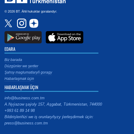
© 2026 BT. Ähli hukuklar goralandyr.
EDARA
Biz barada
Düzgünler we şertler
Şahsy maglumatlaryň goragy
Habarlaşmak üçin
HABARLAŞMAK ÜÇIN
info@business.com.tm
A.Nyýazow şaýoly 157, Aşgabat, Türkmenistan, 744000
+993 61 89 14 98
Bildirişleriňizi we iş orunlaryňyzy ýerleşdirmek üçin:
press@business.com.tm