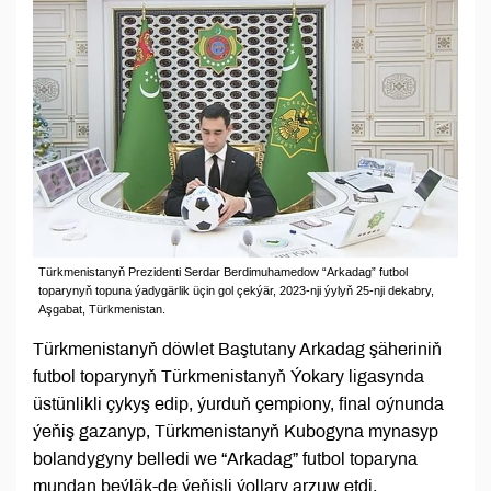
Türkmenistanyň Prezidenti Serdar Berdimuhamedow “Arkadag” futbol
toparynyň topuna ýadygärlik üçin gol çekýär, 2023-nji ýylyň 25-nji dekabry,
Aşgabat, Türkmenistan.
Türkmenistanyň döwlet Baştutany Arkadag şäheriniň
futbol toparynyň Türkmenistanyň Ýokary ligasynda
üstünlikli çykyş edip, ýurduň çempiony, final oýnunda
ýeňiş gazanyp, Türkmenistanyň Kubogyna mynasyp
bolandygyny belledi we “Arkadag” futbol toparyna
mundan beýläk-de ýeňişli ýollary arzuw etdi.