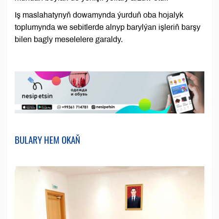
Iş maslahatynyň dowamynda ýurduň oba hojalyk
toplumynda we sebitlerde alnyp barylýan işleriň barşy
bilen bagly meselelere garaldy.
BULARY HEM OKAŇ