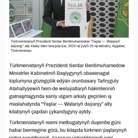
Türkmenistanyň Prezidenti Serdar Berdimuhamedow “Ýaşlar — Watanyň
daýanjy” atly kitaby bilen tanyşdyrýar, 2023-nji ýylyň 25-nji dekabry, Aşgabat,
Türkmenistan.
Türkmenistanyň Prezidenti Serdar Berdimuhamedow
Ministrler Kabinetiniň Başlygynyň obasenagat
toplumyna gözegçilik edýän orunbasary Taňryguly
Atahallyýewiň hem-de welaýatlaryň häkimleriniň
gatnaşmagynda sanly ulgam arkaly geçirilen iş
maslahatynda “Ýaşlar — Watanyň daýanjy” atly
kitabynyň çapdan çykandygyny aýtdy.
Türkmenistanyň resmi metbugatynyň duşenbe güni
habar bermegine görä, bu kitapda türkmen ýaşlarynyň
ýeten sepgitleriniň, gazanan üstünlikleriniň jemi