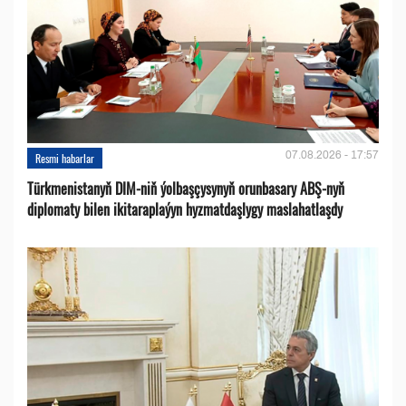
07.08.2026 - 17:57
Resmi habarlar
Türkmenistanyň DIM-niň ýolbaşçysynyň orunbasary ABŞ-nyň
diplomaty bilen ikitaraplaýyn hyzmatdaşlygy maslahatlaşdy