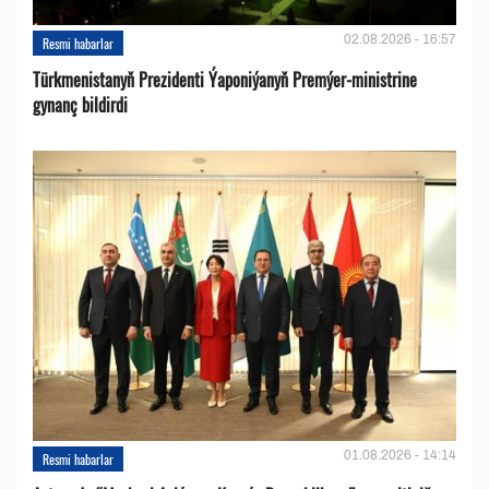
02.08.2026 - 16:57
Resmi habarlar
Türkmenistanyň Prezidenti Ýaponiýanyň Premýer-ministrine
gynanç bildirdi
01.08.2026 - 14:14
Resmi habarlar