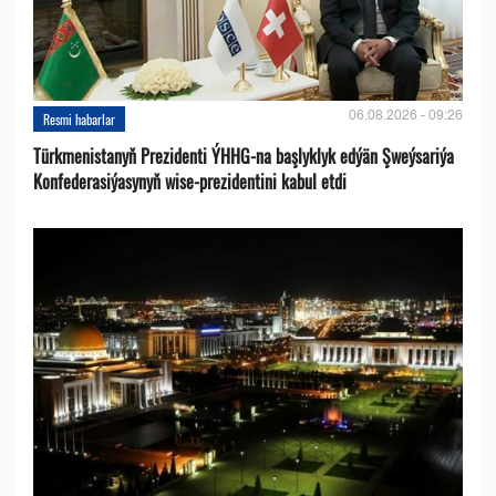
06.08.2026 - 09:26
Resmi habarlar
Türkmenistanyň Prezidenti ÝHHG-na başlyklyk edýän Şweýsariýa
Konfederasiýasynyň wise-prezidentini kabul etdi