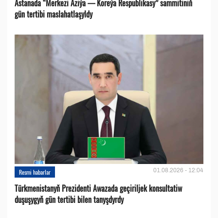
Astanada “Merkezi Aziýa — Koreýa Respublikasy” sammitiniň
gün tertibi maslahatlaşyldy
01.08.2026 - 12:04
Resmi habarlar
Türkmenistanyň Prezidenti Awazada geçiriljek konsultatiw
duşuşygyň gün tertibi bilen tanyşdyrdy