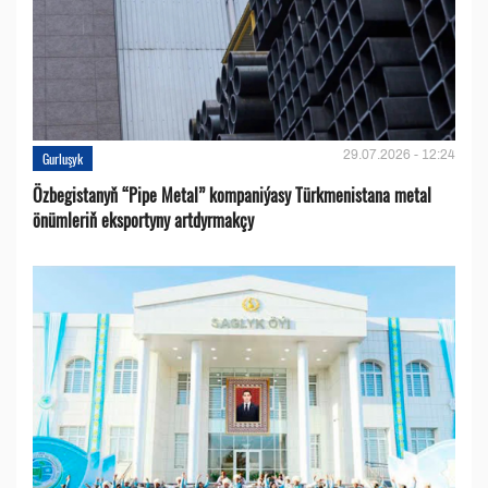
29.07.2026 - 12:24
Gurluşyk
Özbegistanyň “Pipe Metal” kompaniýasy Türkmenistana metal
önümleriň eksportyny artdyrmakçy