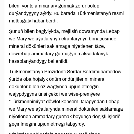
bilen, ýörite ammarlary gurmak zerur bolup
durýandygyny aýtdy. Bu barada Türkmenistanyň resmi
metbugaty habar berdi.
Şunuň bilen baglylykda, mejlisiň dowamynda Lebap
we Mary welaýatlarynyň etraplarynyň birnäçesinde
mineral dökünleri saklamaga niýetlenen täze,
döwrebap ammarlary gurmagyň maksadalaýyk
hasaplanýandygy bellenildi.
Türkmenistanyň Prezidenti Serdar Berdimuhamedow
ýurtda oba hojalyk önüm öndürijilerini mineral
dökünler bilen öz wagtynda üpjün etmegiň
wajypdygyna ünsi çekdi we wise-premýere
“Türkmenhimiýa” döwlet konserni tarapyndan Lebap
we Mary welaýatlarynda mineral dökünleri saklamaga
niýetlenen ammarlary gurmak boýunça degişli işleriň
geçirilmegini üpjün etmegi tabşyrdy.