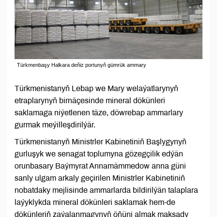
Türkmenbaşy Halkara deňiz portunyň gümrük ammary
Türkmenistanyň Lebap we Mary welaýatlarynyň
etraplarynyň birnäçesinde mineral dökünleri
saklamaga niýetlenen täze, döwrebap ammarlary
gurmak meýilleşdirilýär.
Türkmenistanyň Ministrler Kabinetiniň Başlygynyň
gurluşyk we senagat toplumyna gözegçilik edýän
orunbasary Baýmyrat Annamämmedow anna güni
sanly ulgam arkaly geçirilen Ministrler Kabinetiniň
nobatdaky mejlisinde ammarlarda bildirilýän talaplara
laýyklykda mineral dökünleri saklamak hem-de
dökünleriň zaýalanmagynyň öňüni almak maksady