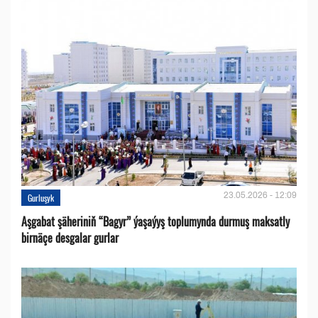
23.05.2026 - 12:09
Gurluşyk
Aşgabat şäheriniň “Bagyr” ýaşaýyş toplumynda durmuş maksatly
birnäçe desgalar gurlar