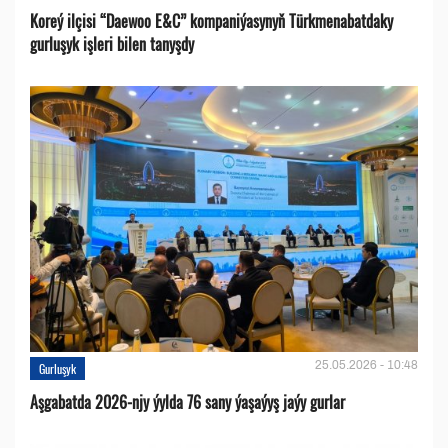
Koreý ilçisi “Daewoo E&C” kompaniýasynyň Türkmenabatdaky
gurluşyk işleri bilen tanyşdy
25.05.2026 - 10:48
Gurluşyk
Aşgabatda 2026-njy ýylda 76 sany ýaşaýyş jaýy gurlar