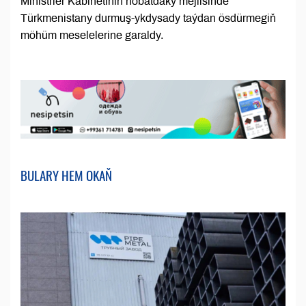
Ministrler Kabinetiniň nobatdaky mejlisinde
Türkmenistany durmuş-ykdysady taýdan ösdürmegiň
möhüm meselelerine garaldy.
BULARY HEM OKAŇ