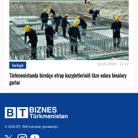
16.05.2026 - 12:22
Gurluşyk
Türkmenistanda birnäçe etrap kazyýetleriniň täze edara binalary
gurlar
© 2026 BT. Ähli hukuklar goralandyr.