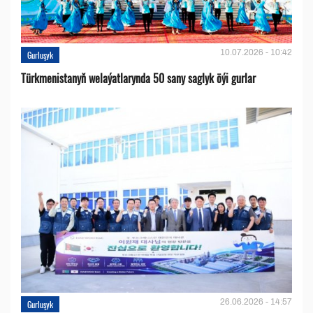
10.07.2026 - 10:42
Gurluşyk
Türkmenistanyň welaýatlarynda 50 sany saglyk öýi gurlar
26.06.2026 - 14:57
Gurluşyk