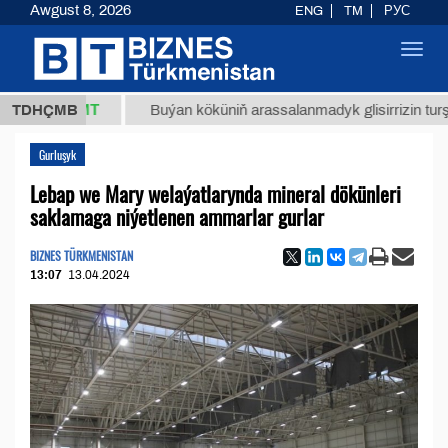
Awgust 8, 2026
ENG
TM
РУС
Toggl
navig
7,8 ТМТ
TDHÇMB
Buýan köküniň arassalanmadyk glisirrizin turşusy (t.
Gurluşyk
Lebap we Mary welaýatlarynda mineral dökünleri
saklamaga niýetlenen ammarlar gurlar
BIZNES TÜRKMENISTAN
13:07
13.04.2024