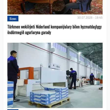
30.07.2026 - 19:45
Biznes
Türkmen wekiliýeti Niderland kompaniýalary bilen hyzmatdaşlygy
ösdürmegiň ugurlaryna garady