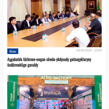
06.08.2026 - 13:50
Biznes
Aşgabatda türkmen-owgan söwda-ykdysady gatnaşyklaryny
ösdürmeklige garaldy