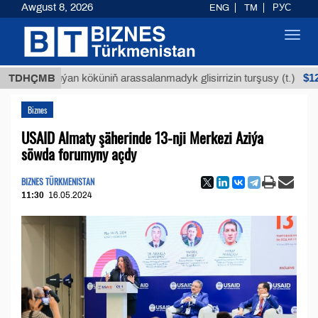
Awgust 8, 2026
ENG
TM
РУС
Toggl
navig
$12935,18
Buýan köküniň arassalanmadyk glisirrizin turşusy (t.)
TDHÇMB
Biznes
USAID Almaty şäherinde 13-nji Merkezi Aziýa
söwda forumyny açdy
BIZNES TÜRKMENISTAN
11:30
16.05.2024