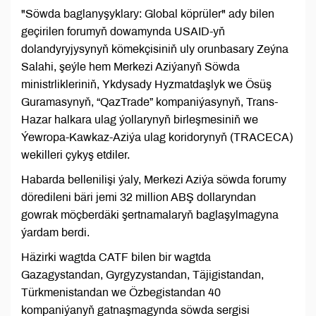
"Söwda baglanyşyklary: Global köprüler" ady bilen
geçirilen forumyň dowamynda USAID-yň
dolandyryjysynyň kömekçisiniň uly orunbasary Zeýna
Salahi, şeýle hem Merkezi Aziýanyň Söwda
ministrlikleriniň, Ykdysady Hyzmatdaşlyk we Ösüş
Guramasynyň, “QazTrade” kompaniýasynyň, Trans-
Hazar halkara ulag ýollarynyň birleşmesiniň we
Ýewropa-Kawkaz-Aziýa ulag koridorynyň (TRACECA)
wekilleri çykyş etdiler.
Habarda bellenilişi ýaly, Merkezi Aziýa söwda forumy
döredileni bäri jemi 32 million ABŞ dollaryndan
gowrak möçberdäki şertnamalaryň baglaşylmagyna
ýardam berdi.
Häzirki wagtda CATF bilen bir wagtda
Gazagystandan, Gyrgyzystandan, Täjigistandan,
Türkmenistandan we Özbegistandan 40
kompaniýanyň gatnaşmagynda söwda sergisi