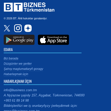
© 2026 BT. Ähli hukuklar goralandyr.
EDARA
Biz barada
Düzgünler we şertler
Şahsy maglumatlaryň goragy
Habarlaşmak üçin
HABARLAŞMAK ÜÇIN
info@business.com.tm
A.Nyýazow şaýoly 157, Aşgabat, Türkmenistan, 744000
+993 61 89 14 98
Bildirişleriňizi we iş orunlaryňyzy ýerleşdirmek üçin:
press@business.com.tm