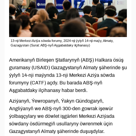
13-nji Merkezi Aziýa söwda forumy, 2024-nji ýylyň 14-nji maýy, Almaty,
Gazagystan (Surat: ABŞ-nyň Aşgabatdaky ilçihanasy)
Amerikanyň Birleşen Ştatlarynyň (ABŞ) Halkara ösüş
guramasy (USAID) Gazagystanyň Almaty şäherinde şu
ýylyň 14-nji maýynda 13-nji Merkezi Aziýa söwda
forumyny (CATF) açdy. Bu barada ABŞ-nyň
Aşgabatdaky ilçihanasy habar berdi.
Aziýanyň, Ýewropanyň, Ýakyn Gündogaryň,
Angliýanyň we ABŞ-nyň 300-den gowrak işewür
ýolbaşçylary we döwlet işgärleri Merkezi Aziýada
söwdany ösdürmegiň usullaryny öwrenmek üçin
Gazagystanyň Almaty şäherinde duşuşdylar.