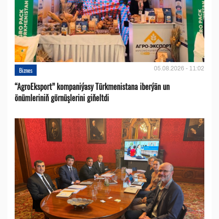
05.08.2026 - 11:02
Biznes
“AgroEksport” kompaniýasy Türkmenistana iberýän un
önümleriniň görnüşlerini giňeltdi