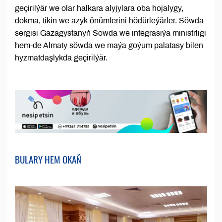
geçirilýär we olar halkara alyjylara oba hojalygy,
dokma, tikin we azyk önümlerini hödürleýärler. Söwda
sergisi Gazagystanyň Söwda we integrasiýa ministrligi
hem-de Almaty söwda we maýa goýum palatasy bilen
hyzmatdaşlykda geçirilýär.
BULARY HEM OKAŇ