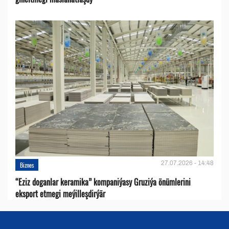
27.07.2026 - 14:48
Biznes
“Eziz doganlar keramika” kompaniýasy Gruziýa önümlerini
eksport etmegi meýilleşdirýär