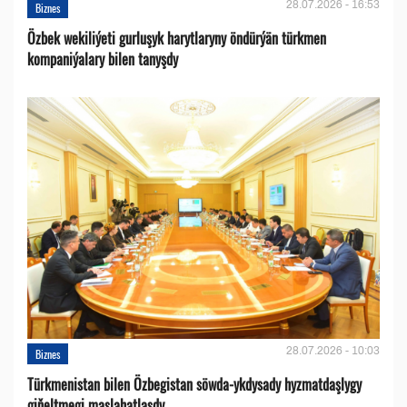
28.07.2026 - 16:53
Biznes
Özbek wekiliýeti gurluşyk harytlaryny öndürýän türkmen
kompaniýalary bilen tanyşdy
28.07.2026 - 10:03
Biznes
Türkmenistan bilen Özbegistan söwda-ykdysady hyzmatdaşlygy
giňeltmegi maslahatlaşdy