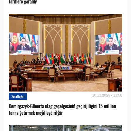
tariflere garaldy
16.11.2023 - 11:58
Sebitleýin
Demirgazyk-Günorta ulag geçelgesiniň geçirijiligini 15 million
tonna ýetirmek meýilleşdirilýär