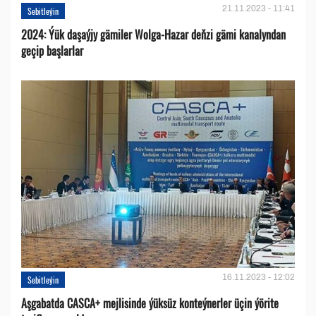
21.11.2023 - 11:41
Sebitleýin
2024: Ýük daşaýjy gämiler Wolga-Hazar deňzi gämi kanalyndan
geçip başlarlar
16.11.2023 - 12:02
Sebitleýin
Aşgabatda CASCA+ mejlisinde ýüksüz konteýnerler üçin ýörite