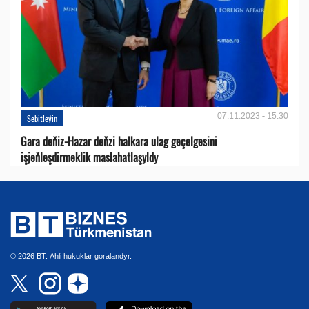
07.11.2023 - 15:30
Sebitleýin
Gara deňiz-Hazar deňzi halkara ulag geçelgesini
işjeňleşdirmeklik maslahatlaşyldy
© 2026 BT. Ähli hukuklar goralandyr.