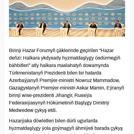
Birinji Hazar Forumyň çäklerinde geçirilen “Hazar
deňzi: Halkara ykdysady hyzmatdaşlygy ösdürmegiň
bähbitleri” atly halkara maslahatyň dowamynda
Türkmenistanyň Prezidenti bilen bir hatarda
Azerbaýjanyň Premýer-ministri Nowruz Mammadow,
Gazagystanyň Premýer-ministri Askar Mamin, Eýranyň
birinji wise-prezidenti Jihangir, Russiýa
Federasiýasynyň Hökümetiniň Başlygy Dimitriý
Medwedew çykyş etdi.
Hazarýaka döwletleri bilen dürli ugurlarda
hyzmatdaşlygy ýola goýmagyň ähmiýeti barada çykyş