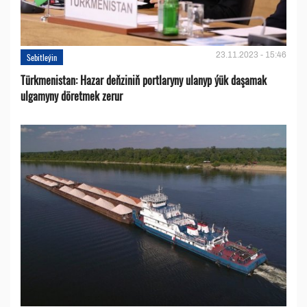
23.11.2023 - 15:46
Sebitleýin
Türkmenistan: Hazar deňziniň portlaryny ulanyp ýük daşamak
ulgamyny döretmek zerur