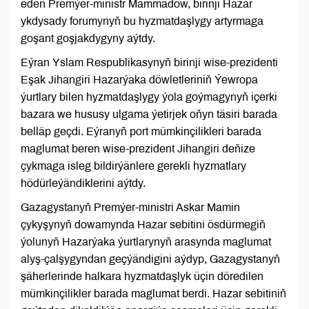
eden Premýer-ministr Mammadow, birinji Hazar
ykdysady forumynyň bu hyzmatdaşlygy artyrmaga
goşant goşjakdygyny aýtdy.
Eýran Yslam Respublikasynyň birinji wise-prezidenti
Eşak Jihangiri Hazarýaka döwletleriniň Ýewropa
ýurtlary bilen hyzmatdaşlygy ýola goýmagynyň içerki
bazara we hususy ulgama ýetirjek oňyn täsiri barada
belläp geçdi. Eýranyň port mümkinçilikleri barada
maglumat beren wise-prezident Jihangiri deňize
çykmaga isleg bildirýänlere gerekli hyzmatlary
hödürleýändiklerini aýtdy.
Gazagystanyň Premýer-ministri Askar Mamin
çykyşynyň dowamynda Hazar sebitini ösdürmegiň
ýolunyň Hazarýaka ýurtlarynyň arasynda maglumat
alyş-çalşygyndan geçýändigini aýdyp, Gazagystanyň
şäherlerinde halkara hyzmatdaşlyk üçin döredilen
mümkinçilikler barada maglumat berdi. Hazar sebitiniň