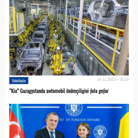
14.11.2023 - 16:23
Sebitleýin
“Kia” Gazagystanda awtomobil önümçiligini ýola goýar