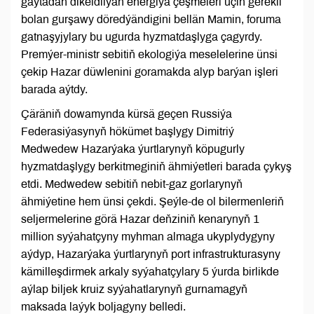
gaýtadan dikeldilýän energiýa çeşmeleri üçin gerekli
bolan gurşawy döredýändigini bellän Mamin, foruma
gatnaşyjylary bu ugurda hyzmatdaşlyga çagyrdy.
Premýer-ministr sebitiň ekologiýa meselelerine ünsi
çekip Hazar düwlenini goramakda alyp barýan işleri
barada aýtdy.
Çäräniň dowamynda kürsä geçen Russiýa
Federasiýasynyň hökümet başlygy Dimitriý
Medwedew Hazarýaka ýurtlarynyň köpugurly
hyzmatdaşlygy berkitmeginiň ähmiýetleri barada çykyş
etdi. Medwedew sebitiň nebit-gaz gorlarynyň
ähmiýetine hem ünsi çekdi. Şeýle-de ol bilermenleriň
seljermelerine görä Hazar deňziniň kenarynyň 1
million syýahatçyny myhman almaga ukyplydygyny
aýdyp, Hazarýaka ýurtlarynyň port infrastrukturasyny
kämilleşdirmek arkaly syýahatçylary 5 ýurda birlikde
aýlap biljek kruiz syýahatlarynyň gurnamagyň
maksada laýyk boljagyny belledi.