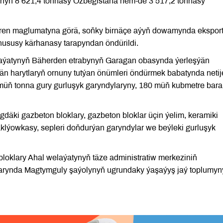
nyň 8 621,4 tonnasy Özbegistana hem-de 3 517,2 tonnasy
ren maglumatyna görä, soňky birnäçe aýyň dowamynda ekspor
hususy kärhanasy tarapyndan öndürildi.
laýatynyň Bäherden etrabynyň Garagan obasynda ýerleşýän
ýän harytlaryň ornuny tutýan önümleri öndürmek babatynda netije
 müň tonna gury gurluşyk garyndylaryny, 180 müň kubmetre bara
däki gazbeton bloklary, gazbeton bloklar üçin ýelim, keramiki
paklýowkasy, sepleri doňdurýan garyndylar we beýleki gurluşyk
loklary Ahal welaýatynyň täze administratiw merkeziniň
tarynda Magtymguly şaýolynyň ugrundaky ýaşaýyş jaý toplumyn