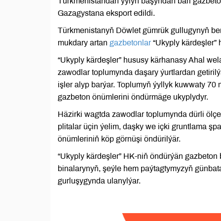
Türkmenistandan ýylyň başyndan bäri gazbeto
Gazagystana eksport edildi.
Türkmenistanyň Döwlet gümrük gullugynyň be
mukdary artan
gazbetonlar
“Ukyply kärdeşler” 
“Ukyply kärdeşler” hususy kärhanasy Ahal we
zawodlar toplumynda daşary ýurtlardan getiril
işler alyp barýar. Toplumyň ýyllyk kuwwaty 70
gazbeton önümlerini öndürmäge ukyplydyr.
Häzirki wagtda zawodlar toplumynda dürli ölçeg
plitalar üçin ýelim, daşky we içki gruntlama ş
önümleriniň köp görnüşi öndürilýär.
“Ukyply kärdeşler” HK-niň öndürýän gazbeton b
binalarynyň, şeýle hem paýtagtymyzyň günba
gurluşygynda ulanylýar.