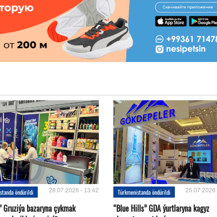
28.07.2026 - 13:42
25.07.2026 
standa öndürildi
Türkmenistanda öndürildi
l” Gruziýa bazaryna çykmak
“Blue Hills” GDA ýurtlaryna kagyz