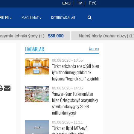
ENG
TM
РУС
ERLER
MAGLUMAT
KOTIROWKALAR
$86 000
$40
ehniki ýody (t.)
Natriý hlorly (nahar duzy) (t.)
HABARLAR
ÄHLISI
06.08.2026 - 10:55
Türkmenistanda ene süýdi bilen
iýmitlendirmegi goldamak
boýunça “tegelek stol” geçirildi
05.08.2026 - 14:35
Ýanwar-iýun: Türkmenistan
bilen Özbegistanyň arasyndaky
söwda dolanyşygy $598
milliondan geçdi
05.08.2026 - 11:11
Türkmen ilçisi JATA-nyň