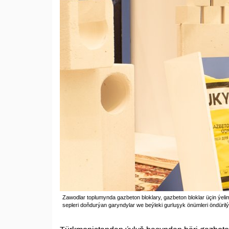
Zawodlar toplumynda gazbeton bloklary, gazbeton bloklar üçin ýelim
sepleri doňdurýan garyndylar we beýleki gurluşyk önümleri öndürilý