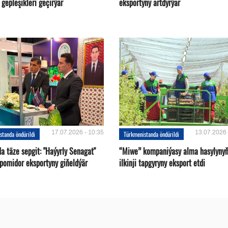
gepleşikleri geçirýär
eksportyny artdyrýar
17.07.2026 - 10:35
13.07.2026 
standa öndürildi
Türkmenistanda öndürildi
a täze sepgit: "Haýyrly Senagat"
“Miwe” kompaniýasy alma hasylyny
 pomidor eksportyny giňeldýär
ilkinji tapgyryny eksport etdi