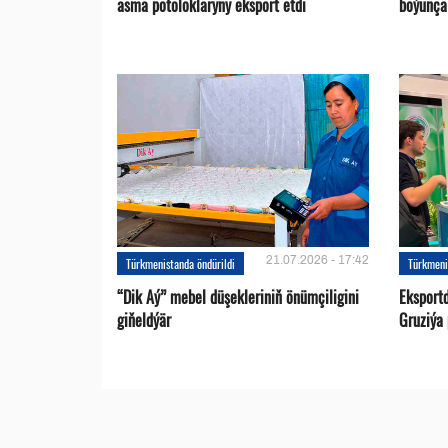
asma potoloklaryny eksport etdi
boýunça 
21.07.2026 - 17:42
Türkmenistanda öndürildi
Türkmeni
“Dik Aý” mebel düşekleriniň önümçiligini
Eksportd
giňeldýär
Gruziýa