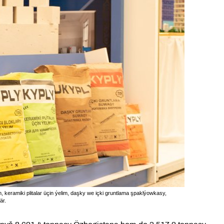
, keramiki plitalar üçin ýelim, daşky we içki gruntlama şpaklýowkasy,
är.