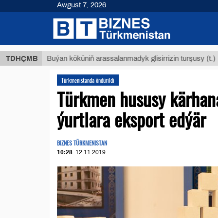
Awgust 7, 2026
$1293
TDHÇMB
Buýan köküniň arassalanmadyk glisirrizin turşusy (t.)
Türkmenistanda öndürildi
Türkmen hususy kärhana
ýurtlara eksport edýär
BIZNES TÜRKMENISTAN
10:28
12.11.2019