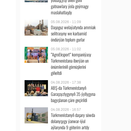
ýolbaşçysy bilen göni
gatnawlary ýola goýmagy
maslahatlaşdy
05.08.2026 - 11:09
Daşoguz welaýatynda ammiak
selitrasyny we karbamid
öndürýän toplum gurlar
05.08.2026 - 11:02
“AgroEksport” kompaniýasy
Türkmenistana iberýän un
önümleriniň görnüşlerini
giňeltdi
04.08.2026 - 17:38
ABŞ-da Türkmenistanyň
Garaşsyzlygynyň 35 ýyllygyna
bagyşlanan çäre geçirildi
04.08.2026 - 16:57
Türkmenistanyň daşary söwda
dolanyşygy ýanwar-iýul
aýlarynda 9 göterim artdy