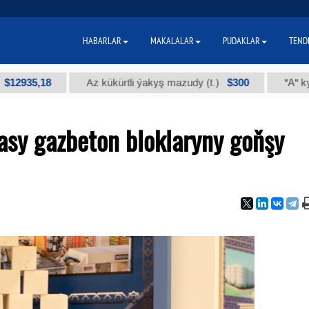
HABARLAR
MAKALALAR
PUDAKLAR
TEND
5,18
$300
Az kükürtli ýakyş mazudy (t.)
"А" kysymly t
sy gazbeton bloklaryny goňşy