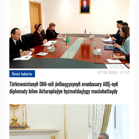
07.08.2026 - 17:57
Resmi habarlar
Türkmenistanyň DIM-niň ýolbaşçysynyň orunbasary ABŞ-nyň
diplomaty bilen ikitaraplaýyn hyzmatdaşlygy maslahatlaşdy