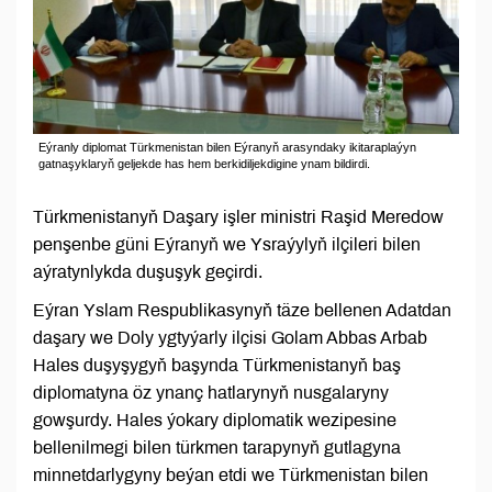
Eýranly diplomat Türkmenistan bilen Eýranyň arasyndaky ikitaraplaýyn
gatnaşyklaryň geljekde has hem berkidiljekdigine ynam bildirdi.
Türkmenistanyň Daşary işler ministri Raşid Meredow
penşenbe güni Eýranyň we Ysraýylyň ilçileri bilen
aýratynlykda duşuşyk geçirdi.
Eýran Yslam Respublikasynyň täze bellenen Adatdan
daşary we Doly ygtyýarly ilçisi Golam Abbas Arbab
Hales duşyşygyň başynda Türkmenistanyň baş
diplomatyna öz ynanç hatlarynyň nusgalaryny
gowşurdy. Hales ýokary diplomatik wezipesine
bellenilmegi bilen türkmen tarapynyň gutlagyna
minnetdarlygyny beýan etdi we Türkmenistan bilen