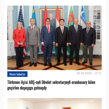
08.08.2026 - 13:21
Resmi habarlar
Türkmen ilçisi ABŞ-nyň Döwlet sekretarynyň orunbasary bilen
geçirlen duşuşyga gatnaşdy