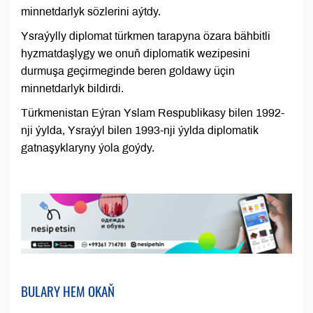
minnetdarlyk sözlerini aýtdy.
Ysraýylly diplomat türkmen tarapyna özara bähbitli
hyzmatdaşlygy we onuň diplomatik wezipesini
durmuşa geçirmeginde beren goldawy üçin
minnetdarlyk bildirdi.
Türkmenistan Eýran Yslam Respublikasy bilen 1992-
nji ýylda, Ysraýyl bilen 1993-nji ýylda diplomatik
gatnaşyklaryny ýola goýdy.
BULARY HEM OKAŇ