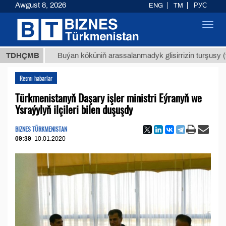
Awgust 8, 2026
ENG
TM
РУС
Toggl
navig
МТ
$129
TDHÇMB
Buýan köküniň arassalanmadyk glisirrizin turşusy (t.)
Resmi habarlar
Türkmenistanyň Daşary işler ministri Eýranyň we
Ysraýylyň ilçileri bilen duşuşdy
BIZNES TÜRKMENISTAN
09:39
10.01.2020