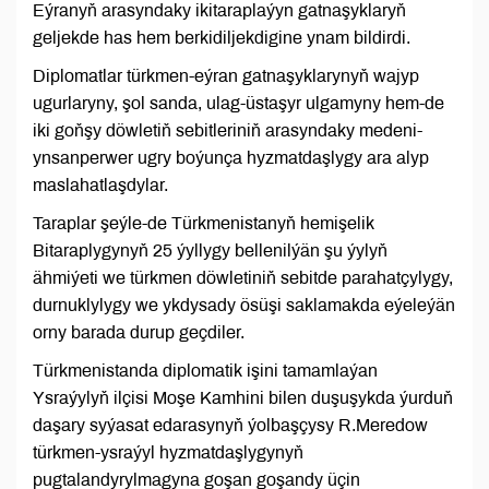
Eýranyň arasyndaky ikitaraplaýyn gatnaşyklaryň
geljekde has hem berkidiljekdigine ynam bildirdi.
Diplomatlar türkmen-eýran gatnaşyklarynyň wajyp
ugurlaryny, şol sanda, ulag-üstaşyr ulgamyny hem-de
iki goňşy döwletiň sebitleriniň arasyndaky medeni-
ynsanperwer ugry boýunça hyzmatdaşlygy ara alyp
maslahatlaşdylar.
Taraplar şeýle-de Türkmenistanyň hemişelik
Bitaraplygynyň 25 ýyllygy bellenilýän şu ýylyň
ähmiýeti we türkmen döwletiniň sebitde parahatçylygy,
durnuklylygy we ykdysady ösüşi saklamakda eýeleýän
orny barada durup geçdiler.
Türkmenistanda diplomatik işini tamamlaýan
Ysraýylyň ilçisi Moşe Kamhini bilen duşuşykda ýurduň
daşary syýasat edarasynyň ýolbaşçysy R.Meredow
türkmen-ysraýyl hyzmatdaşlygynyň
pugtalandyrylmagyna goşan goşandy üçin