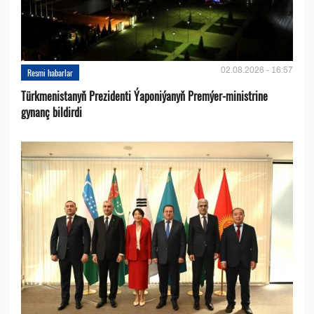
02.08.2026 - 16:57
Resmi habarlar
Türkmenistanyň Prezidenti Ýaponiýanyň Premýer-ministrine
gynanç bildirdi