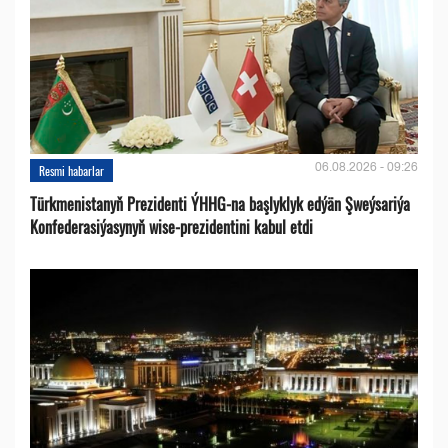
06.08.2026 - 09:26
Resmi habarlar
Türkmenistanyň Prezidenti ÝHHG-na başlyklyk edýän Şweýsariýa
Konfederasiýasynyň wise-prezidentini kabul etdi