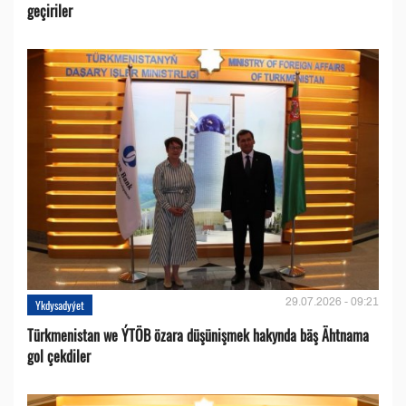
geçiriler
29.07.2026 - 09:21
Ykdysadyýet
Türkmenistan we ÝTÖB özara düşünişmek hakynda bäş Ähtnama
gol çekdiler