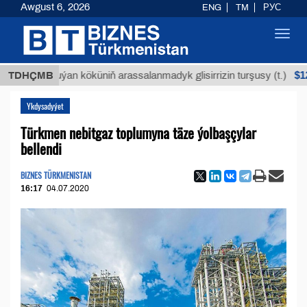
Awgust 6, 2026
ENG
TM
РУС
Toggl
navig
$12935,18
TDHÇMB
Buýan köküniň arassalanmadyk glisirrizin turşusy (t.)
Ykdysadyýet
Türkmen nebitgaz toplumyna täze ýolbaşçylar
bellendi
BIZNES TÜRKMENISTAN
16:17
04.07.2020