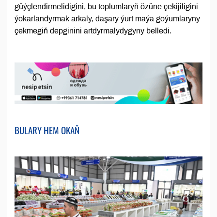
güýçlendirmelidigini, bu toplumlaryň özüne çekijiligini
ýokarlandyrmak arkaly, daşary ýurt maýa goýumlaryny
çekmegiň depginini artdyrmalydygyny belledi.
BULARY HEM OKAŇ