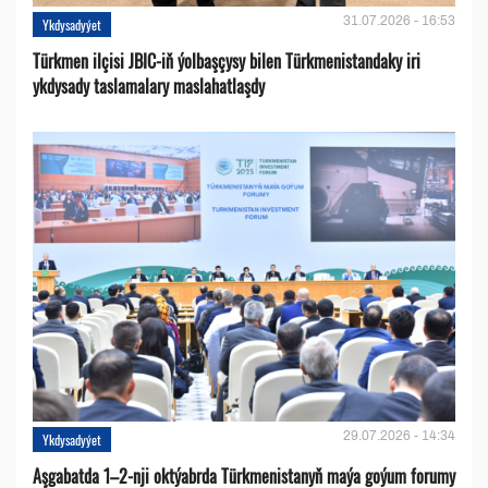
31.07.2026 - 16:53
Ykdysadyýet
Türkmen ilçisi JBIC-iň ýolbaşçysy bilen Türkmenistandaky iri
ykdysady taslamalary maslahatlaşdy
29.07.2026 - 14:34
Ykdysadyýet
Aşgabatda 1–2-nji oktýabrda Türkmenistanyň maýa goýum forumy