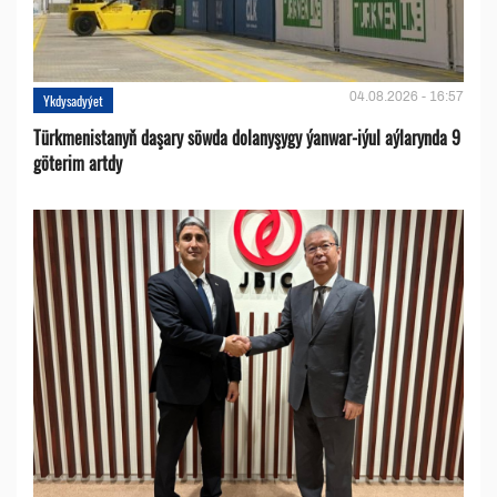
04.08.2026 - 16:57
Ykdysadyýet
Türkmenistanyň daşary söwda dolanyşygy ýanwar-iýul aýlarynda 9
göterim artdy