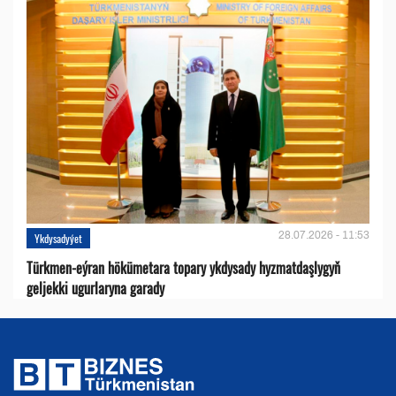
28.07.2026 - 11:53
Ykdysadyýet
Türkmen-eýran hökümetara topary ykdysady hyzmatdaşlygyň
geljekki ugurlaryna garady