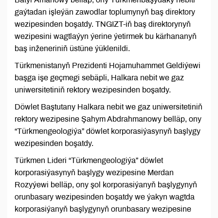
gaýtadan işleýän zawodlar toplumynyň baş direktory
wezipesinden boşatdy. TNGIZT-iň baş direktorynyň
wezipesini wagtlaýyn ýerine ýetirmek bu kärhananyň
baş inženeriniň üstüne ýüklenildi.
Türkmenistanyň Prezidenti Hojamuhammet Geldiýewi
başga işe geçmegi sebäpli, Halkara nebit we gaz
uniwersitetiniň rektory wezipesinden boşatdy.
Döwlet Baştutany Halkara nebit we gaz uniwersitetiniň
rektory wezipesine Şahym Abdrahmanowy belläp, ony
“Türkmengeologiýa” döwlet korporasiýasynyň başlygy
wezipesinden boşatdy.
Türkmen Lideri “Türkmengeologiýa” döwlet
korporasiýasynyň başlygy wezipesine Merdan
Rozyýewi belläp, ony şol korporasiýanyň başlygynyň
orunbasary wezipesinden boşatdy we ýakyn wagtda
korporasiýanyň başlygynyň orunbasary wezipesine