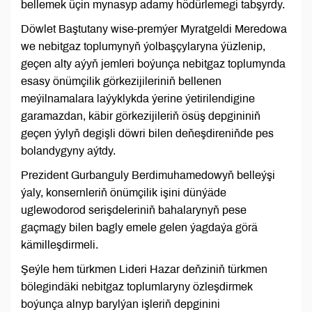
bellemek üçin mynasyp adamy hödürlemegi tabşyrdy.
Döwlet Baştutany wise-premýer Myratgeldi Meredowa
we nebitgaz toplumynyň ýolbaşçylaryna ýüzlenip,
geçen alty aýyň jemleri boýunça nebitgaz toplumynda
esasy önümçilik görkezijileriniň bellenen
meýilnamalara laýyklykda ýerine ýetirilendigine
garamazdan, käbir görkezijileriň ösüş depgininiň
geçen ýylyň degişli döwri bilen deňeşdireniňde pes
bolandygyny aýtdy.
Prezident Gurbanguly Berdimuhamedowyň belleýşi
ýaly, konsernleriň önümçilik işini dünýäde
uglewodorod serişdeleriniň bahalarynyň pese
gaçmagy bilen bagly emele gelen ýagdaýa görä
kämilleşdirmeli.
Şeýle hem türkmen Lideri Hazar deňziniň türkmen
bölegindäki nebitgaz toplumlaryny özleşdirmek
boýunça alnyp barylýan işleriň depginini