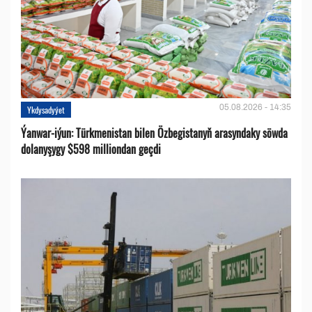
05.08.2026 - 14:35
Ykdysadyýet
Ýanwar-iýun: Türkmenistan bilen Özbegistanyň arasyndaky söwda
dolanyşygy $598 milliondan geçdi