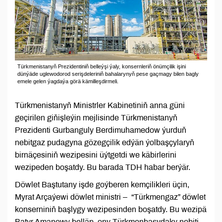
Türkmenistanyň Prezidentiniň belleýşi ýaly, konsernleriň önümçilik işini
dünýäde uglewodorod serişdeleriniň bahalarynyň pese gaçmagy bilen bagly
emele gelen ýagdaýa görä kämilleşdirmeli.
Türkmenistanyň Ministrler Kabinetiniň anna güni
geçirilen giňişleýin mejlisinde Türkmenistanyň
Prezidenti Gurbanguly Berdimuhamedow ýurduň
nebitgaz pudagyna gözegçilik edýän ýolbaşçylaryň
birnäçesiniň wezipesini üýtgetdi we käbirlerini
wezipeden boşatdy. Bu barada TDH habar berýär.
Döwlet Baştutany işde goýberen kemçilikleri üçin,
Myrat Arçaýewi döwlet ministri ­– “Türkmengaz” döwlet
konserniniň başlygy wezipesinden boşatdy. Bu wezipä
Batyr Amanowy belläp, ony Türkmenbaşydaky nebiti