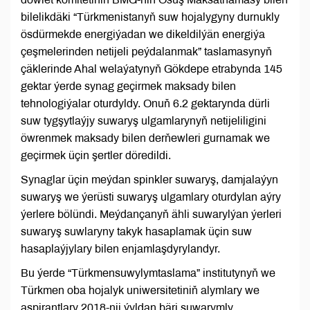
bilelikdäki “Türkmenistanyň suw hojalygyny durnukly
ösdürmekde energiýadan we dikeldilýän energiýa
çeşmelerinden netijeli peýdalanmak” taslamasynyň
çäklerinde Ahal welaýatynyň Gökdepe etrabynda 145
gektar ýerde synag geçirmek maksady bilen
tehnologiýalar oturdyldy. Onuň 6.2 gektarynda dürli
suw tygşytlaýjy suwaryş ulgamlarynyň netijeliligini
öwrenmek maksady bilen derňewleri gurnamak we
geçirmek üçin şertler döredildi.
Synaglar üçin meýdan spinkler suwaryş, damjalaýyn
suwaryş we ýerüsti suwaryş ulgamlary oturdylan aýry
ýerlere bölündi. Meýdançanyň ähli suwarylýan ýerleri
suwaryş suwlaryny takyk hasaplamak üçin suw
hasaplaýjylary bilen enjamlaşdyrylandyr.
Bu ýerde “Türkmensuwylymtaslama” institutynyň we
Türkmen oba hojalyk uniwersitetiniň alymlary we
aspirantlary 2018-nji ýyldan bäri suwarymly