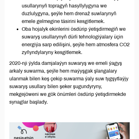
usullarynyň topragyň hasyllylygyna we
duzlulygyna, şeýle hem drenaž suwlarynyň
emele gelmegine täsirini kesgitlemek.
Oba hojalyk ekinlerini ösdürip ýetişdirmegiň we
suwaryş usullarynyň dürli tehnologiýalary üçin
energiýa sarp edilişini, şeýle hem atmosfera CO2
zyňyndylaryny kesgitlemek.
2020-nji ýylda damjalaýyn suwaryş we emeli ýagyş
arkaly suwarma, şeýle hem maýyşgak şlangalary
ulanmak bilen keş çekip suwarma ýaly suw tygşytlaýjy
suwaryş usullary bilen şeker şugundyryny,
mekgejöweni we gök önümleri ösdürip ýetişdirmekde
synaglar başlady.