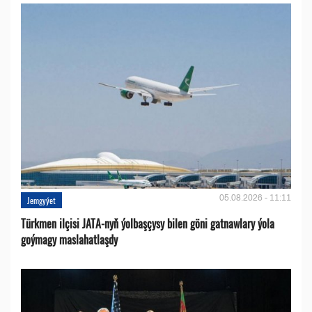
05.08.2026 - 11:11
Jemgyýet
Türkmen ilçisi JATA-nyň ýolbaşçysy bilen göni gatnawlary ýola
goýmagy maslahatlaşdy