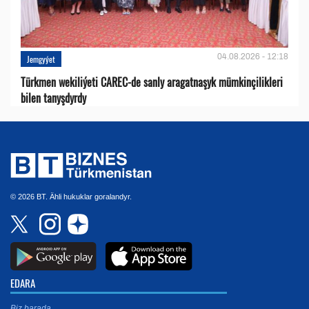
04.08.2026 - 12:18
Jemgyýet
Türkmen wekiliýeti CAREC-de sanly aragatnaşyk mümkinçilikleri
bilen tanyşdyrdy
© 2026 BT. Ähli hukuklar goralandyr.
EDARA
Biz barada