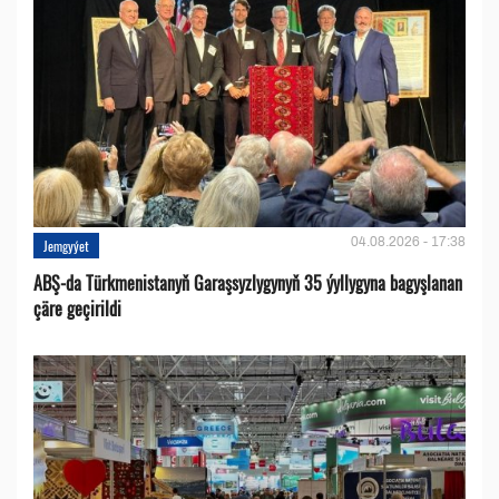
04.08.2026 - 17:38
Jemgyýet
ABŞ-da Türkmenistanyň Garaşsyzlygynyň 35 ýyllygyna bagyşlanan
çäre geçirildi