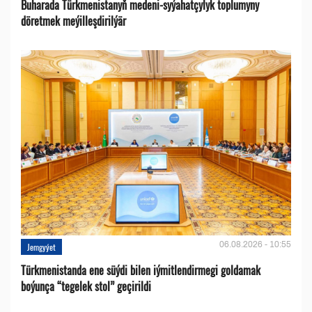
Buharada Türkmenistanyň medeni-syýahatçylyk toplumyny
döretmek meýilleşdirilýär
06.08.2026 - 10:55
Jemgyýet
Türkmenistanda ene süýdi bilen iýmitlendirmegi goldamak
boýunça “tegelek stol” geçirildi