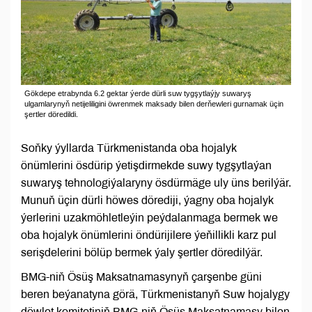
Gökdepe etrabynda 6.2 gektar ýerde dürli suw tygşytlaýjy suwaryş
ulgamlarynyň netijeliligini öwrenmek maksady bilen derňewleri gurnamak üçin
şertler döredildi.
Soňky ýyllarda Türkmenistanda oba hojalyk
önümlerini ösdürip ýetişdirmekde suwy tygşytlaýan
suwaryş tehnologiýalaryny ösdürmäge uly üns berilýär.
Munuň üçin dürli höwes dörediji, ýagny oba hojalyk
ýerlerini uzakmöhletleýin peýdalanmaga bermek we
oba hojalyk önümlerini öndürijilere ýeňillikli karz pul
serişdelerini bölüp bermek ýaly şertler döredilýär.
BMG-niň Ösüş Maksatnamasynyň çarşenbe güni
beren beýanatyna görä, Türkmenistanyň Suw hojalygy
döwlet komitetiniň BMG-niň Ösüş Maksatnamasy bilen