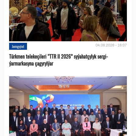
04.08.2026 - 16:07
Jemgyýet
Türkmen telekeçileri “TTR II 2026” syýahatçylyk sergi-
ýarmarkasyna çagyrylýar