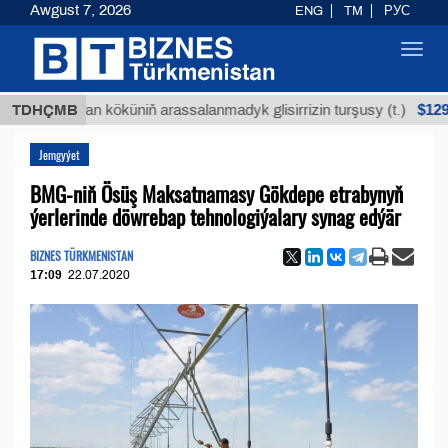
Awgust 7, 2026
ENG
TM
РУС
Toggl
navig
$12935,18
Buýan köküniň arassalanmadyk glisirrizin turşusy (t.)
TDHÇMB
Jemgyýet
BMG-niň Ösüş Maksatnamasy Gökdepe etrabynyň
ýerlerinde döwrebap tehnologiýalary synag edýär
BIZNES TÜRKMENISTAN
17:09
22.07.2020