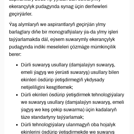
ekerançylyk pudagynda synag üçin derňewleri
geçirýärler.
Ýaş alymlaryň we aspirantlaryň geçirýän ylmy
barlaglary diňe bir monografiýalary ýa-da ylmy işleri
taýýarlamakda däl, eýsem suwarymly ekerançylyk
pudagynda indiki meseleleri çözmäge mümkinçilik
berer:
Dürli suwaryş usullary (damjalaýyn suwaryş,
emeli ýagyş we ýerüsti suwaryş) usullary bilen
ekinleri ösdürip ýetişdirmegiň ykdysady
netijeliligini kesgitlemek;
Dürli ekinleri ösdürip ýetişdirmek tehnologiýalary
we suwaryş usullary (damjalaýyn suwaryş, emeli
ýagyş we keş çekip suwarma) üçin kadalaryň
täze standartyny taýýarlamak;
Dürli tehnologiýalary ulanmagyň oba hojalyk
ekinlerini ösdürip ýetişdirmekde we suwaryş