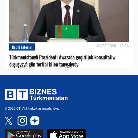
01.08.2026 - 12:04
Resmi habarlar
Türkmenistanyň Prezidenti Awazada geçiriljek konsultatiw
duşuşygyň gün tertibi bilen tanyşdyrdy
© 2026 BT. Ähli hukuklar goralandyr.