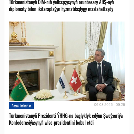
Türkmenistanyň DIM-niň ýolbaşçysynyň orunbasary ABŞ-nyň
diplomaty bilen ikitaraplaýyn hyzmatdaşlygy maslahatlaşdy
06.08.2026 - 09:26
Resmi habarlar
Türkmenistanyň Prezidenti ÝHHG-na başlyklyk edýän Şweýsariýa
Konfederasiýasynyň wise-prezidentini kabul etdi