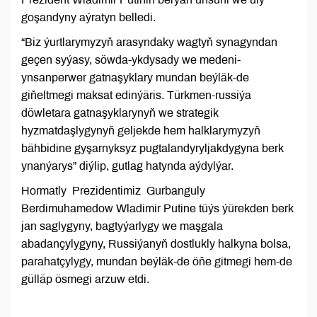
goşandyny aýratyn belledi.
“Biz ýurtlarymyzyň arasyndaky wagtyň synagyndan
geçen syýasy, söwda-ykdysady we medeni-
ynsanperwer gatnaşyklary mundan beýläk-de
giňeltmegi maksat edinýäris. Türkmen-russiýa
döwletara gatnaşyklarynyň we strategik
hyzmatdaşlygynyň geljekde hem halklarymyzyň
bähbidine gyşarnyksyz pugtalandyryljakdygyna berk
ynanýarys” diýlip, gutlag hatynda aýdylýar.
Hormatly Prezidentimiz Gurbanguly
Berdimuhamedow Wladimir Putine tüýs ýürekden berk
jan saglygyny, bagtyýarlygy we maşgala
abadançylygyny, Russiýanyň dostlukly halkyna bolsa,
parahatçylygy, mundan beýläk-de öňe gitmegi hem-de
gülläp ösmegi arzuw etdi.