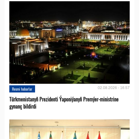
02.08.2026 - 16:57
Resmi habarlar
Türkmenistanyň Prezidenti Ýaponiýanyň Premýer-ministrine
gynanç bildirdi