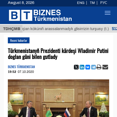
Awgust 8, 2026
ENG
TM
РУС
Toggl
navig
$12935,1
TDHÇMB
Buýan köküniň arassalanmadyk glisirrizin turşusy (t.)
Resmi habarlar
Türkmenistanyň Prezidenti kärdeşi Wladimir Putini
doglan güni bilen gutlady
BIZNES TÜRKMENISTAN
19:52
07.10.2020