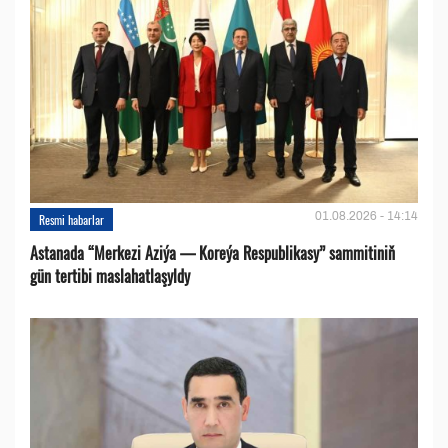
01.08.2026 - 14:14
Resmi habarlar
Astanada “Merkezi Aziýa — Koreýa Respublikasy” sammitiniň
gün tertibi maslahatlaşyldy