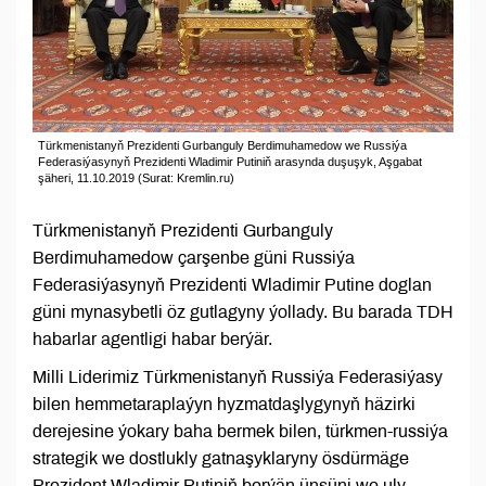
Türkmenistanyň Prezidenti Gurbanguly Berdimuhamedow we Russiýa
Federasiýasynyň Prezidenti Wladimir Putiniň arasynda duşuşyk, Aşgabat
şäheri, 11.10.2019 (Surat: Kremlin.ru)
Türkmenistanyň Prezidenti Gurbanguly
Berdimuhamedow çarşenbe güni Russiýa
Federasiýasynyň Prezidenti Wladimir Putine doglan
güni mynasybetli öz gutlagyny ýollady. Bu barada TDH
habarlar agentligi habar berýär.
Milli Liderimiz Türkmenistanyň Russiýa Federasiýasy
bilen hemmetaraplaýyn hyzmatdaşlygynyň häzirki
derejesine ýokary baha bermek bilen, türkmen-russiýa
strategik we dostlukly gatnaşyklaryny ösdürmäge
Prezident Wladimir Putiniň berýän ünsüni we uly