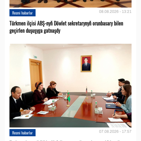
08.08.2026 - 13:21
Resmi habarlar
Türkmen ilçisi ABŞ-nyň Döwlet sekretarynyň orunbasary bilen
geçirlen duşuşyga gatnaşdy
07.08.2026 - 17:57
Resmi habarlar