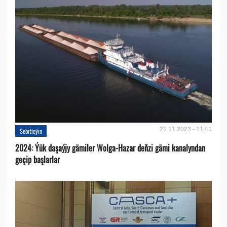
21.11.2023 - 11:41
Sebitleýin
2024: Ýük daşaýjy gämiler Wolga-Hazar deňzi gämi kanalyndan
geçip başlarlar