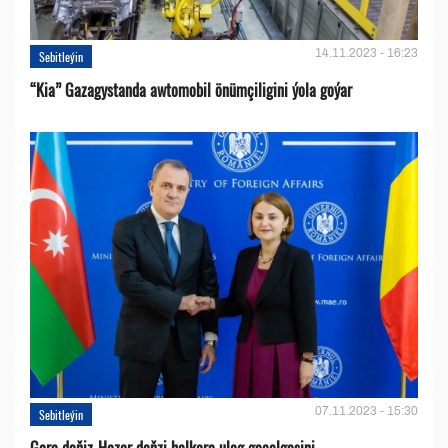
14.11.2023 - 16:23
Sebitleýin
“Kia” Gazagystanda awtomobil önümçiligini ýola goýar
07.11.2023 - 15:30
Sebitleýin
Gara deňiz-Hazar deňzi halkara ulag geçelgesini