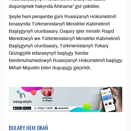
düşünişmek hakynda Ähtnama” gol çekdiler.
Şeýle hem penşenbe güni Russiýanyň Hökümetiniň
binasynda Türkmenistanyň Ministrler Kabinetiniň
Başlygynyň orunbasary, Daşary işler ministri Raşid
Meredowyň we Türkmenistanyň Ministrler Kabinetiniň
Başlygynyň orunbasary, Türkmenistanyň Ýokary
Gözegçilik edarasynyň başlygy Serdar
Berdimuhamedowyň Russiýanyň Hökümetiniň başlygy
Mihail Mişustin bilen duşuşygy geçirildi.
BULARY HEM OKAŇ