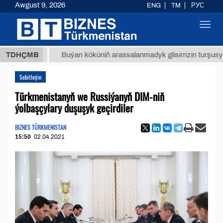
Awgust 9, 2026
ENG
TM
РУС
Toggl
navig
ТМТ
$1
TDHÇMB
Buýan köküniň arassalanmadyk glisirrizin turşusy (t.)
Sebitleýin
Türkmenistanyň we Russiýanyň DIM-niň
ýolbaşçylary duşuşyk geçirdiler
BIZNES TÜRKMENISTAN
15:50
02.04.2021