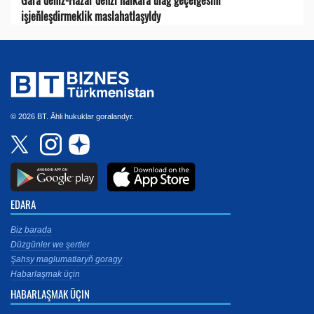
işjeňleşdirmeklik maslahatlaşyldy
© 2026 BT. Ähli hukuklar goralandyr.
EDARA
Biz barada
Düzgünler we şertler
Şahsy maglumatlaryň goragy
Habarlaşmak üçin
HABARLAŞMAK ÜÇIN