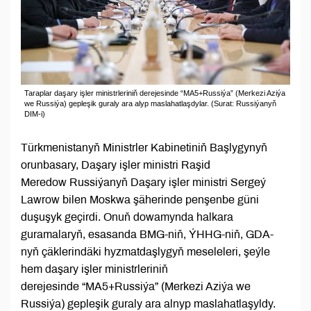
Taraplar daşary işler ministrleriniň derejesinde “MA5+Russiýa” (Merkezi Aziýa
we Russiýa) gepleşik guraly ara alyp maslahatlaşdylar. (Surat: Russiýanyň
DIM-i)
Türkmenistanyň Ministrler Kabinetiniň Başlygynyň
orunbasary, Daşary işler ministri Raşid
Meredow Russiýanyň Daşary işler ministri Sergeý
Lawrow bilen Moskwa şäherinde penşenbe güni
duşuşyk geçirdi. Onuň dowamynda halkara
guramalaryň, esasanda BMG-niň, ÝHHG-niň, GDA-
nyň çäklerindäki hyzmatdaşlygyň meseleleri, şeýle
hem daşary işler ministrleriniň
derejesinde “MA5+Russiýa” (Merkezi Aziýa we
Russiýa) gepleşik guraly ara alnyp maslahatlaşyldy.