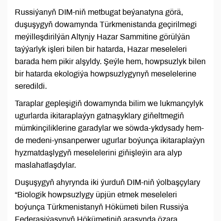
Russiýanyň DIM-niň metbugat beýanatyna görä,
duşuşygyň dowamynda Türkmenistanda geçirilmegi
meýilleşdirilýän Altynjy Hazar Sammitine görülýän
taýýarlyk işleri bilen bir hatarda, Hazar meseleleri
barada hem pikir alşyldy. Şeýle hem, howpsuzlyk bilen
bir hatarda ekologiýa howpsuzlygynyň meselelerine
seredildi.
Taraplar gepleşigiň dowamynda bilim we lukmançylyk
ugurlarda ikitaraplaýyn gatnaşyklary giňeltmegiň
mümkinçiliklerine garadylar we söwda-ykdysady hem-
de medeni-ynsanperwer ugurlar boýunça ikitaraplaýyn
hyzmatdaşlygyň meselelerini giňişleýin ara alyp
maslahatlaşdylar.
Duşuşygyň ahyrynda iki ýurduň DIM-niň ýolbaşçylary
“Biologik howpsuzlygy üpjün etmek meseleleri
boýunça Türkmenistanyň Hökümeti bilen Russiýa
Federasiýasynyň Hökümetiniň arasynda özara