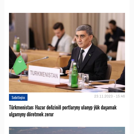
23.11.2023 - 15:46
Sebitleýin
Türkmenistan: Hazar deňziniň portlaryny ulanyp ýük daşamak
ulgamyny döretmek zerur