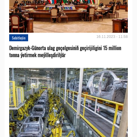
16.11.2023 - 11:58
Sebitleýin
Demirgazyk-Günorta ulag geçelgesiniň geçirijiligini 15 million
tonna ýetirmek meýilleşdirilýär