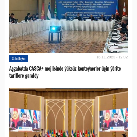
16.11.2023 - 12:02
Sebitleýin
Aşgabatda CASCA+ mejlisinde ýüksüz konteýnerler üçin ýörite
tariflere garaldy