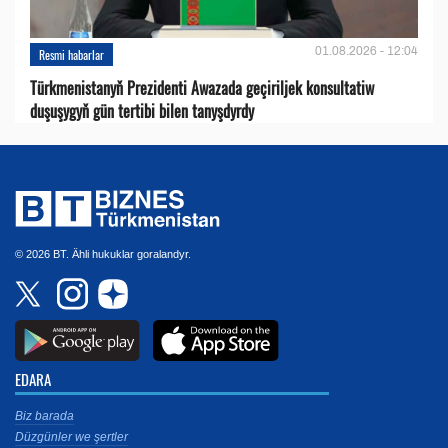
01.08.2026 - 12:04
Resmi habarlar
Türkmenistanyň Prezidenti Awazada geçiriljek konsultatiw
duşuşygyň gün tertibi bilen tanyşdyrdy
© 2026 BT. Ähli hukuklar goralandyr.
EDARA
Biz barada
Düzgünler we şertler