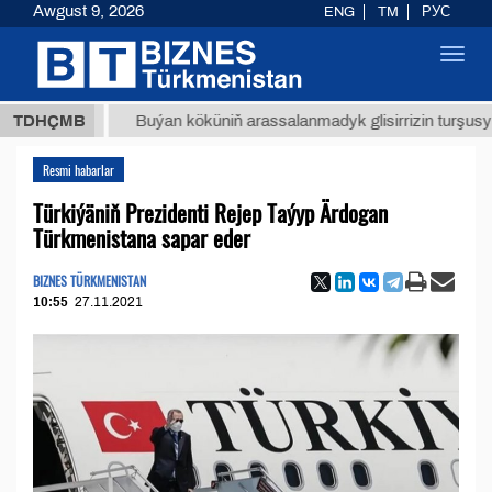
Awgust 9, 2026
ENG
TM
РУС
Toggl
navig
ТМТ
$1
TDHÇMB
Buýan köküniň arassalanmadyk glisirrizin turşusy (t.)
Resmi habarlar
Türkiýäniň Prezidenti Rejep Taýyp Ärdogan
Türkmenistana sapar eder
BIZNES TÜRKMENISTAN
10:55
27.11.2021