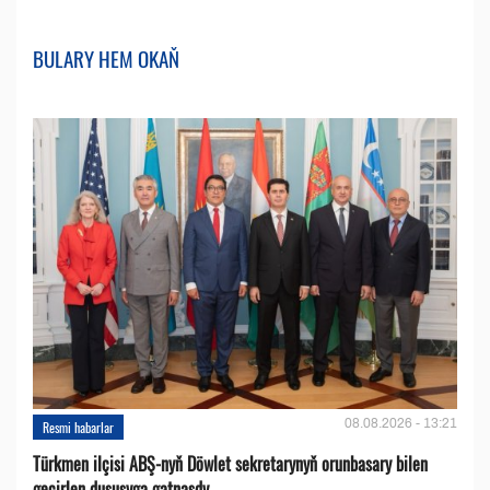
BULARY HEM OKAŇ
08.08.2026 - 13:21
Resmi habarlar
Türkmen ilçisi ABŞ-nyň Döwlet sekretarynyň orunbasary bilen
geçirlen duşuşyga gatnaşdy