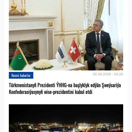
06.08.2026 - 09:26
Resmi habarlar
Türkmenistanyň Prezidenti ÝHHG-na başlyklyk edýän Şweýsariýa
Konfederasiýasynyň wise-prezidentini kabul etdi