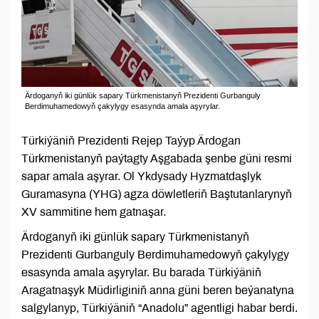
Ärdoganyň iki günlük sapary Türkmenistanyň Prezidenti Gurbanguly
Berdimuhamedowyň çakylygy esasynda amala aşyrylar.
Türkiýäniň Prezidenti Rejep Taýyp Ärdogan
Türkmenistanyň paýtagty Aşgabada şenbe güni resmi
sapar amala aşyrar. Ol Ykdysady Hyzmatdaşlyk
Guramasyna (YHG) agza döwletleriň Baştutanlarynyň
XV sammitine hem gatnaşar.
Ärdoganyň iki günlük sapary Türkmenistanyň
Prezidenti Gurbanguly Berdimuhamedowyň çakylygy
esasynda amala aşyrylar. Bu barada Türkiýäniň
Aragatnaşyk Müdirliginiň anna güni beren beýanatyna
salgylanyp, Türkiýäniň “Anadolu” agentligi habar berdi.