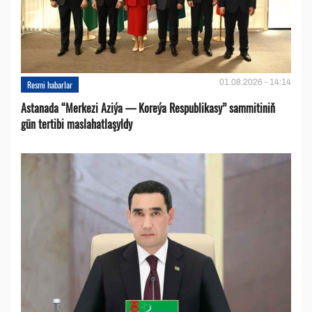
01.08.2026 - 14:14
Resmi habarlar
Astanada “Merkezi Aziýa — Koreýa Respublikasy” sammitiniň
gün tertibi maslahatlaşyldy