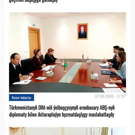
07.08.2026 - 17:57
Resmi habarlar
Türkmenistanyň DIM-niň ýolbaşçysynyň orunbasary ABŞ-nyň
diplomaty bilen ikitaraplaýyn hyzmatdaşlygy maslahatlaşdy