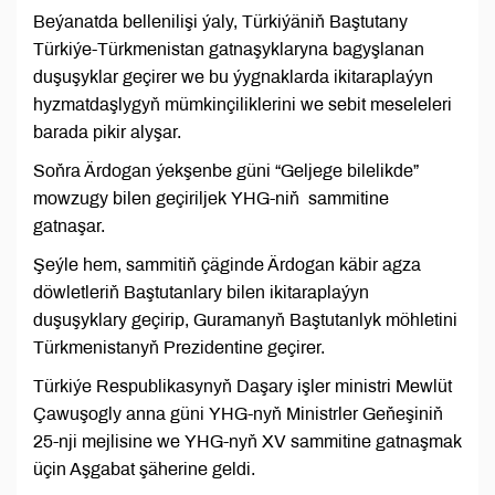
Beýanatda bellenilişi ýaly, Türkiýäniň Baştutany
Türkiýe-Türkmenistan gatnaşyklaryna bagyşlanan
duşuşyklar geçirer we bu ýygnaklarda ikitaraplaýyn
hyzmatdaşlygyň mümkinçiliklerini we sebit meseleleri
barada pikir alyşar.
Soňra Ärdogan ýekşenbe güni “Geljege bilelikde”
mowzugy bilen geçiriljek YHG-niň sammitine
gatnaşar.
Şeýle hem, sammitiň çäginde Ärdogan käbir agza
döwletleriň Baştutanlary bilen ikitaraplaýyn
duşuşyklary geçirip, Guramanyň Baştutanlyk möhletini
Türkmenistanyň Prezidentine geçirer.
Türkiýe Respublikasynyň Daşary işler ministri Mewlüt
Çawuşogly anna güni YHG-nyň Ministrler Geňeşiniň
25-nji mejlisine we YHG-nyň XV sammitine gatnaşmak
üçin Aşgabat şäherine geldi.