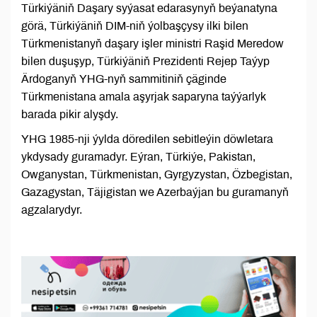
Türkiýäniň Daşary syýasat edarasynyň beýanatyna
görä, Türkiýäniň DIM-niň ýolbaşçysy ilki bilen
Türkmenistanyň daşary işler ministri Raşid Meredow
bilen duşuşyp, Türkiýäniň Prezidenti Rejep Taýyp
Ärdoganyň YHG-nyň sammitiniň çäginde
Türkmenistana amala aşyrjak saparyna taýýarlyk
barada pikir alyşdy.
YHG 1985-nji ýylda döredilen sebitleýin döwletara
ykdysady guramadyr. Eýran, Türkiýe, Pakistan,
Owganystan, Türkmenistan, Gyrgyzystan, Özbegistan,
Gazagystan, Täjigistan we Azerbaýjan bu guramanyň
agzalarydyr.