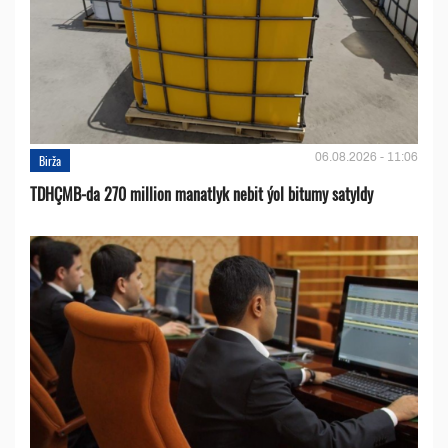
06.08.2026 - 11:06
Birža
TDHÇMB-da 270 million manatlyk nebit ýol bitumy satyldy