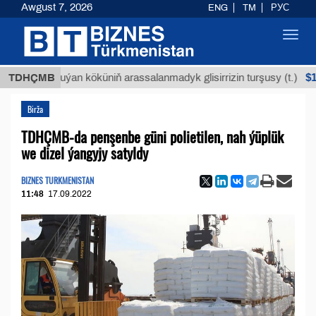
Awgust 7, 2026
ENG
TM
РУС
Toggl
navig
$12935,
TDHÇMB
Buýan köküniň arassalanmadyk glisirrizin turşusy (t.)
Birža
TDHÇMB-da penşenbe güni polietilen, nah ýüplük
we dizel ýangyjy satyldy
BIZNES TURKMENISTAN
11:48
17.09.2022