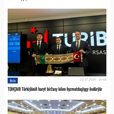
22.07.2026 - 15:49
Birža
TDHÇMB Türkiýäniň haryt biržasy bilen hyzmatdaşlygy ösdürýär