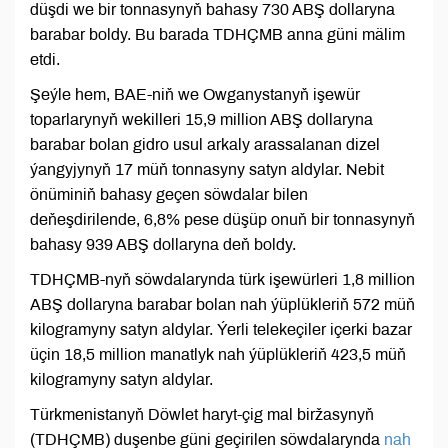
düşdi we bir tonnasynyň bahasy 730 ABŞ dollaryna
barabar boldy. Bu barada TDHÇMB anna güni mälim
etdi.
Şeýle hem, BAE-niň we Owganystanyň işewür
toparlarynyň wekilleri 15,9 million ABŞ dollaryna
barabar bolan gidro usul arkaly arassalanan dizel
ýangyjynyň 17 müň tonnasyny satyn aldylar. Nebit
önüminiň bahasy geçen söwdalar bilen
deňeşdirilende, 6,8% pese düşüp onuň bir tonnasynyň
bahasy 939 ABŞ dollaryna deň boldy.
TDHÇMB-nyň söwdalarynda türk işewürleri 1,8 million
ABŞ dollaryna barabar bolan nah ýüplükleriň 572 müň
kilogramyny satyn aldylar. Ýerli telekeçiler içerki bazar
üçin 18,5 million manatlyk nah ýüplükleriň 423,5 müň
kilogramyny satyn aldylar.
Türkmenistanyň Döwlet haryt-çig mal biržasynyň
(TDHÇMB) duşenbe güni geçirilen söwdalarynda
nah