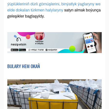
ýüplükleriniň dürli görnüşlerini, binýatlyk ýaglaryny we
elde dokalan türkmen halylaryny
satyn almak boýunça
geleşikler baglaşyldy.
BULARY HEM OKAŇ