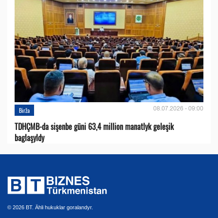
08.07.2026 - 09:00
Birža
TDHÇMB-da sişenbe güni 63,4 million manatlyk geleşik
baglaşyldy
© 2026 BT. Ähli hukuklar goralandyr.