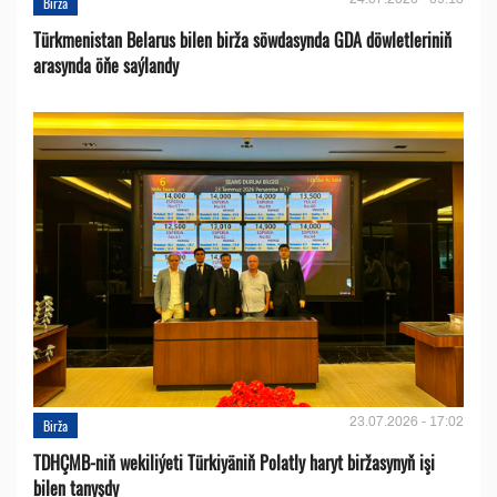
Birža
Türkmenistan Belarus bilen birža söwdasynda GDA döwletleriniň
arasynda öňe saýlandy
23.07.2026 - 17:02
Birža
TDHÇMB-niň wekiliýeti Türkiyäniň Polatly haryt biržasynyň işi
bilen tanyşdy