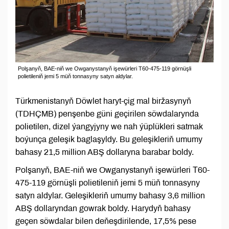
Polşanyň, BAE-niň we Owganystanyň işewürleri Т60-475-119 görnüşli
polietileniň jemi 5 müň tonnasyny satyn aldylar.
Türkmenistanyň Döwlet haryt-çig mal biržasynyň
(TDHÇMB) penşenbe güni geçirilen söwdalarynda
polietilen, dizel ýangyjyny we nah ýüplükleri satmak
boýunça geleşik baglaşyldy. Bu geleşikleriň umumy
bahasy 21,5 million ABŞ dollaryna barabar boldy.
Polşanyň, BAE-niň we Owganystanyň işewürleri Т60-
475-119 görnüşli polietileniň jemi 5 müň tonnasyny
satyn aldylar. Geleşikleriň umumy bahasy 3,6 million
ABŞ dollaryndan gowrak boldy. Harydyň bahasy
geçen söwdalar bilen deňeşdirilende, 17,5% pese