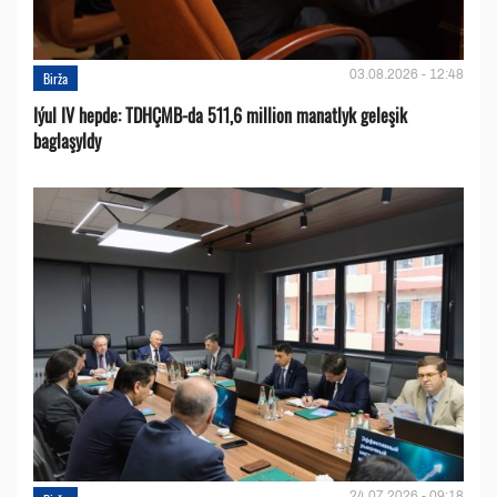
03.08.2026 - 12:48
Birža
Iýul IV hepde: TDHÇMB-da 511,6 million manatlyk geleşik
baglaşyldy
24.07.2026 - 09:18