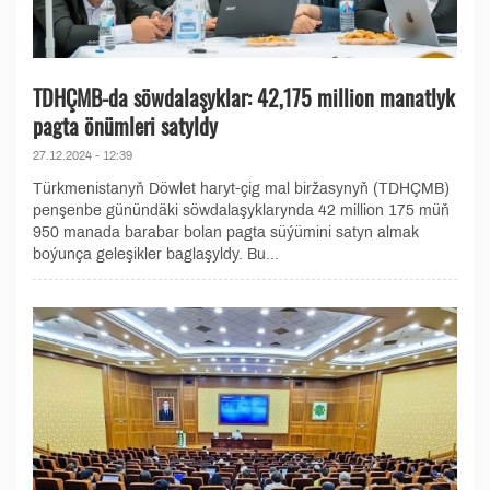
TDHÇMB-da söwdalaşyklar: 42,175 million manatlyk
pagta önümleri satyldy
27.12.2024 - 12:39
Türkmenistanyň Döwlet haryt-çig mal biržasynyň (TDHÇMB)
penşenbe günündäki söwdalaşyklarynda 42 million 175 müň
950 manada barabar bolan pagta süýümini satyn almak
boýunça geleşikler baglaşyldy. Bu...