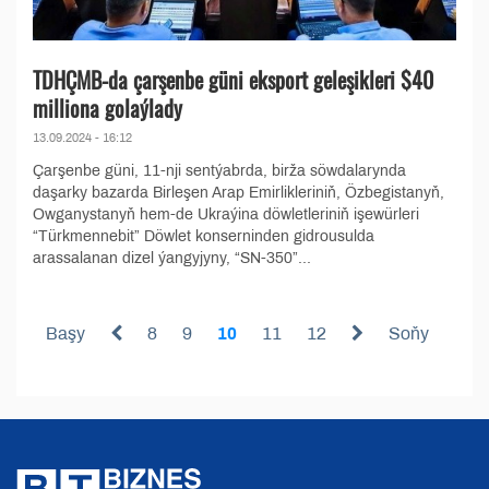
TDHÇMB-da çarşenbe güni eksport geleşikleri $40
milliona golaýlady
13.09.2024 - 16:12
Çarşenbe güni, 11-nji sentýabrda, birža söwdalarynda
daşarky bazarda Birleşen Arap Emirlikleriniň, Özbegistanyň,
Owganystanyň hem-de Ukraýina döwletleriniň işewürleri
“Türkmennebit” Döwlet konserninden gidrousulda
arassalanan dizel ýangyjyny, “SN-350”...
Başy
8
9
10
11
12
Soňy