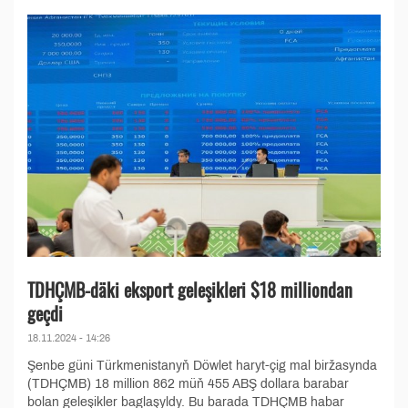
TDHÇMB-däki eksport geleşikleri $18 milliondan
geçdi
18.11.2024 - 14:26
Şenbe güni Türkmenistanyň Döwlet haryt-çig mal biržasynda
(TDHÇMB) 18 million 862 müň 455 ABŞ dollara barabar
bolan geleşikler baglaşyldy. Bu barada TDHÇMB habar