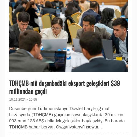
TDHÇMB-niň duşenbedäki eksport geleşikleri $39
milliondan geçdi
19.11.2024 - 10:55
Duşenbe güni Türkmenistanyň Döwlet haryt-çig mal
biržasynda (TDHÇMB) geçirilen söwdalaşyklarda 39 million
903 müň 125 ABŞ dollarlyk geleşikler baglaşyldy. Bu barada
TDHÇMB habar berýär. Owganystanyň işewür...