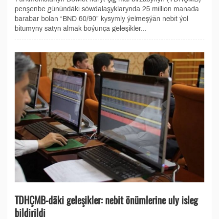
penşenbe günündäki söwdalaşyklarynda 25 million manada
barabar bolan “BND 60/90” kysymly ýelmeşýän nebit ýol
bitumyny satyn almak boýunça geleşikler...
TDHÇMB-däki geleşikler: nebit önümlerine uly isleg
bildirildi