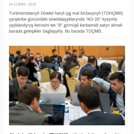
14.11.2024 - 12:27
Türkmenistanyň Döwlet haryt-çig mal biržasynyň (TDHÇMB)
çarşenbe günündäki söwdalaşyklarynda “KO-20” kysymly
yşyklandyryş kerosini we “B” görnüşli karbamidi satyn almak
barada geleşikler baglaşyldy. Bu barada TDÇMB...