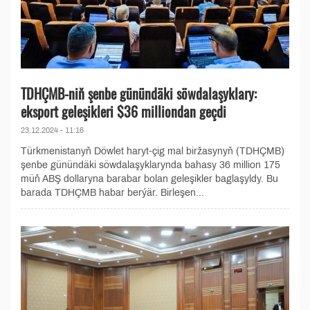
TDHÇMB-niň şenbe günündäki söwdalaşyklary:
eksport geleşikleri $36 milliondan geçdi
23.12.2024 - 11:16
Türkmenistanyň Döwlet haryt-çig mal biržasynyň (TDHÇMB)
şenbe günündäki söwdalaşyklarynda bahasy 36 million 175
müň ABŞ dollaryna barabar bolan geleşikler baglaşyldy. Bu
barada TDHÇMB habar berýär. Birleşen...