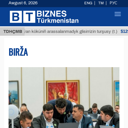
Awgust 6, 2026
ENG
TM
РУС
Toggl
navig
$12935,18
uýan köküniň arassalanmadyk glisirrizin turşusy (t.)
TDHÇMB
BIRŽA