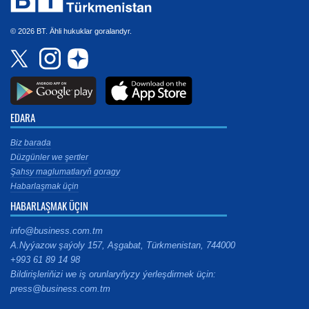
© 2026 BT. Ähli hukuklar goralandyr.
EDARA
Biz barada
Düzgünler we şertler
Şahsy maglumatlaryň goragy
Habarlaşmak üçin
HABARLAŞMAK ÜÇIN
info@business.com.tm
A.Nyýazow şaýoly 157, Aşgabat, Türkmenistan, 744000
+993 61 89 14 98
Bildirişleriňizi we iş orunlaryňyzy ýerleşdirmek üçin:
press@business.com.tm