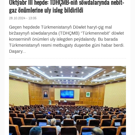
Oktýabr III hepde: TDHÇMB-niň söwdalarynda nebit-
gaz önümlerine uly isleg bildirildi
28.10.2024 - 13:05
Geçen hepdede Türkmenistanyň Döwlet haryt-çig mal
biržasynyň söwdalarynda (TDHÇMB) “Türkmennebit” döwlet
konserniniň önümleri uly islegden peýdalandy. Bu barada
Türkmenistanyň resmi metbugaty duşenbe güni habar berdi.
Daşary...