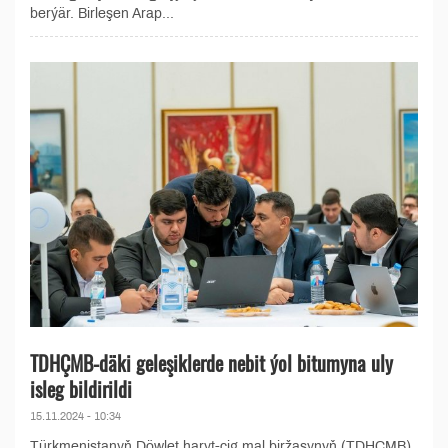
berýär. Birleşen Arap...
TDHÇMB-däki geleşiklerde nebit ýol bitumyna uly
isleg bildirildi
15.11.2024 - 10:34
Türkmenistanyň Döwlet haryt-çig mal biržasynyň (TDHÇMB)