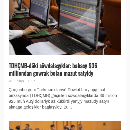
TDHÇMB-däki söwdalaşyklar: bahasy $36
milliondan gowrak bolan mazut satyldy
28.11.2024 - 11:07
Çarşenbe güni Türkmenistanyň Döwlet haryt-çig mal
biržasynda (TDHÇMB) geçirilen söwdalaşyklarda 36 million
925 müň ABŞ dollarlyk az kükürtli ýanyjy mazudy satyn
almaga geleşikler baglaşyldy. Bu...