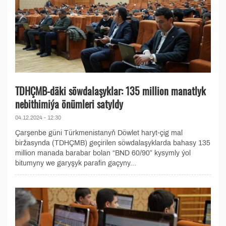
TDHÇMB-däki söwdalaşyklar: 135 million manatlyk
nebithimiýa önümleri satyldy
04.12.2024 - 12:30
Çarşenbe güni Türkmenistanyň Döwlet haryt-çig mal
biržasynda (TDHÇMB) geçirilen söwdalaşyklarda bahasy 135
million manada barabar bolan “BND 60/90” kysymly ýol
bitumyny we garyşyk parafin gaçyny...